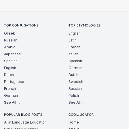
TOP CONJUGATIONS
TOP ETYMOLOGIES
Greek
English
Russian
Latin
Arabic
French
Japanese
Italian
Spanish
Spanish
English
German
Dutch
Dutch
Portuguese
Swedish
French
Russian
German
Polish
See All →
See All →
POPULAR BLOG POSTS
COOLJUGATOR
AI in Language Education
Home