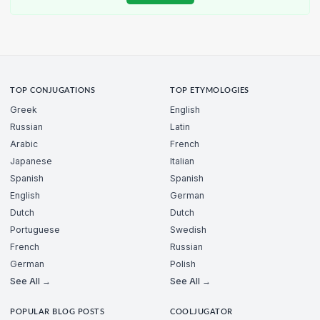
TOP CONJUGATIONS
TOP ETYMOLOGIES
Greek
English
Russian
Latin
Arabic
French
Japanese
Italian
Spanish
Spanish
English
German
Dutch
Dutch
Portuguese
Swedish
French
Russian
German
Polish
See All →
See All →
POPULAR BLOG POSTS
COOLJUGATOR