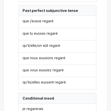
Past perfect subjunctive tense
que j’eusse regaré
que tu eusses regaré
qu’il/elle/on eût regaré
que nous eussions regaré
que vous eussiez regaré
qu’ils/elles eussent regaré
Conditional mood
je regarerais