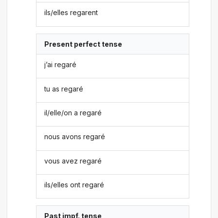
ils/elles regarent
Present perfect tense
j’ai regaré
tu as regaré
il/elle/on a regaré
nous avons regaré
vous avez regaré
ils/elles ont regaré
Past impf. tense