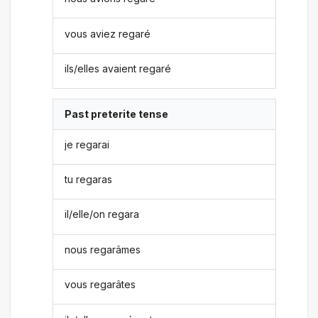
vous aviez regaré
ils/elles avaient regaré
Past preterite tense
je regarai
tu regaras
il/elle/on regara
nous regarâmes
vous regarâtes