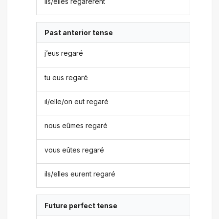
ils/elles regarèrent
Past anterior tense
j’eus regaré
tu eus regaré
il/elle/on eut regaré
nous eûmes regaré
vous eûtes regaré
ils/elles eurent regaré
Future perfect tense