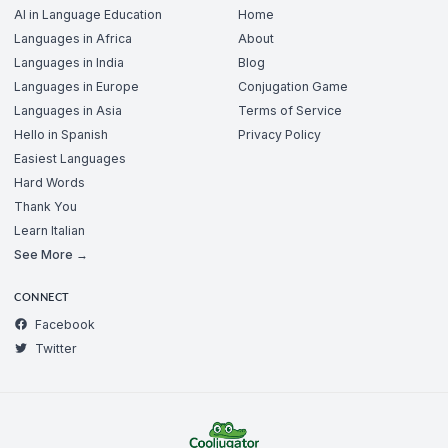
AI in Language Education
Home
Languages in Africa
About
Languages in India
Blog
Languages in Europe
Conjugation Game
Languages in Asia
Terms of Service
Hello in Spanish
Privacy Policy
Easiest Languages
Hard Words
Thank You
Learn Italian
See More →
CONNECT
Facebook
Twitter