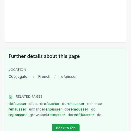
Further details about this page
LOCATION
Cooljugator
/
French
/
refausser
RELATED PAGES
défausser
discard
refaucher
do
rehausser
enhance
réhausser
enhance
rehousser
do
remousser
do
repousser
grow back
retousser
do
redéfausser
do
Back to Top