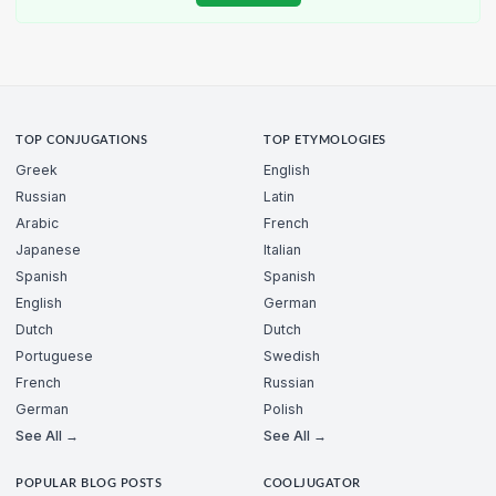
TOP CONJUGATIONS
TOP ETYMOLOGIES
Greek
English
Russian
Latin
Arabic
French
Japanese
Italian
Spanish
Spanish
English
German
Dutch
Dutch
Portuguese
Swedish
French
Russian
German
Polish
See All →
See All →
POPULAR BLOG POSTS
COOLJUGATOR