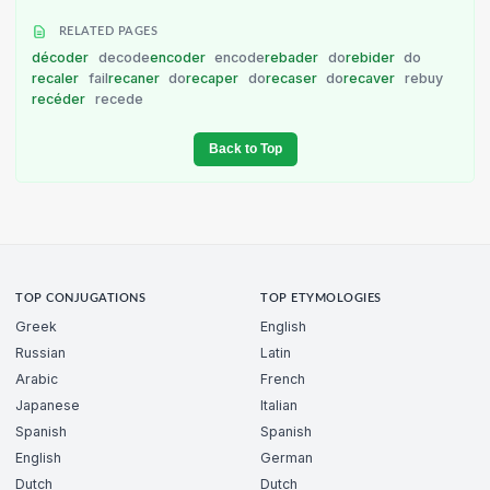
RELATED PAGES
décoder
decode
encoder
encode
rebader
do
rebider
do
recaler
fail
recaner
do
recaper
do
recaser
do
recaver
rebuy
recéder
recede
Back to Top
TOP CONJUGATIONS
TOP ETYMOLOGIES
Greek
English
Russian
Latin
Arabic
French
Japanese
Italian
Spanish
Spanish
English
German
Dutch
Dutch