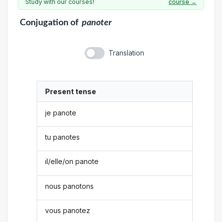
Study with our courses!
course →
Conjugation
of
panoter
Translation
Present tense
je panote
tu panotes
il/elle/on panote
nous panotons
vous panotez