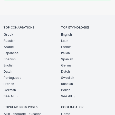
TOP CONJUGATIONS
TOP ETYMOLOGIES
Greek
English
Russian
Latin
Arabic
French
Japanese
Italian
Spanish
Spanish
English
German
Dutch
Dutch
Portuguese
Swedish
French
Russian
German
Polish
See All →
See All →
POPULAR BLOG POSTS
COOLJUGATOR
AI in Language Education
Home