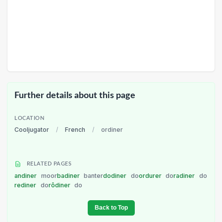
Further details about this page
LOCATION
Cooljugator
/
French
/
ordiner
RELATED PAGES
andiner
moor
badiner
banter
dodiner
do
ordurer
do
radiner
do
rediner
do
rôdiner
do
Back to Top