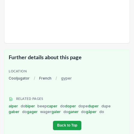
Further details about this page
LOCATION
Cooljugator
/
French
/
gyper
RELATED PAGES
alper
do
biper
beep
caper
do
doper
dope
duper
dupe
gaber
do
gager
wager
galer
do
ganer
do
gâper
do
Back to Top