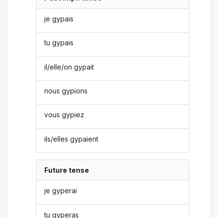
je gypais
tu gypais
il/elle/on gypait
nous gypions
vous gypiez
ils/elles gypaient
Future tense
je gyperai
tu gyperas