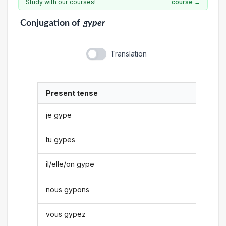
Study with our courses!
course →
Conjugation
of
gyper
Translation
Present tense
je gype
tu gypes
il/elle/on gype
nous gypons
vous gypez