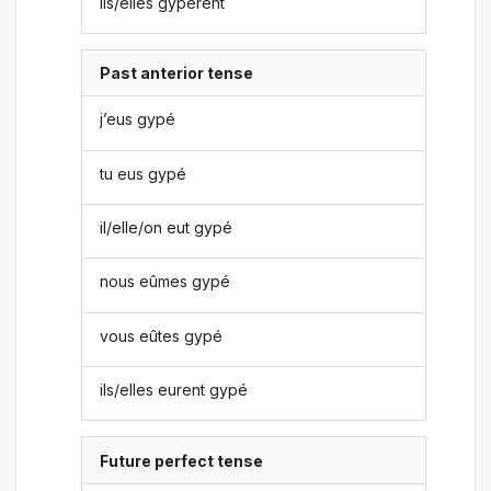
ils/elles gypèrent
Past anterior tense
j’eus gypé
tu eus gypé
il/elle/on eut gypé
nous eûmes gypé
vous eûtes gypé
ils/elles eurent gypé
Future perfect tense