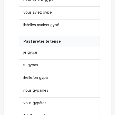
vous aviez gypé
ils/elles avaient gypé
Past preterite tense
je gypai
tu gypas
il/elle/on gypa
nous gypâmes
vous gypâtes