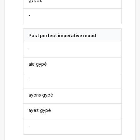
-
Past perfect imperative mood
-
aie gypé
-
ayons gypé
ayez gypé
-