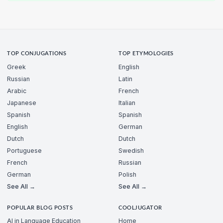
TOP CONJUGATIONS
TOP ETYMOLOGIES
Greek
English
Russian
Latin
Arabic
French
Japanese
Italian
Spanish
Spanish
English
German
Dutch
Dutch
Portuguese
Swedish
French
Russian
German
Polish
See All →
See All →
POPULAR BLOG POSTS
COOLJUGATOR
AI in Language Education
Home