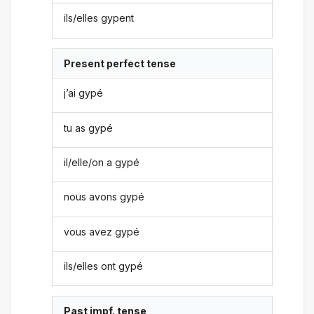
ils/elles gypent
Present perfect tense
j’ai gypé
tu as gypé
il/elle/on a gypé
nous avons gypé
vous avez gypé
ils/elles ont gypé
Past impf. tense