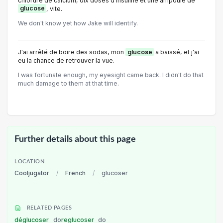
chlorure de calcium, dix doses d'insuline et une ampoule de
glucose
, vite.
We don't know yet how Jake will identify.
J'ai arrêté de boire des sodas, mon
glucose
a baissé, et j'ai
eu la chance de retrouver la vue.
I was fortunate enough, my eyesight came back. I didn't do that
much damage to them at that time.
Further details about this page
LOCATION
Cooljugator
/
French
/
glucoser
RELATED PAGES
déglucoser
do
reglucoser
do