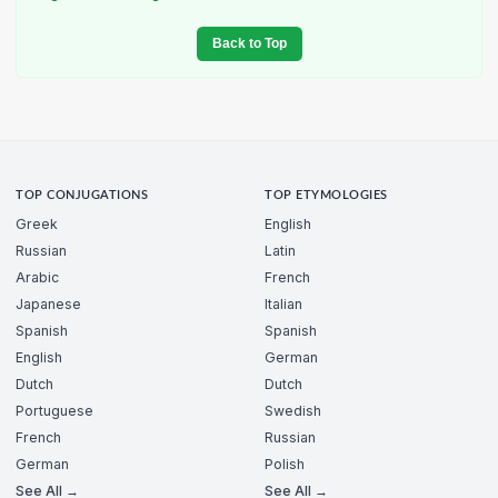
Back to Top
TOP CONJUGATIONS
TOP ETYMOLOGIES
Greek
English
Russian
Latin
Arabic
French
Japanese
Italian
Spanish
Spanish
English
German
Dutch
Dutch
Portuguese
Swedish
French
Russian
German
Polish
See All →
See All →