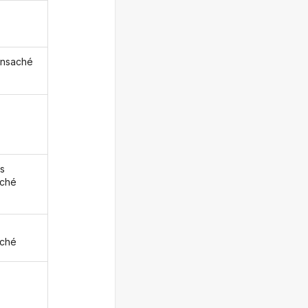
ensaché
s
ché
z
ché