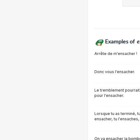
Examples of
e
Arrête de m'ensacher !
Donc vous l'ensacher.
Le tremblement pourrait
pour l'ensacher.
Lorsque tu as terminé, tu 
ensacher, tu l'ensaches, 
On va ensacher la bomb