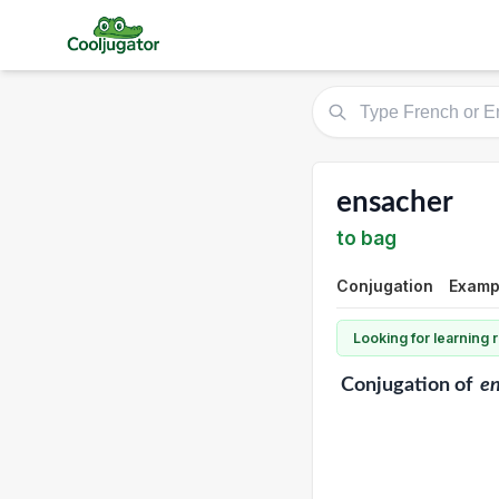
ensacher
to bag
Conjugation
Exampl
Looking for learning
Conjugation
of
en