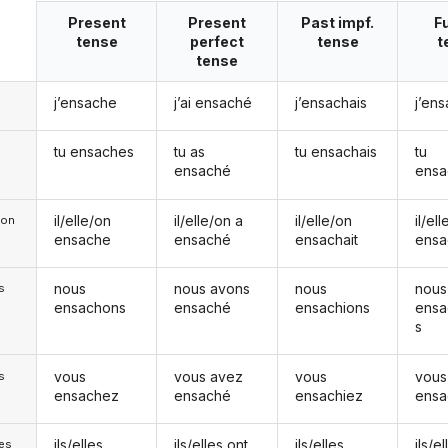
Present
Present
Past impf.
F
tense
perfect
tense
t
tense
j’ensache
j’ai ensaché
j’ensachais
j’en
tu ensaches
tu as
tu ensachais
tu
ensaché
ensa
il/elle/on
il/elle/on a
il/elle/on
il/el
e/on
ensache
ensaché
ensachait
ensa
nous
nous avons
nous
nous
s
ensachons
ensaché
ensachions
ensa
s
vous
vous avez
vous
vous
s
ensachez
ensaché
ensachiez
ensa
ils/elles
ils/elles ont
ils/elles
ils/el
les