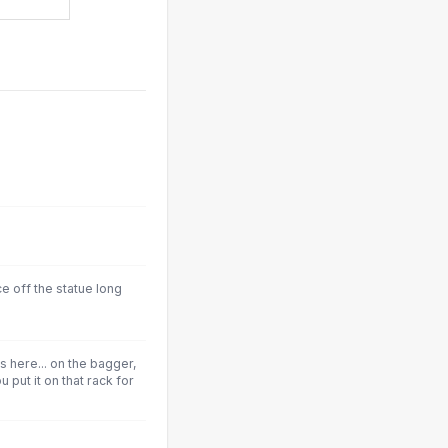
e off the statue long
 here... on the bagger,
u put it on that rack for