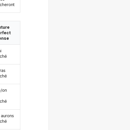
cheront
uture
rfect
ense
i
ché
ras
ché
le/on
ché
 aurons
ché