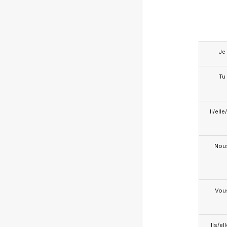
Je
Tu
Il/ell
Nou
Vou
Ils/el