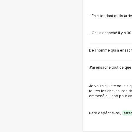
- En attendant qu'ils arr
- On l'a ensaché il y a 30
De l'homme qui a ensach
J'ai ensaché tout ce que
Je voulais juste vous sig
toutes les chaussures dan
emmené au labo pour an
Pete dépêche-toi,
ens