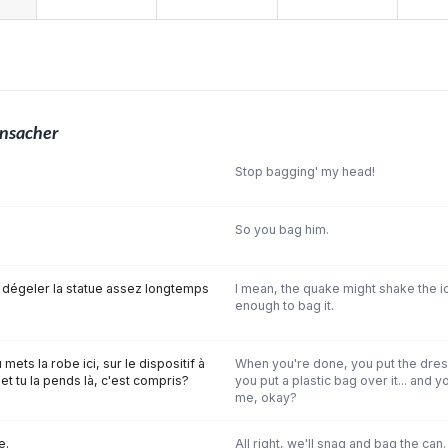
nsacher
Stop bagging' my head!
So you bag him.
 dégeler la statue assez longtemps
I mean, the quake might shake the ic
enough to bag it.
mets la robe ici, sur le dispositif à
When you're done, you put the dress
et tu la pends là, c'est compris?
you put a plastic bag over it... and yo
me, okay?
e.
All right, we'll snag and bag the can.