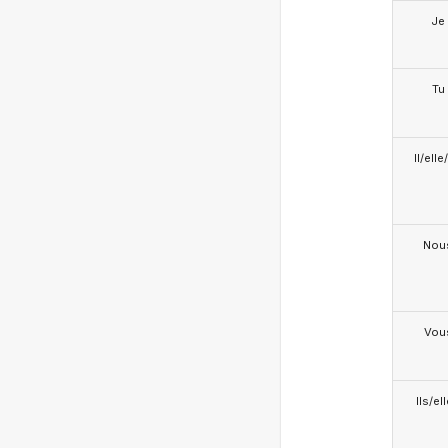
Je
Tu
Il/ell
Nou
Vou
Ils/el