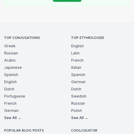
TOP CONJUGATIONS
TOP ETYMOLOGIES
Greek
English
Russian
Latin
Arabic
French
Japanese
Italian
Spanish
Spanish
English
German
Dutch
Dutch
Portuguese
Swedish
French
Russian
German
Polish
See All →
See All →
POPULAR BLOG POSTS
COOLJUGATOR