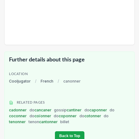
Further details about this page
LOCATION
Cooljugator
/
French
/
canonner
RELATED PAGES
cadonner
do
cancaner
gossip
cantiner
do
caponner
do
coconner
do
coïonner
do
coponner
do
cotonner
do
tenonner
tenon
cantonner
billet
Back to Top