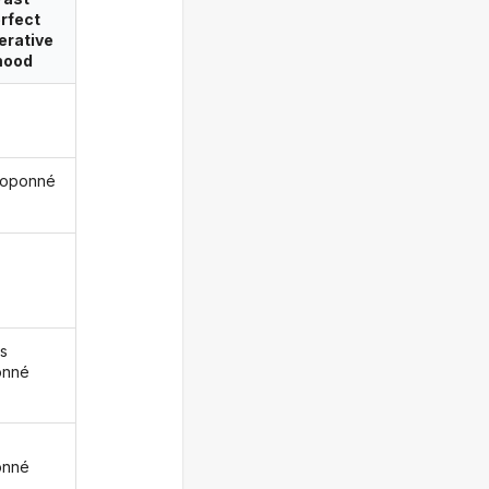
rfect
erative
ood
coponné
s
onné
z
onné