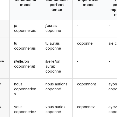
mood
perfect
mood
pe
tense
imp
m
je
j’aurais
-
-
coponnerais
coponné
tu
tu aurais
coponne
aie 
coponnerais
coponné
il/elle/on
il/elle/on
-
-
e/on
coponnerait
aurait
coponné
nous
nous aurions
coponnons
ayon
s
coponnerion
coponné
cop
s
vous
vous auriez
coponnez
aye
s
coponneriez
coponné
cop