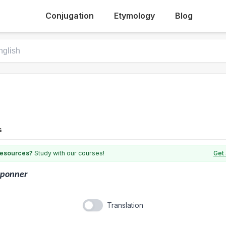
Conjugation
Etymology
Blog
s
 resources?
Study with our courses!
Get 
oponner
Translation