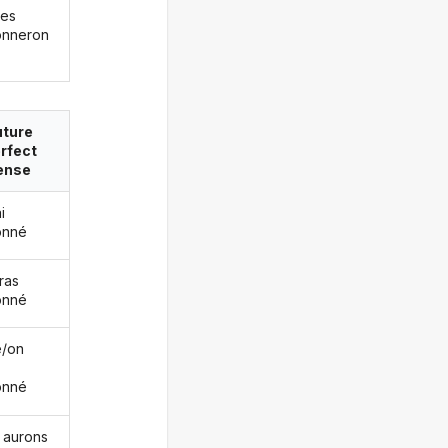
les
onneron
uture
rfect
ense
i
onné
ras
onné
le/on
onné
 aurons