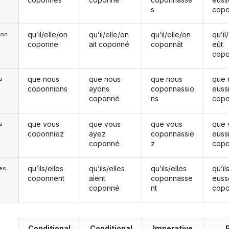
s
cop
qu’il/elle/on
qu’il/elle/on
qu’il/elle/on
qu’il
e/on
coponne
ait coponné
coponnât
eût
cop
que nous
que nous
que nous
que 
s
coponnions
ayons
coponnassio
euss
coponné
ns
cop
que vous
que vous
que vous
que 
s
coponniez
ayez
coponnassie
euss
coponné
z
cop
qu’ils/elles
qu’ils/elles
qu’ils/elles
qu’il
les
coponnent
aient
coponnasse
euss
coponné
nt
cop
Conditional
Conditional
Imperative