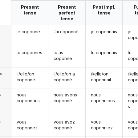
Present
Present
Past impf.
F
tense
perfect
tense
t
tense
je coponne
j’ai coponné
je coponnais
je
copo
tu coponnes
tu as
tu coponnais
tu
coponné
copo
il/elle/on
il/elle/on a
il/elle/on
il/el
e/on
coponne
coponné
coponnait
copo
nous
nous avons
nous
nous
s
coponnons
coponné
coponnions
cop
s
vous
vous avez
vous
vous
s
coponnez
coponné
coponniez
cop