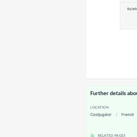
Ils/el
Further details abo
LOCATION
Cooljugator
/
French
RELATED PAGES