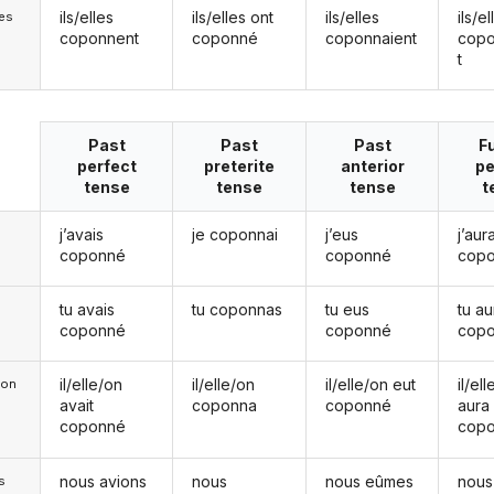
ils/elles
ils/elles ont
ils/elles
ils/el
les
coponnent
coponné
coponnaient
cop
t
Past
Past
Past
F
perfect
preterite
anterior
pe
tense
tense
tense
t
j’avais
je coponnai
j’eus
j’aura
coponné
coponné
cop
tu avais
tu coponnas
tu eus
tu au
coponné
coponné
cop
il/elle/on
il/elle/on
il/elle/on eut
il/el
e/on
avait
coponna
coponné
aura
coponné
cop
nous avions
nous
nous eûmes
nous
s