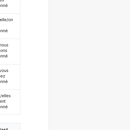
onné
/elle/on
onné
nous
ions
onné
vous
iez
onné
s/elles
ent
onné
Past