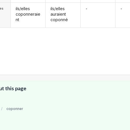
ils/elles
ils/elles
-
-
les
coponneraie
auraient
nt
coponné
ut this page
/
coponner