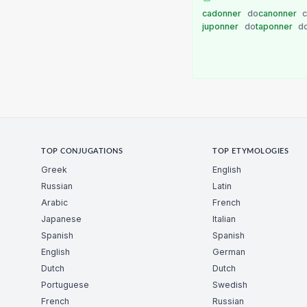
cadonner
do
canonner
c
juponner
do
taponner
d
TOP CONJUGATIONS
TOP ETYMOLOGIES
Greek
English
Russian
Latin
Arabic
French
Japanese
Italian
Spanish
Spanish
English
German
Dutch
Dutch
Portuguese
Swedish
French
Russian