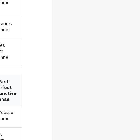
onné
 aurez
onné
les
nt
onné
Past
rfect
unctive
ense
j’eusse
onné
tu
es