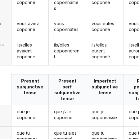
coponné
coponnâme
coponné
cop
s
vous aviez
vous
vous eûtes
vous
s
coponné
coponnâtes
coponné
cop
ils/elles
ils/elles
ils/elles
ils/el
les
avaient
coponnèren
eurent
auro
coponné
t
coponné
cop
Present
Present
Imperfect
subjunctive
perf.
subjunctive
pe
tense
subjunctive
tense
subj
tense
t
que je
que j’aie
que je
que 
coponne
coponné
coponnasse
cop
que tu
que tu aies
que tu
que 
coponnes
coponné
coponnasse
euss