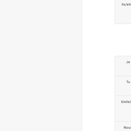
Ils/el
Je
Tu
Il/ell
Nou