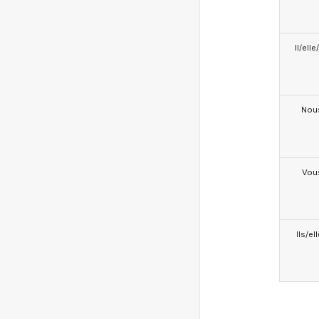
Il/ell
Nou
Vou
Ils/el