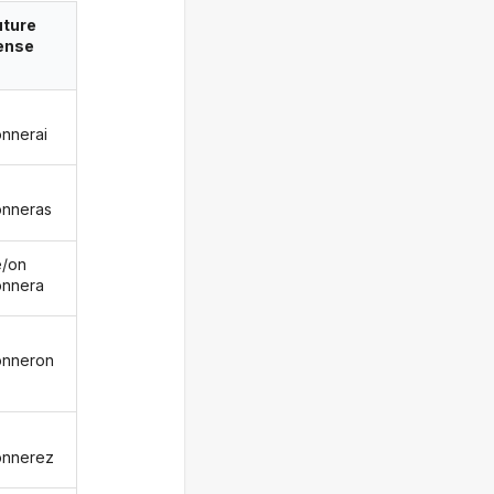
uture
ense
nnerai
nneras
le/on
nnera
onneron
onnerez