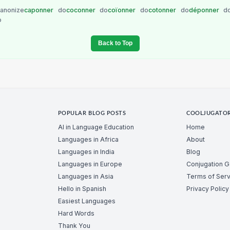
anonize
caponner
do
coconner
do
coïonner
do
cotonner
do
déponner
d
o
Back to Top
POPULAR BLOG POSTS
COOLJUGATO
AI in Language Education
Home
Languages in Africa
About
Languages in India
Blog
Languages in Europe
Conjugation 
Languages in Asia
Terms of Serv
Hello in Spanish
Privacy Policy
Easiest Languages
Hard Words
Thank You