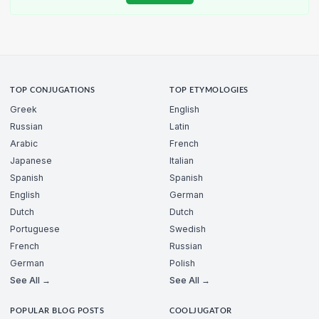
TOP CONJUGATIONS
TOP ETYMOLOGIES
Greek
English
Russian
Latin
Arabic
French
Japanese
Italian
Spanish
Spanish
English
German
Dutch
Dutch
Portuguese
Swedish
French
Russian
German
Polish
See All →
See All →
POPULAR BLOG POSTS
COOLJUGATOR