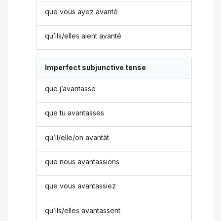
que vous ayez avanté
qu’ils/elles aient avanté
Imperfect subjunctive tense
que j’avantasse
que tu avantasses
qu’il/elle/on avantât
que nous avantassions
que vous avantassiez
qu’ils/elles avantassent