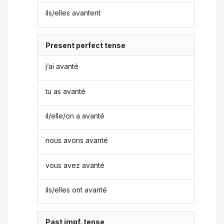
ils/elles avantent
Present perfect tense
j’ai avanté
tu as avanté
il/elle/on a avanté
nous avons avanté
vous avez avanté
ils/elles ont avanté
Past impf. tense