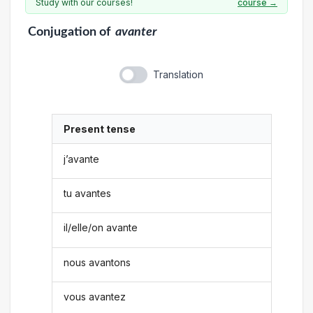
Study with our courses!
course →
Conjugation
of
avanter
Translation
Present tense
j’avante
tu avantes
il/elle/on avante
nous avantons
vous avantez