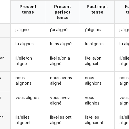
Present
Present
Past impf.
F
tense
perfect
tense
t
tense
j’aligne
j’ai aligné
j’alignais
j’ali
tu alignes
tu as aligné
tu alignais
tu al
il/elle/on
il/elle/on a
il/elle/on
il/el
e/on
aligne
aligné
alignait
alig
nous
nous avons
nous
nous
s
alignons
aligné
alignions
alig
vous alignez
vous avez
vous
vous
s
aligné
aligniez
alig
ils/elles
ils/elles ont
ils/elles
ils/el
les
alignent
aligné
alignaient
alig