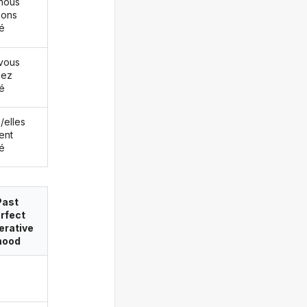
nous
ions
né
vous
iez
né
s/elles
ent
né
Past
rfect
erative
ood