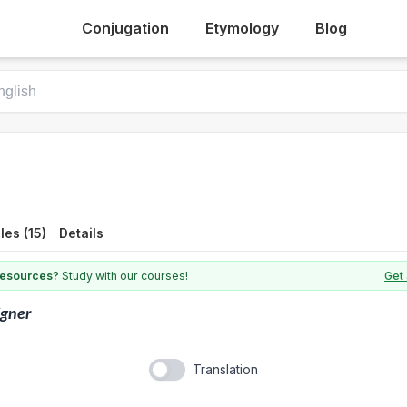
Conjugation
Etymology
Blog
es (15)
Details
 resources?
Study with our courses!
Get 
igner
Translation