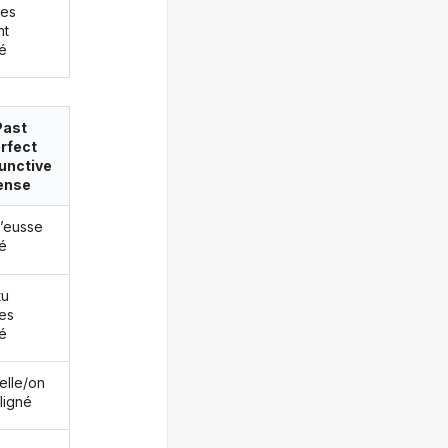
les
nt
né
Past
rfect
unctive
ense
j’eusse
né
tu
es
né
/elle/on
ligné