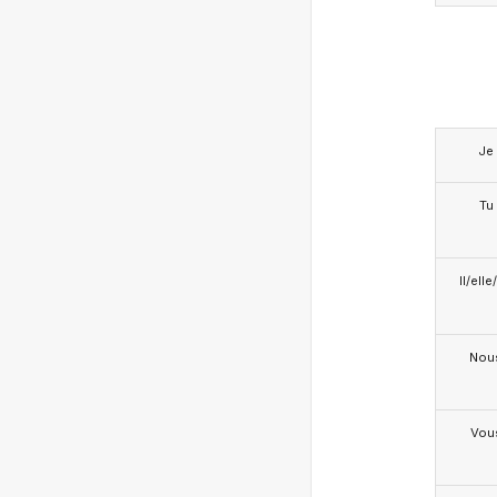
Je
Tu
Il/ell
Nou
Vou