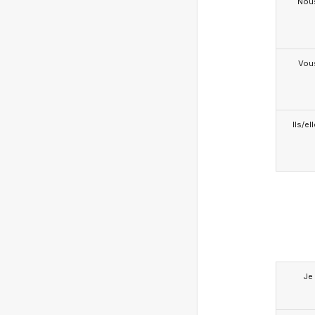
Nou
Vou
Ils/el
Je