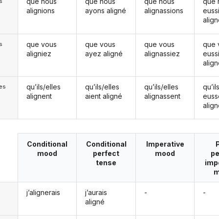
que nous
que nous
que nous
que 
s
alignions
ayons aligné
alignassions
euss
alig
que vous
que vous
que vous
que 
s
aligniez
ayez aligné
alignassiez
euss
alig
qu’ils/elles
qu’ils/elles
qu’ils/elles
qu’il
les
alignent
aient aligné
alignassent
euss
alig
Conditional
Conditional
Imperative
mood
perfect
mood
pe
tense
imp
m
j’alignerais
j’aurais
-
-
aligné