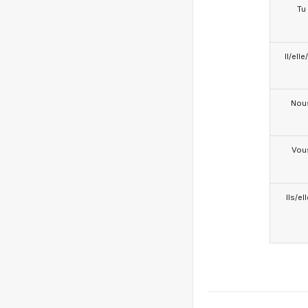
Tu
Il/ell
Nou
Vou
Ils/el