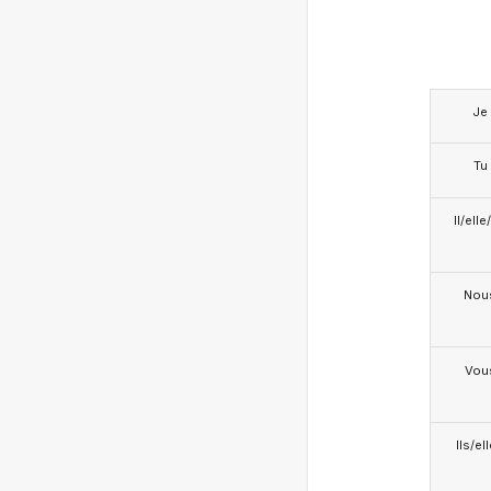
Je
Tu
Il/ell
Nou
Vou
Ils/el