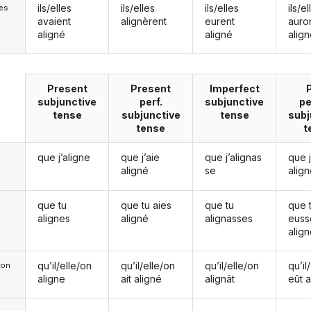
ils/elles
ils/elles
ils/elles
ils/el
les
avaient
alignèrent
eurent
auro
aligné
aligné
alig
Present
Present
Imperfect
subjunctive
perf.
subjunctive
pe
tense
subjunctive
tense
subj
tense
t
que j’aligne
que j’aie
que j’alignas
que 
aligné
se
alig
que tu
que tu aies
que tu
que 
alignes
aligné
alignasses
euss
alig
qu’il/elle/on
qu’il/elle/on
qu’il/elle/on
qu’il
e/on
aligne
ait aligné
alignât
eût a