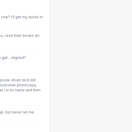
 row? I'll get my ducks in
les, read their books do
 get... aligned?
 upside-down bird did
Australian photocopy,
ter I in its name and then
p, but never let me