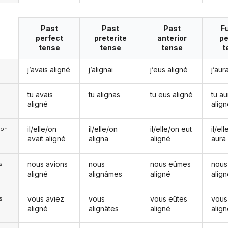
Past
Past
Past
F
perfect
preterite
anterior
pe
tense
tense
tense
t
j’avais aligné
j’alignai
j’eus aligné
j’aur
tu avais
tu alignas
tu eus aligné
tu au
aligné
alig
il/elle/on
il/elle/on
il/elle/on eut
il/el
e/on
avait aligné
aligna
aligné
aura
nous avions
nous
nous eûmes
nous
s
aligné
alignâmes
aligné
alig
vous aviez
vous
vous eûtes
vous
s
aligné
alignâtes
aligné
alig