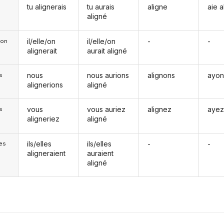
tu alignerais
tu aurais
aligne
aie a
aligné
il/elle/on
il/elle/on
-
-
e/on
alignerait
aurait aligné
nous
nous aurions
alignons
ayon
s
alignerions
aligné
vous
vous auriez
alignez
ayez
s
aligneriez
aligné
ils/elles
ils/elles
-
-
les
aligneraient
auraient
aligné