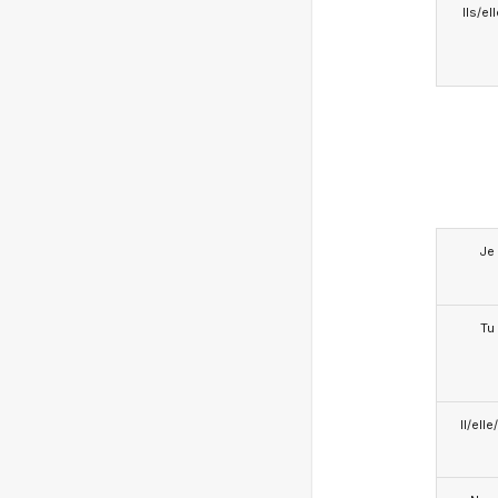
Ils/el
Je
Tu
Il/ell