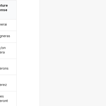
uture
ense
gnerai
igneras
le/on
nera
nerons
nerez
les
neront