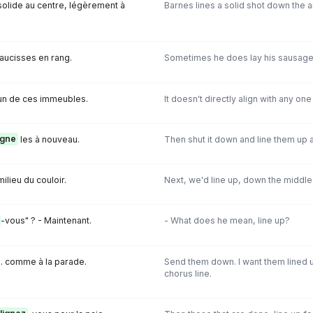
olide au centre, légèrement à
Barnes lines a solid shot down the ais
aucisses en rang.
Sometimes he does lay his sausages i
un de ces immeubles.
It doesn't directly align with any one
igne
les à nouveau.
Then shut it down and line them up a
ilieu du couloir.
Next, we'd line up, down the middle 
-vous" ? - Maintenant.
- What does he mean, line up?
... comme à la parade.
Send them down. I want them lined up j
chorus line.