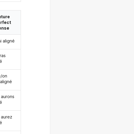
uture
rfect
ense
ai aligné
ras
né
le/on
 aligné
 aurons
né
 aurez
né