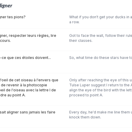
ligner
igner tes pions?
What if you don't get your ducks in a
a row.
igner, respecter leurs règles, lire
Got to face the wall, follow their ru
 cours.
their classes.
-ce que ces étoiles doivent...
So, what time do these stars have to
 l'oeil de cet oiseau à l'envers que
Only after reaching the eye of this
de revenir à la photocopie
Tulse Luper suggest I return to the 
oeil de l'oiseau avec la lettre l de
align the eye of the bird with the let
dre au point A.
proceed to point A.
sait aligner sans jamais les faire
Every day, he'd make me line them u
knock them down.