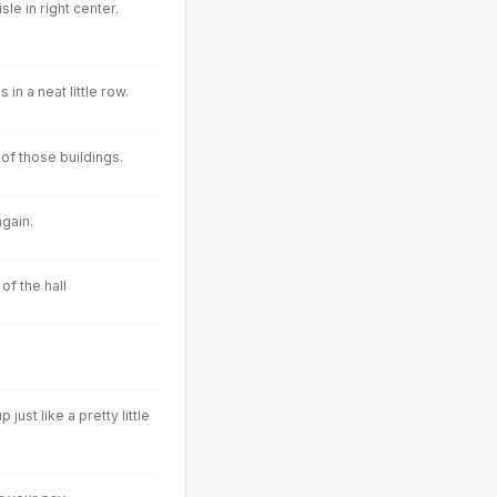
le in right center.
n a neat little row.
 of those buildings.
gain.
of the hall
ust like a pretty little