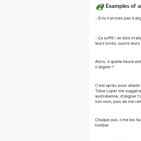
Examples of
a
- Si tu n'arrives pas á al
- Ça suffit ! Je dois m'al
leurs livres, suivre leurs
Alors, à quelle heure est
s'aligner ?
C'est après avoir atteint
Tulse Luper me suggéra 
australienne, d'aligner l'
son nom, puis de me ren
Chaque jour, il me les fai
tomber.