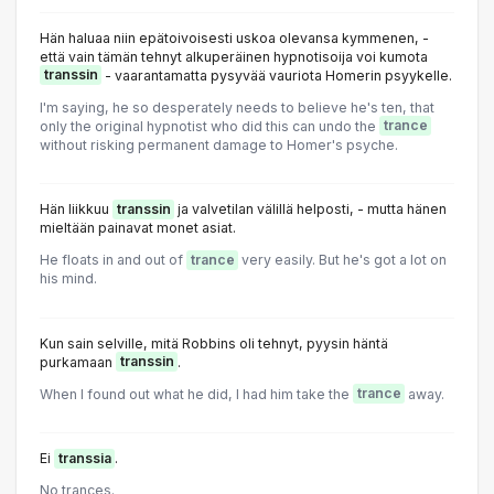
Hän haluaa niin epätoivoisesti uskoa olevansa kymmenen, -
että vain tämän tehnyt alkuperäinen hypnotisoija voi kumota
transsin
- vaarantamatta pysyvää vauriota Homerin psyykelle.
I'm saying, he so desperately needs to believe he's ten, that
only the original hypnotist who did this can undo the
trance
without risking permanent damage to Homer's psyche.
Hän liikkuu
transsin
ja valvetilan välillä helposti, - mutta hänen
mieltään painavat monet asiat.
He floats in and out of
trance
very easily. But he's got a lot on
his mind.
Kun sain selville, mitä Robbins oli tehnyt, pyysin häntä
purkamaan
transsin
.
When I found out what he did, I had him take the
trance
away.
Ei
transsia
.
No trances.