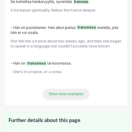
Se kohottaa henkevyyttä, syventää
transsia
.
It increases spirituality. Makes the trance deeper.
- Hän on puolalainen. Hän alkoi puhua
transsissa
kielellä, jota
hän ei voi osata.
She fell into a trance about two weeks ago, and then she began
to speak in a language she couldn't possibly have known.
- Hän on
transsissa
tai koomassa.
- She's in a trance, or a coma.
Show more examples
Further details about this page