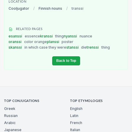
LOCATION
Cooljugator
/
Finnish nouns
/
transsi
RELATED PAGES
esanssi
essence
kranssi
thing
nyanssi
nuance
oranssi
color orange
planssi
poster
skanssi
in which case they were
stanssi
die
trenssi
thing
Back to Top
TOP CONJUGATIONS
TOP ETYMOLOGIES
Greek
English
Russian
Latin
Arabic
French
Japanese
Italian