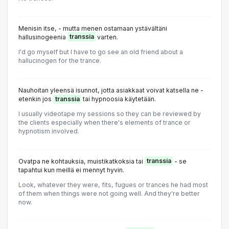
Menisin itse, - mutta menen ostamaan ystävältäni
hallusinogeenia
transsia
varten.
I'd go myself but I have to go see an old friend about a
hallucinogen for the trance.
Nauhoitan yleensä isunnot, jotta asiakkaat voivat katsella ne -
etenkin jos
transsia
tai hypnoosia käytetään.
I usually videotape my sessions so they can be reviewed by
the clients especially when there's elements of trance or
hypnotism involved.
Ovatpa ne kohtauksia, muistikatkoksia tai
transsia
- se
tapahtui kun meillä ei mennyt hyvin.
Look, whatever they were, fits, fugues or trances he had most
of them when things were not going well. And they're better
now.