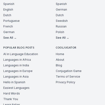
Spanish
Spanish
English
German
Dutch
Dutch
Portuguese
Swedish
French
Russian
German
Polish
See All →
See All →
POPULAR BLOG POSTS
COOLJUGATOR
AI in Language Education
Home
Languages in Africa
About
Languages in India
Blog
Languages in Europe
Conjugation Game
Languages in Asia
Terms of Service
Hello in Spanish
Privacy Policy
Easiest Languages
Hard Words
Thank You
Learn Italian