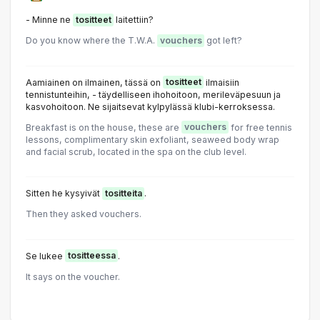
- Minne ne
tositteet
laitettiin?
Do you know where the T.W.A.
vouchers
got left?
Aamiainen on ilmainen, tässä on
tositteet
ilmaisiin
tennistunteihin, - täydelliseen ihohoitoon, merileväpesuun ja
kasvohoitoon. Ne sijaitsevat kylpylässä klubi-kerroksessa.
Breakfast is on the house, these are
vouchers
for free tennis
lessons, complimentary skin exfoliant, seaweed body wrap
and facial scrub, located in the spa on the club level.
Sitten he kysyivät
tositteita
.
Then they asked vouchers.
Se lukee
tositteessa
.
It says on the voucher.