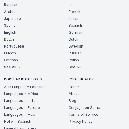
Russian
Latin
Arabic
French
Japanese
Italian
Spanish
Spanish
English
German
Dutch
Dutch
Portuguese
Swedish
French
Russian
German
Polish
See All →
See All →
POPULAR BLOG POSTS
COOLJUGATOR
AI in Language Education
Home
Languages in Africa
About
Languages in India
Blog
Languages in Europe
Conjugation Game
Languages in Asia
Terms of Service
Hello in Spanish
Privacy Policy
Easiest Languages