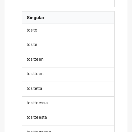
Singular
tosite
tosite
tositteen
tositteen
tositetta
tositteessa
tositteesta
tositteeseen