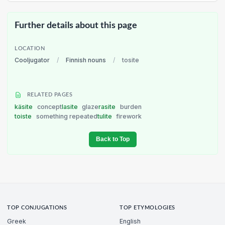
Further details about this page
LOCATION
Cooljugator
/
Finnish nouns
/
tosite
RELATED PAGES
käsite
concept
lasite
glaze
rasite
burden
toiste
something repeated
tulite
firework
Back to Top
TOP CONJUGATIONS
TOP ETYMOLOGIES
Greek
English