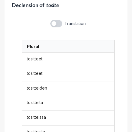
Declension
of
tosite
Translation
Plural
tositteet
tositteet
tositteiden
tositteita
tositteissa
tositteista