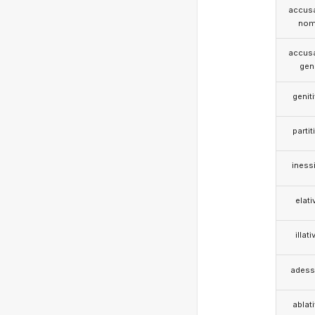
accusa
nom
accusa
gen
genit
partit
iness
elati
illati
adess
ablat