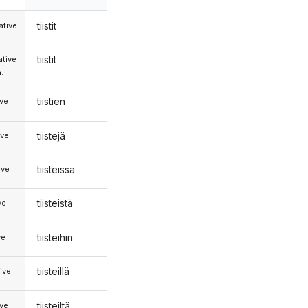
tiistit
tive
tiistit
tive
.
tiistien
ive
tiistejä
ive
tiisteissä
ive
tiisteistä
ve
tiisteihin
ve
tiisteillä
ive
tiisteiltä
ive