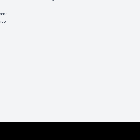
Game
ice