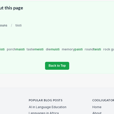
ut this page
nouns
/
tiisti
isti
porch
maisti
taste
meisti
die
muisti
memory
paisti
round
teisti
rock g
Back to Top
POPULAR BLOG POSTS
COOLJUGATO
AI in Language Education
Home
Languages in Africa
About