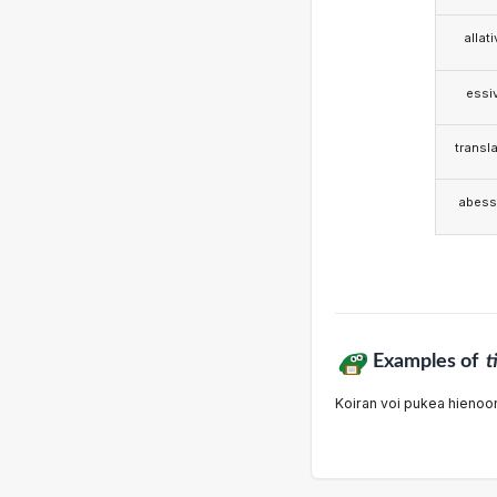
allat
essi
transla
abess
Examples of
t
Koiran voi pukea hienoon p