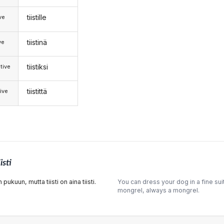
tiistille
ive
tiistinä
ve
tiistiksi
tive
tiistittä
ive
iisti
ukuun, mutta tiisti on aina tiisti.
You can dress your dog in a fine suit.
mongrel, always a mongrel.