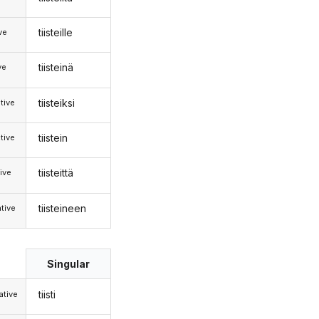
tiisteille
ive
tiisteinä
ve
tiisteiksi
tive
tiistein
tive
tiisteittä
ive
tiisteineen
tive
Singular
tiisti
tive