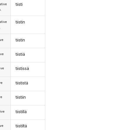
tiisti
tive
.
tiistin
tive
.
tiistin
ive
tiistiä
ive
tiistissä
ive
tiististä
ve
tiistiin
ve
tiistillä
ive
tiistiltä
ive