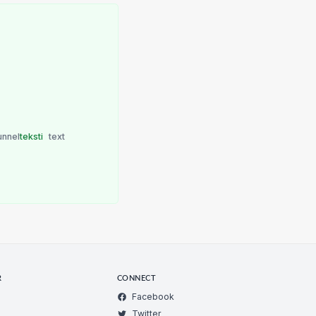
unnel
teksti
text
R
CONNECT
Facebook
Twitter