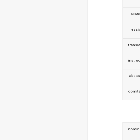
allat
essi
transla
instruc
abess
comita
nomina