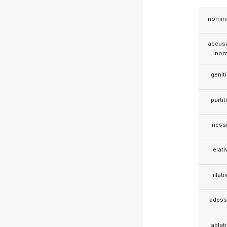
nomina
accusa
nom
genit
partit
iness
elati
illati
adess
ablat