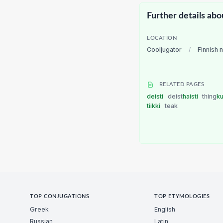
Further details abo
LOCATION
Cooljugator
/
Finnish 
RELATED PAGES
deisti
deist
haisti
thing
ku
tiikki
teak
TOP CONJUGATIONS
TOP ETYMOLOGIES
Greek
English
Russian
Latin