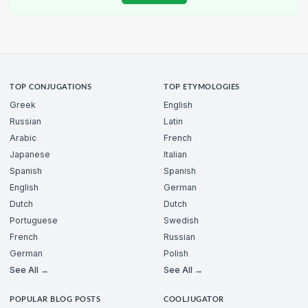
TOP CONJUGATIONS
TOP ETYMOLOGIES
Greek
English
Russian
Latin
Arabic
French
Japanese
Italian
Spanish
Spanish
English
German
Dutch
Dutch
Portuguese
Swedish
French
Russian
German
Polish
See All →
See All →
POPULAR BLOG POSTS
COOLJUGATOR