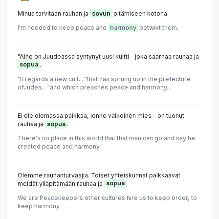
Minua tarvitaan rauhan ja
sovun
pitämiseen kotona.
I'm needed to keep peace and
harmony
betwixt them.
"Aihe on Juudeassa syntynyt uusi kultti - joka saarnaa rauhaa ja
sopua
.
"It regards a new cult... "that has sprung up in the prefecture
ofJudea... "and which preaches peace and harmony...
Ei ole olemassa paikkaa, jonne valkoinen mies - on tuonut
rauhaa ja
sopua
.
There's no place in this world that that man can go and say he
created peace and harmony.
Olemme rauhanturvaajia. Toiset yhteiskunnat palkkaavat
meidät ylläpitämään rauhaa ja
sopua
.
We are Peacekeepers other cultures hire us to keep order, to
keep harmony.