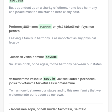
sovussa
.
But dependent upon a charity of others, none less harmony
and peace must be maintained here at any cost.
Perheen jättäminen
sopuun
on yhtä tärkeä kuin fyysinen
perintö.
Leaving a family in harmony is as important as any physical
legacy.
-Juodaan valtioidemme
sovulle
.
So let us drink, once again, to the harmony between our states.
Valtioidemme väliselle
sovulle
. Ja tälle uudelle perheelle,
jonka toivotamme tervetulleeksi omanamme.
To harmony between our states and to this new family that we
welcome into our bosom as our own.
- Rodullinen sopu, onnellisuuden tavoittelu, Seinfeld...