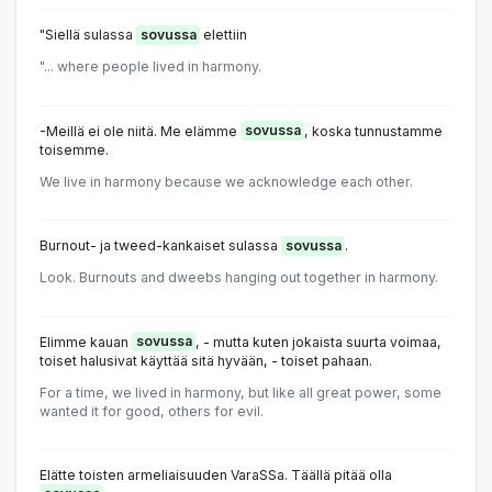
"Siellä sulassa
sovussa
elettiin
"... where people lived in harmony.
-Meillä ei ole niitä. Me elämme
sovussa
, koska tunnustamme
toisemme.
We live in harmony because we acknowledge each other.
Burnout- ja tweed-kankaiset sulassa
sovussa
.
Look. Burnouts and dweebs hanging out together in harmony.
Elimme kauan
sovussa
, - mutta kuten jokaista suurta voimaa,
toiset halusivat käyttää sitä hyvään, - toiset pahaan.
For a time, we lived in harmony, but like all great power, some
wanted it for good, others for evil.
Elätte toisten armeliaisuuden VaraSSa. Täällä pitää olla