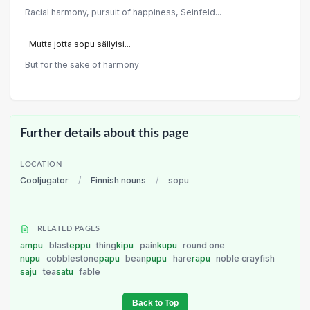
Racial harmony, pursuit of happiness, Seinfeld...
-Mutta jotta sopu säilyisi...
But for the sake of harmony
Further details about this page
LOCATION
Cooljugator
/
Finnish nouns
/
sopu
RELATED PAGES
ampu
blast
eppu
thing
kipu
pain
kupu
round one
nupu
cobblestone
papu
bean
pupu
hare
rapu
noble crayfish
saju
tea
satu
fable
Back to Top