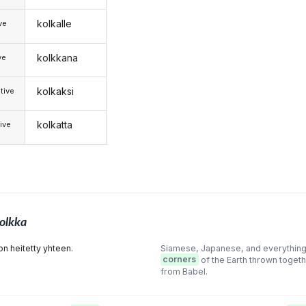
kolkalle
ive
kolkkana
ve
kolkaksi
tive
kolkatta
ive
olkka
n heitetty yhteen.
Siamese, Japanese, and everything 
corners
of the Earth thrown toget
from Babel.