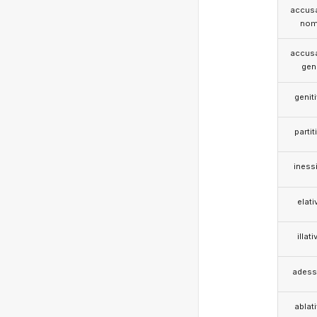
accusa
nom
accusa
gen
genit
partit
iness
elati
illati
adess
ablat