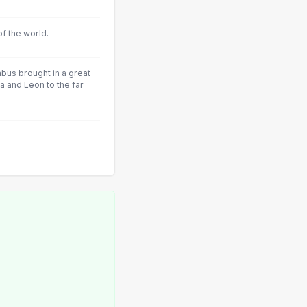
of the world.
mbus brought in a great
la and Leon to the far