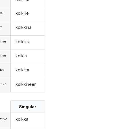
kolkille
ive
kolkkina
ve
kolkiksi
tive
kolkin
tive
kolkitta
ive
kolkkineen
tive
Singular
kolkka
tive