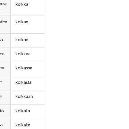
kolkka
tive
.
kolkan
tive
.
kolkan
ive
kolkkaa
ive
kolkassa
ive
kolkasta
ve
kolkkaan
ve
kolkalla
ive
kolkalta
ive