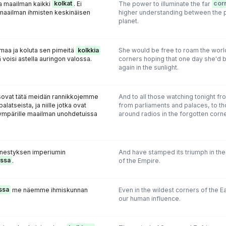
aa maailman kaikki
kolkat
. Ei
The power to illuminate the far
cor
 maailman ihmisten keskinäisen
higher understanding between the p
planet.
lmaa ja koluta sen pimeitä
kolkkia
She would be free to roam the world 
ä voisi astella auringon valossa.
corners hoping that one day she'd b
again in the sunlight.
katsovat tätä meidän rannikkojemme
And to all those watching tonight f
alatseista, ja niille jotka ovat
from parliaments and palaces, to t
ympärille maailman unohdetuissa
around radios in the forgotten corne
enestyksen imperiumin
And have stamped its triumph in the
issa
.
of the Empire.
ssa
me näemme ihmiskunnan
Even in the wildest corners of the E
our human influence.