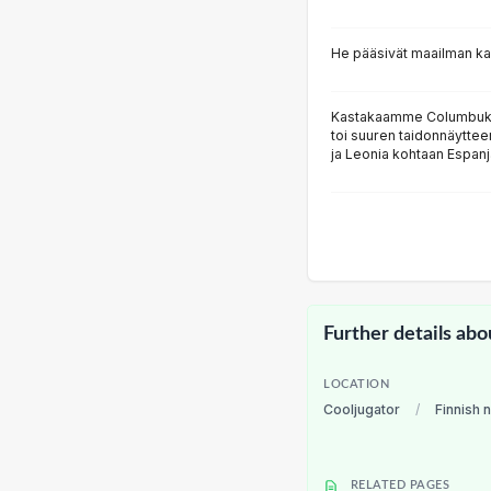
He pääsivät maailman ka
Kastakaamme Columbukse
toi suuren taidonnäytteen
ja Leonia kohtaan Espanj
Further details abo
LOCATION
Cooljugator
/
Finnish 
RELATED PAGES