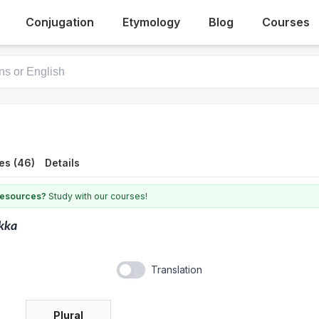
Conjugation
Etymology
Blog
Courses
es (46)
Details
 resources?
Study with our courses!
kka
Translation
Plural