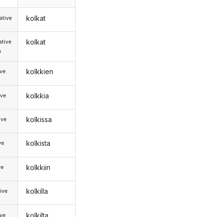
kolkat
tive
kolkat
tive
.
kolkkien
ive
kolkkia
ive
kolkissa
ive
kolkista
ve
kolkkiin
ve
kolkilla
ive
kolkilta
ive