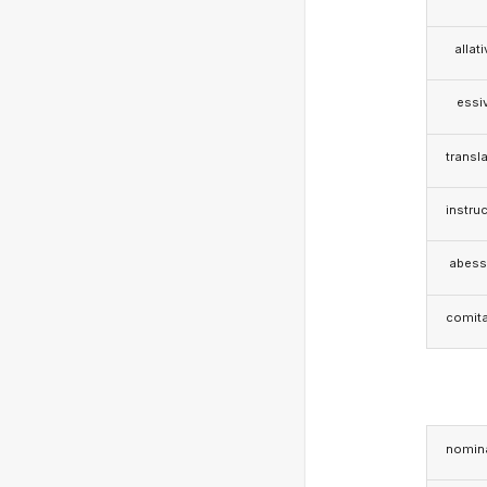
allat
essi
transla
instruc
abess
comita
nomina