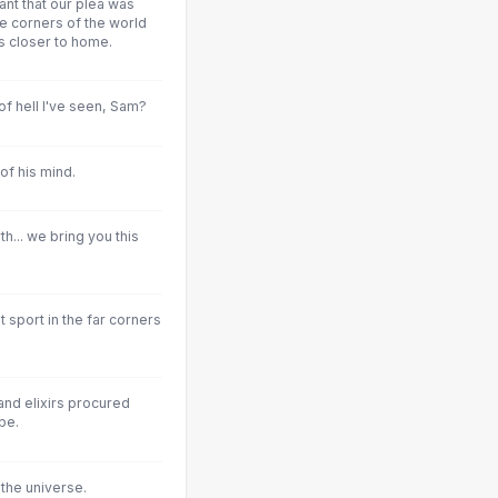
ant that our plea was
e corners of the world
s closer to home.
of hell I've seen, Sam?
of his mind.
h... we bring you this
 sport in the far corners
 and elixirs procured
be.
 the universe.