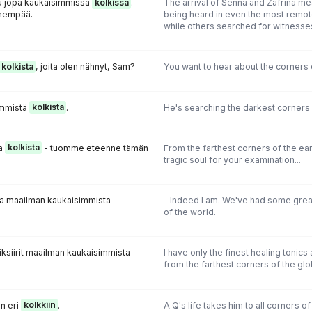
tu jopa kaukaisimmissa
kolkissa
.
The arrival of Senna and Zafrina me
lähempää.
being heard in even the most remot
while others searched for witnesse
kolkista
, joita olen nähnyt, Sam?
You want to hear about the corners 
immistä
kolkista
.
He's searching the darkest corners 
ta
kolkista
- tuomme eteenne tämän
From the farthest corners of the eart
tragic soul for your examination...
oja maailman kaukaisimmista
- Indeed I am. We've had some great
of the world.
iksiirit maailman kaukaisimmista
I have only the finest healing tonics
from the farthest corners of the glo
n eri
kolkkiin
.
A Q's life takes him to all corners of