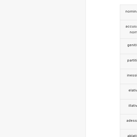
nomina
accusa
nom
genit
partit
iness
elati
illati
adess
ablat