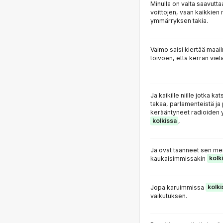
Minulla on valta saavutt
voittojen, vaan kaikkien
ymmärryksen takia.
Vaimo saisi kiertää maai
toivoen, että kerran viel
Ja kaikille niille jotka 
takaa, parlamenteistä ja p
kerääntyneet radioiden 
kolkissa
,
Ja ovat taanneet sen m
kaukaisimmissakin
kolk
Jopa karuimmissa
kolki
vaikutuksen.