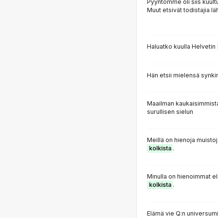
Pyyntömme oli siis kuul
Muut etsivät todistajia 
Haluatko kuulla Helvetin
Hän etsii mielensä synk
Maailman kaukaisimmis
surullisen sielun
Meillä on hienoja muist
kolkista
.
Minulla on hienoimmat el
kolkista
.
Elämä vie Q:n universumi