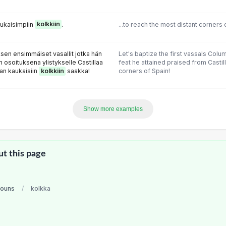
ukaisimpiin
kolkkiin
.
...to reach the most distant corners 
n ensimmäiset vasallit jotka hän
Let's baptize the first vassals Colu
 osoituksena ylistykselle Castillaa
feat he attained praised from Castil
an kaukaisiin
kolkkiin
saakka!
corners of Spain!
Show more examples
ut this page
nouns
/
kolkka