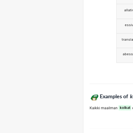
allat
essi
transla
abess
Examples of
k
Kaikki maailman
kolkat
o