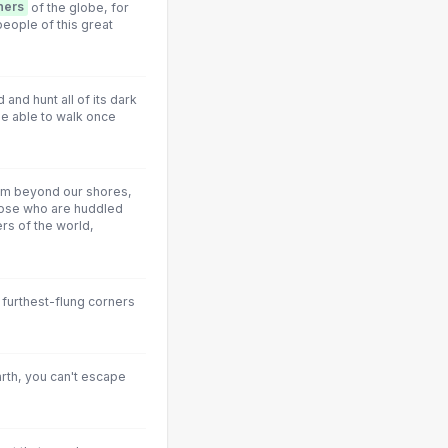
ners
of the globe, for
eople of this great
and hunt all of its dark
e able to walk once
rom beyond our shores,
hose who are huddled
rs of the world,
 furthest-flung corners
arth, you can't escape