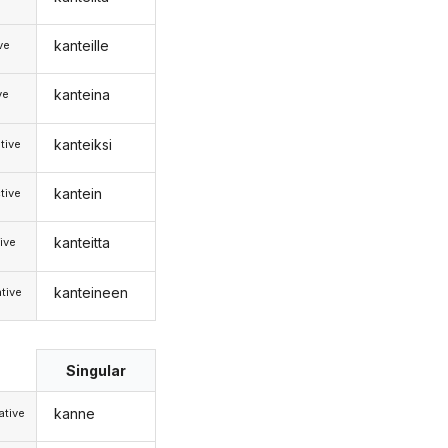
kanteille
ive
kanteina
ve
kanteiksi
tive
kantein
tive
kanteitta
ive
kanteineen
tive
Singular
kanne
tive