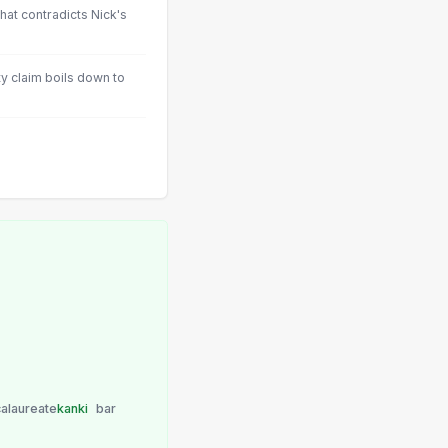
hat contradicts Nick's
ty claim boils down to
alaureate
kanki
bar