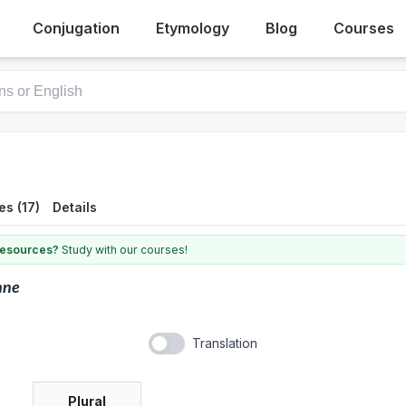
Conjugation
Etymology
Blog
Courses
s (17)
Details
 resources?
Study with our courses!
nne
Translation
Plural