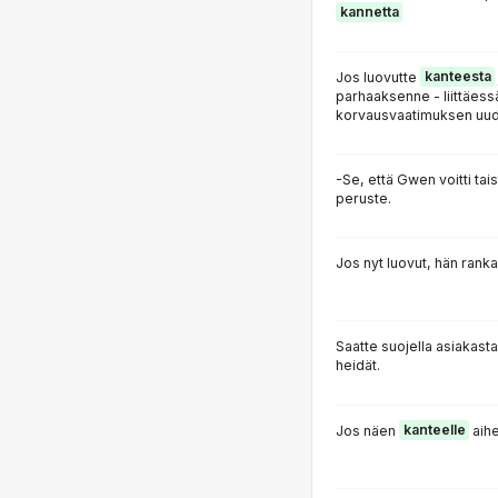
kannetta
Jos luovutte
kanteesta
parhaaksenne - liittäes
korvausvaatimuksen uud
-Se, että Gwen voitti tai
peruste.
Jos nyt luovut, hän rank
Saatte suojella asiakas
heidät.
Jos näen
kanteelle
aihe