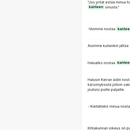
"Jos yrität estää minua 
kanteen
sinusta."
-Voimme nostaa
kantee
Aiomme kuitenkin jättää
Haluatko nostaa
kantee
Halusin Keiran äidin nos
kärsimyksistä jolloin va
joutuisi puille paljaille.
- Kiellättekö minua nos
Kihlakunnan oikeus on pun