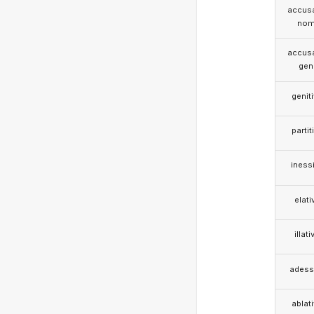
accusa
nom
accusa
gen
genit
partit
iness
elati
illati
adess
ablat