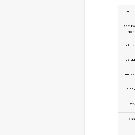
nomina
accusa
nom
genit
partit
iness
elati
illati
adess
ablat