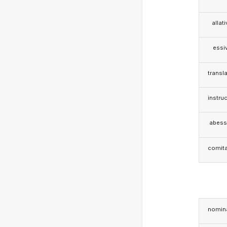
allat
essi
transla
instruc
abess
comita
nomina