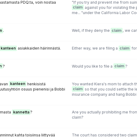
haastamasta PDQ:ta, voin nostaa
"If you try and prevent me from suing
claim
against you for violating the
me... "under the California Labor Code
n
.
Well, if they deny the
claim
, we ca
kanteen
asiakkaiden häirinnästä.
Either way, we are filing a
claim
for
n
?
Would you like to file a
claim
?
tavan
kanteen
henkisistä
You wanted Kiera's mom to attach t
kuutusyhtiön osuus pienenisi ja Bobbi
claim
so that you could settle the 
insurance company and hang Bobbi o
tamasta
kannetta
?
Are you actually prohibiting me from
claim?
ninnut kahta toisiinsa liittyvää
The court has considered two claims