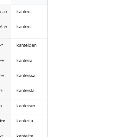
kanteet
tive
kanteet
tive
.
kanteiden
ive
kanteita
ive
kanteissa
ive
kanteista
ve
kanteisiin
ve
kanteilla
ive
kanteilta
ive