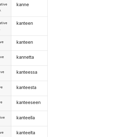
kanne
tive
.
kanteen
tive
.
kanteen
ive
kannetta
ive
kanteessa
ive
kanteesta
ve
kanteeseen
ve
kanteella
ive
kanteelta
ive