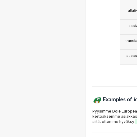
allat
essi
transla
abess
Examples of
k
Pyysimme Dole Europea
kertoaksemme asiakkaid
siitä, ettemme hyväksy