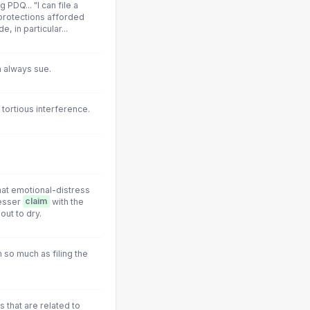
 PDQ... "I can file a
 protections afforded
, in particular...
n always sue.
 tortious interference.
hat emotional-distress
lesser
claim
with the
ut to dry.
 so much as filing the
 that are related to