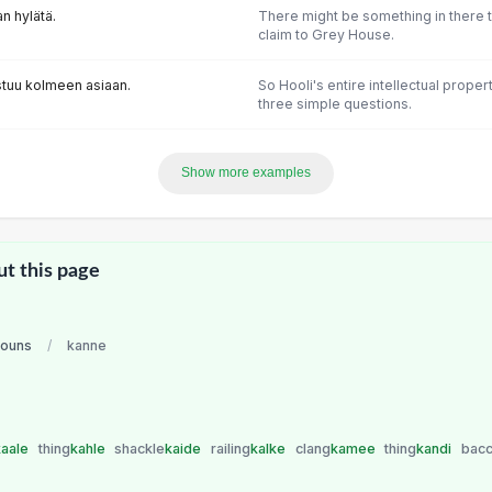
n hylätä.
There might be something in there t
claim to Grey House.
tuu kolmeen asiaan.
So Hooli's entire intellectual proper
three simple questions.
Show more examples
ut this page
nouns
/
kanne
kaale
thing
kahle
shackle
kaide
railing
kalke
clang
kamee
thing
kandi
bacc