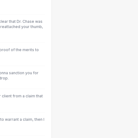
 clear that Dr. Chase was
e reattached your thumb,
.
proof of the merits to
gonna sanction you for
drop.
 client from a claim that
 to warrant a claim, then I