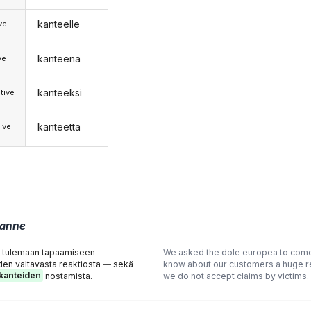
kanteelle
ive
kanteena
ve
kanteeksi
tive
kanteetta
ive
anne
 tulemaan tapaamiseen ―
We asked the dole europea to come 
en valtavasta reaktiosta ― sekä
know about our customers a huge rea
kanteiden
nostamista.
we do not accept claims by victims.