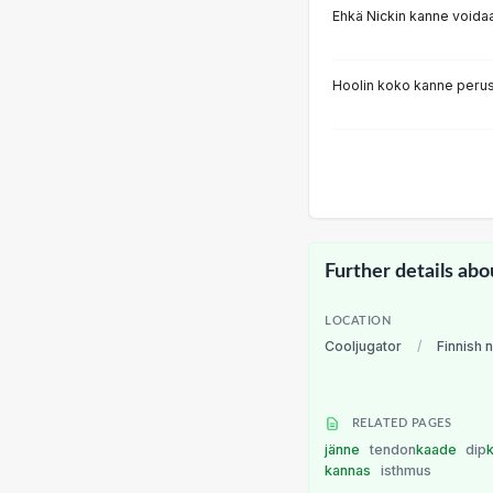
Ehkä Nickin kanne voidaa
Hoolin koko kanne perus
Further details abo
LOCATION
Cooljugator
/
Finnish 
RELATED PAGES
jänne
tendon
kaade
dip
kannas
isthmus