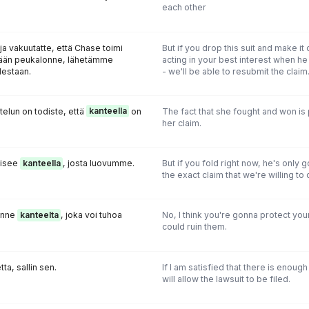
each other
ja vakuutatte, että Chase toimi
But if you drop this suit and make it
sään peukalonne, lähetämme
acting in your best interest when h
estaan.
- we'll be able to resubmit the claim
stelun on todiste, että
kanteella
on
The fact that she fought and won is 
her claim.
aisee
kanteella
, josta luovumme.
But if you fold right now, he's only 
the exact claim that we're willing to 
tanne
kanteelta
, joka voi tuhoa
No, I think you're gonna protect your
could ruin them.
tta, sallin sen.
If I am satisfied that there is enough
will allow the lawsuit to be filed.