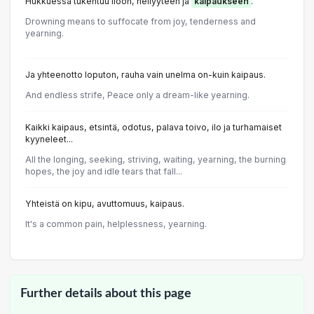
Hukkuessa tukehtuu iloon, hellyyteen ja
kaipaukseen
.
Drowning means to suffocate from joy, tenderness and
yearning.
Ja yhteenotto loputon, rauha vain unelma on-kuin kaipaus.
And endless strife, Peace only a dream-like yearning.
Kaikki kaipaus, etsintä, odotus, palava toivo, ilo ja turhamaiset
kyyneleet...
All the longing, seeking, striving, waiting, yearning, the burning
hopes, the joy and idle tears that fall...
Yhteistä on kipu, avuttomuus, kaipaus.
It's a common pain, helplessness, yearning.
Further details about this page