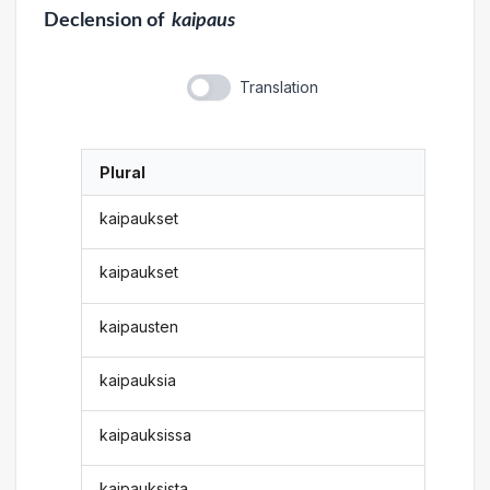
Declension
of
kaipaus
Translation
Plural
kaipaukset
kaipaukset
kaipausten
kaipauksia
kaipauksissa
kaipauksista