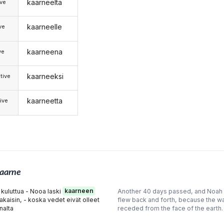
kaarneelta
ive
kaarneelle
ive
kaarneena
ve
kaarneeksi
tive
kaarneetta
ive
aarne
uluttua - Nooa laski
kaarneen
Another 40 days passed, and Noah
akaisin, - koska vedet eivät olleet
flew back and forth, because the wa
nalta
receded from the face of the earth.