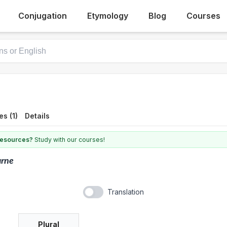
Conjugation
Etymology
Blog
Courses
s (1)
Details
 resources?
Study with our courses!
arne
Translation
Plural