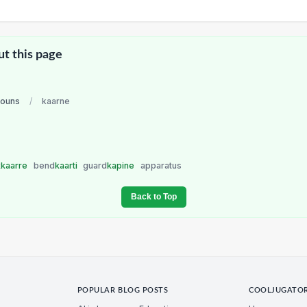
ut this page
nouns
/
kaarne
k
kaarre
bend
kaarti
guard
kapine
apparatus
Back to Top
POPULAR BLOG POSTS
COOLJUGATO