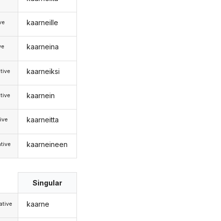
kaarneille
ive
kaarneina
ve
kaarneiksi
tive
kaarnein
tive
kaarneitta
ive
kaarneineen
tive
Singular
kaarne
tive