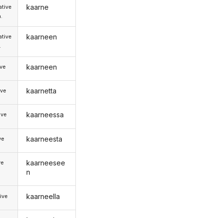
kaarne
tive
.
kaarneen
tive
.
kaarneen
ive
kaarnetta
ive
kaarneessa
ive
kaarneesta
ve
kaarneesee
ve
n
kaarneella
ive