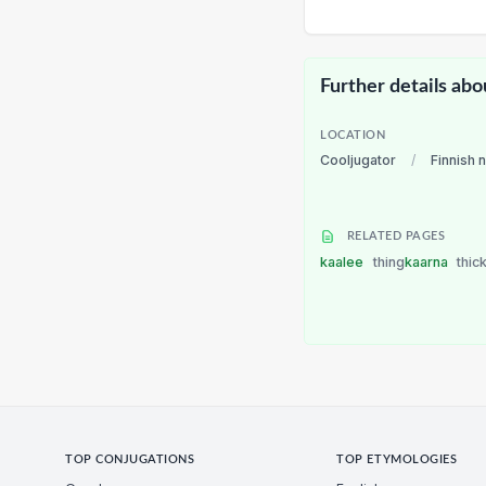
Further details abo
LOCATION
Cooljugator
/
Finnish 
RELATED PAGES
kaalee
thing
kaarna
thic
TOP CONJUGATIONS
TOP ETYMOLOGIES