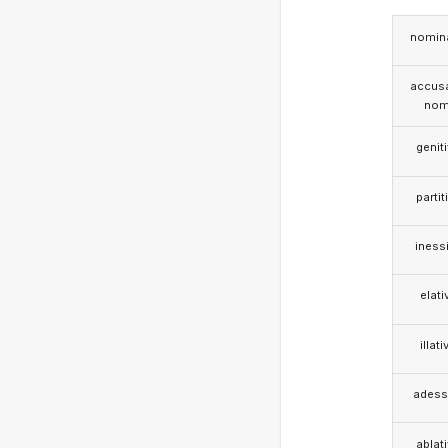
nomina
accusa
nom
genit
partit
iness
elati
illati
adess
ablat