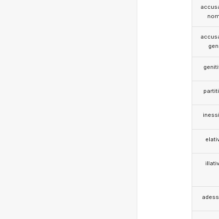
accusa
nom
accusa
gen
genit
partit
iness
elati
illati
adess