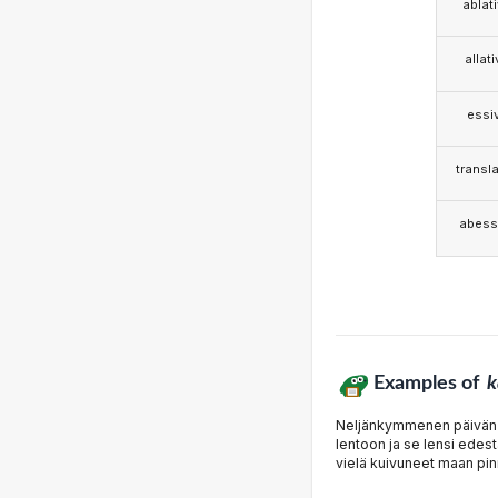
ablat
allat
essi
transla
abess
Examples of
k
Neljänkymmenen päivän k
lentoon ja se lensi edest
vielä kuivuneet maan pin