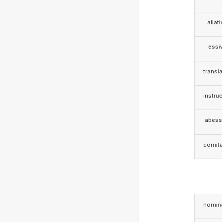
allat
essi
transla
instruc
abess
comita
nomina