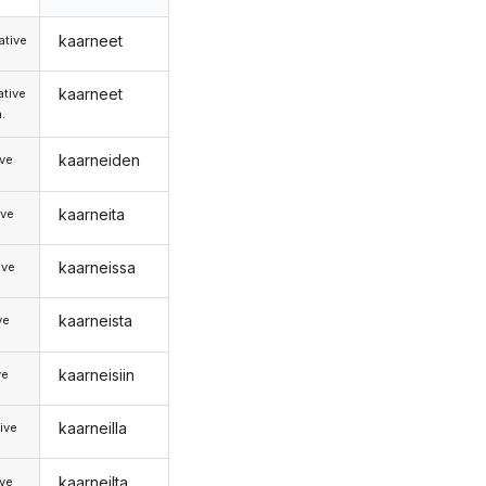
kaarneet
tive
kaarneet
tive
.
kaarneiden
ive
kaarneita
ive
kaarneissa
ive
kaarneista
ve
kaarneisiin
ve
kaarneilla
ive
kaarneilta
ive