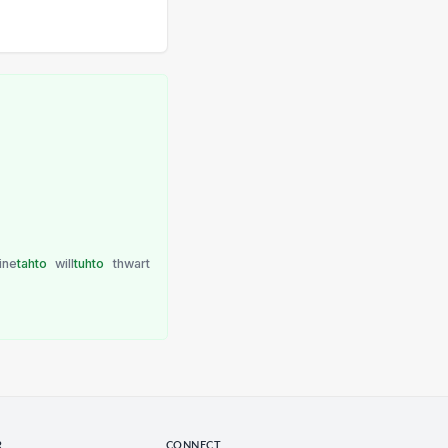
ine
tahto
will
tuhto
thwart
R
CONNECT