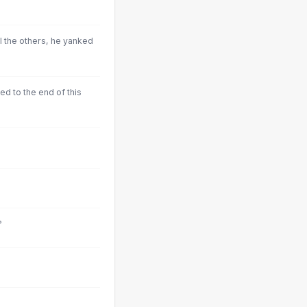
All the others, he yanked
ed to the end of this
?