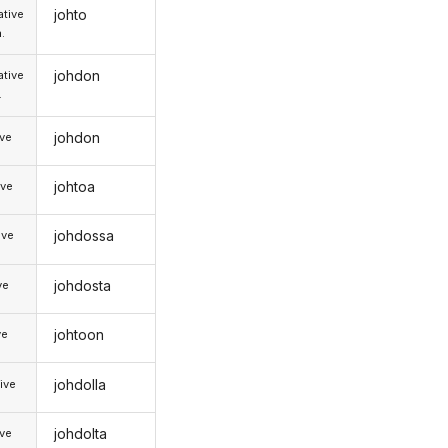
johto
tive
.
johdon
tive
.
johdon
ive
johtoa
ive
johdossa
ive
johdosta
ve
johtoon
ve
johdolla
ive
johdolta
ive