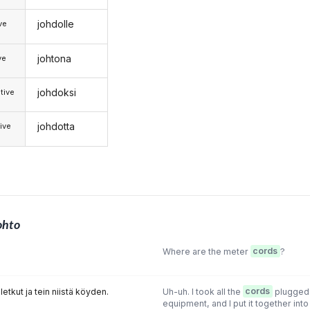
johdolle
ive
johtona
ve
johdoksi
tive
johdotta
ive
ohto
Where are the meter
cords
?
 letkut ja tein niistä köyden.
Uh-uh. I took all the
cords
plugged 
equipment, and I put it together into