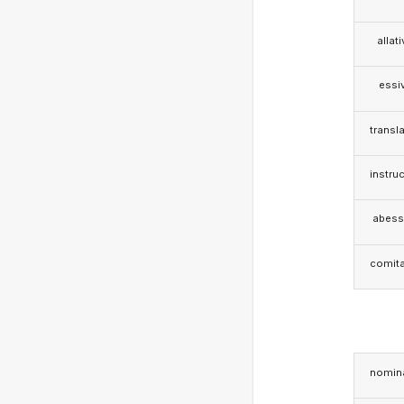
allat
essi
transla
instruc
abess
comita
nomina