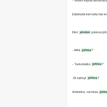
- Voitko käydä laittamas
Edellisillä kerroilla hän 
Eikö
johdon
päässä pitä
- Mitä
johtoa
?
- Tarkoitatko
johtoa
?
-Et nähnyt
johtoa
?
Anteeksi, varokaa
joht