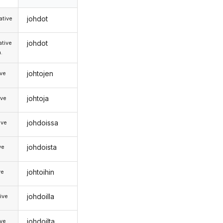
johdot
tive
johdot
tive
.
johtojen
ive
johtoja
ive
johdoissa
ive
johdoista
ve
johtoihin
ve
johdoilla
ive
johdoilta
ive