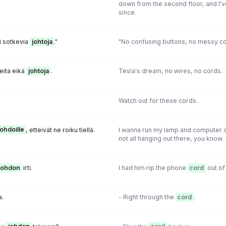
down from the second floor, and I'v
since.
ei sotkevia
johtoja
."
"No confusing buttons, no messy co
eita eikä
johtoja
.
Tesla's dream, no wires, no cords.
Watch out for these cords.
johdoille
, etteivät ne roiku tiellä.
I wanna run my lamp and computer c
not all hanging out there, you know.
johdon
irti.
I had him rip the phone
cord
out of 
a.
- Right through the
cord
.