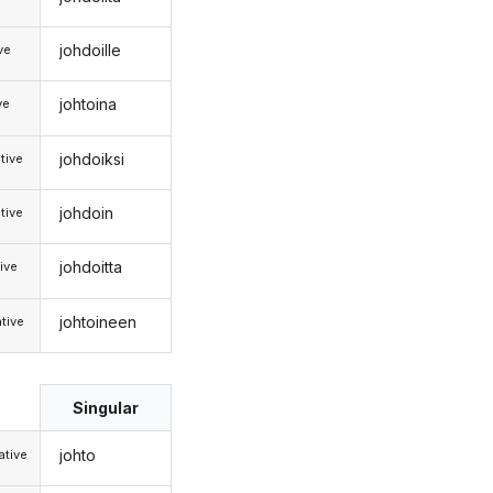
johdoille
ive
johtoina
ve
johdoiksi
tive
johdoin
tive
johdoitta
ive
johtoineen
tive
Singular
johto
tive