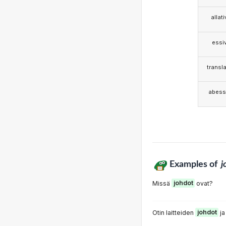
allat
essi
transla
abess
Examples of
j
Missä
johdot
ovat?
Otin laitteiden
johdot
ja