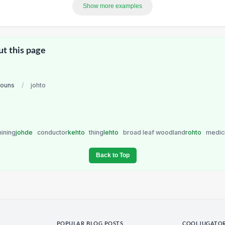
Show more examples
ut this page
nouns
/
johto
hining
johde
conductor
kehto
thing
lehto
broad leaf woodland
rohto
medic
Back to Top
POPULAR BLOG POSTS
COOLJUGATO