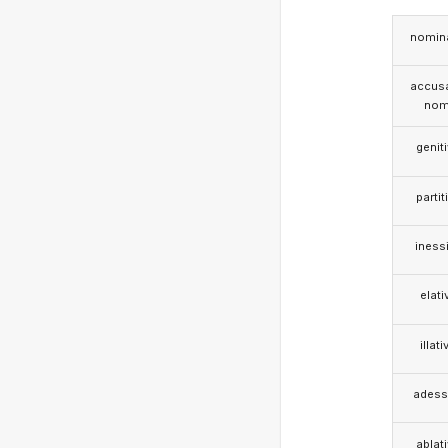
nomina
accusa
nom
genit
partit
iness
elati
illati
adess
ablat