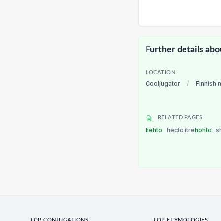
Further details abo
LOCATION
Cooljugator
/
Finnish 
RELATED PAGES
hehto
hectolitre
hohto
s
TOP CONJUGATIONS
TOP ETYMOLOGIES