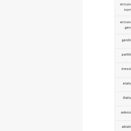
accusa
nom
accusa
gen
genit
partit
iness
elati
illati
adess
ablat