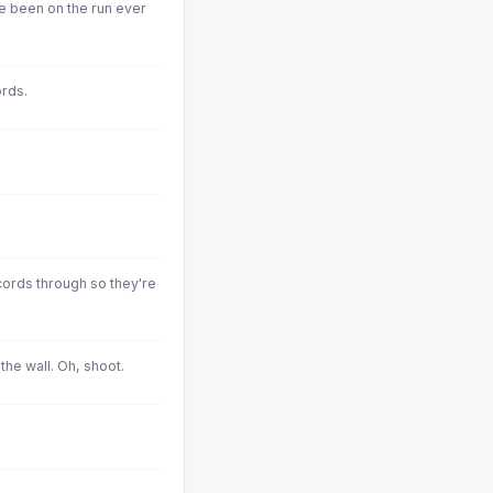
e been on the run ever
rds.
ords through so they're
the wall. Oh, shoot.