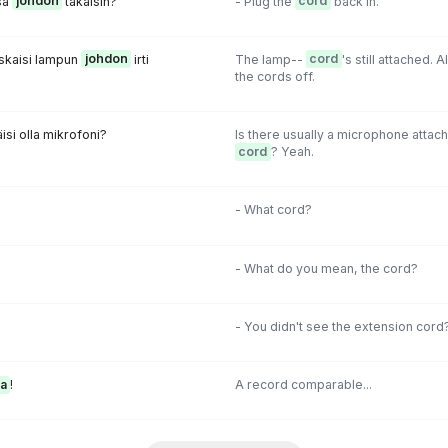
sa
johdon
takaisin?
- Plug the
cord
back in.
kiskaisi lampun
johdon
irti
The lamp--
cord
's still attached. 
the cords off.
isi olla mikrofoni?
Is there usually a microphone attach
cord
? Yeah.
- What cord?
- What do you mean, the cord?
- You didn't see the extension cord
oa
!
A record comparable...