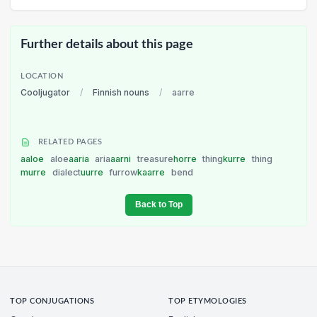
Further details about this page
LOCATION
Cooljugator
/
Finnish nouns
/
aarre
RELATED PAGES
aaloe
aloe
aaria
aria
aarni
treasure
horre
thing
kurre
thing
murre
dialect
uurre
furrow
kaarre
bend
Back to Top
TOP CONJUGATIONS
TOP ETYMOLOGIES