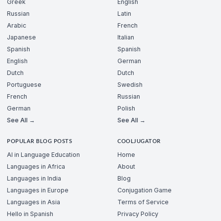
Greek
English
Russian
Latin
Arabic
French
Japanese
Italian
Spanish
Spanish
English
German
Dutch
Dutch
Portuguese
Swedish
French
Russian
German
Polish
See All →
See All →
POPULAR BLOG POSTS
COOLJUGATOR
AI in Language Education
Home
Languages in Africa
About
Languages in India
Blog
Languages in Europe
Conjugation Game
Languages in Asia
Terms of Service
Hello in Spanish
Privacy Policy