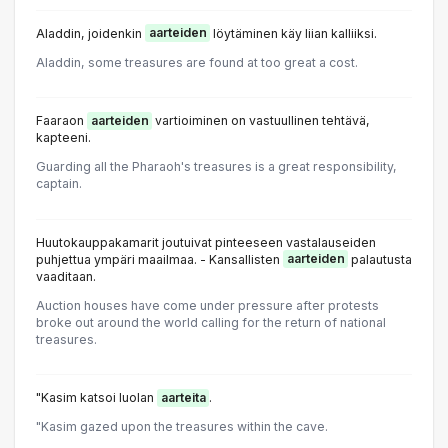
Aladdin, joidenkin
aarteiden
löytäminen käy liian kalliiksi.
Aladdin, some treasures are found at too great a cost.
Faaraon
aarteiden
vartioiminen on vastuullinen tehtävä,
kapteeni.
Guarding all the Pharaoh's treasures is a great responsibility,
captain.
Huutokauppakamarit joutuivat pinteeseen vastalauseiden
puhjettua ympäri maailmaa. - Kansallisten
aarteiden
palautusta
vaaditaan.
Auction houses have come under pressure after protests
broke out around the world calling for the return of national
treasures.
"Kasim katsoi luolan
aarteita
.
"Kasim gazed upon the treasures within the cave.