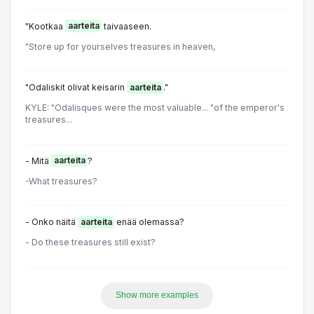
"Kootkaa
aarteita
taivaaseen.
"Store up for yourselves treasures in heaven,
"Odaliskit olivat keisarin
aarteita
."
KYLE: "Odalisques were the most valuable... "of the emperor's
treasures...
- Mitä
aarteita
?
-What treasures?
- Onko näitä
aarteita
enää olemassa?
- Do these treasures still exist?
Show more examples