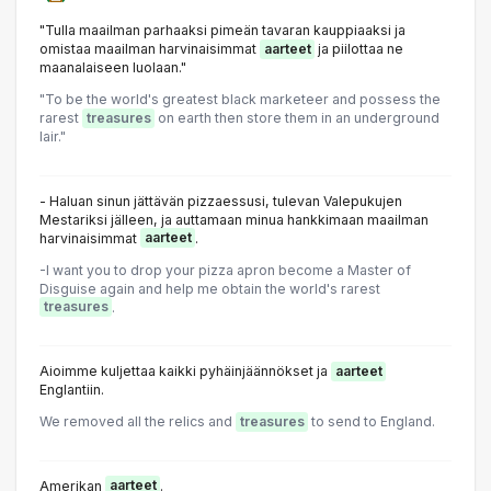
"Tulla maailman parhaaksi pimeän tavaran kauppiaaksi ja
omistaa maailman harvinaisimmat
aarteet
ja piilottaa ne
maanalaiseen luolaan."
"To be the world's greatest black marketeer and possess the
rarest
treasures
on earth then store them in an underground
lair."
- Haluan sinun jättävän pizzaessusi, tulevan Valepukujen
Mestariksi jälleen, ja auttamaan minua hankkimaan maailman
harvinaisimmat
aarteet
.
-I want you to drop your pizza apron become a Master of
Disguise again and help me obtain the world's rarest
treasures
.
Aioimme kuljettaa kaikki pyhäinjäännökset ja
aarteet
Englantiin.
We removed all the relics and
treasures
to send to England.
Amerikan
aarteet
.