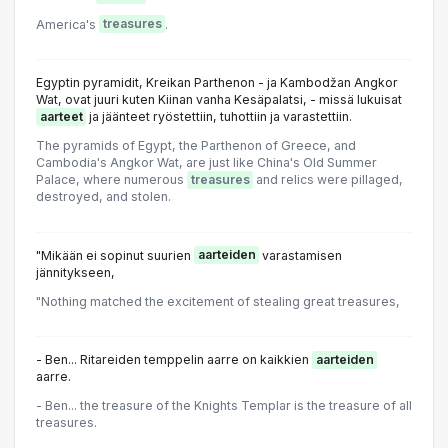
America's
treasures
.
Egyptin pyramidit, Kreikan Parthenon - ja Kambodžan Angkor
Wat, ovat juuri kuten Kiinan vanha Kesäpalatsi, - missä lukuisat
aarteet
ja jäänteet ryöstettiin, tuhottiin ja varastettiin.
The pyramids of Egypt, the Parthenon of Greece, and
Cambodia's Angkor Wat, are just like China's Old Summer
Palace, where numerous
treasures
and relics were pillaged,
destroyed, and stolen.
"Mikään ei sopinut suurien
aarteiden
varastamisen
jännitykseen,
"Nothing matched the excitement of stealing great treasures,
- Ben... Ritareiden temppelin aarre on kaikkien
aarteiden
aarre.
- Ben... the treasure of the Knights Templar is the treasure of all
treasures.