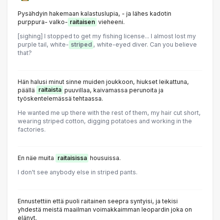
Pysähdyin hakemaan kalastuslupia, - ja lähes kadotin
purppura- valko-
raitaisen
vieheeni.
[sighing] l stopped to get my fishing license... l almost lost my
purple tail, white-
striped
, white-eyed diver. Can you believe
that?
Hän halusi minut sinne muiden joukkoon, hiukset leikattuna,
päällä
raitaista
puuvillaa, kaivamassa perunoita ja
työskentelemässä tehtaassa.
He wanted me up there with the rest of them, my hair cut short,
wearing striped cotton, digging potatoes and working in the
factories.
En näe muita
raitaisissa
housuissa.
I don't see anybody else in striped pants.
Ennustettiin että puoli raitainen seepra syntyisi, ja tekisi
yhdestä meistä maailman voimakkaimman leopardin joka on
elänyt.