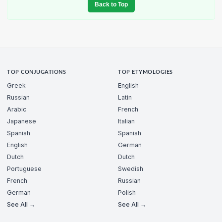
Back to Top
TOP CONJUGATIONS
TOP ETYMOLOGIES
Greek
English
Russian
Latin
Arabic
French
Japanese
Italian
Spanish
Spanish
English
German
Dutch
Dutch
Portuguese
Swedish
French
Russian
German
Polish
See All →
See All →