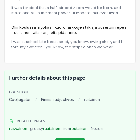
It was foretold that a half-striped zebra would be born, and
make one of us the most powerful leopard that ever lived.
Olin koulussa myöhään kuoroharkkojen takiaja puseroni repesi
- sellainen raitainen, joita pidämme.
l was at school late because of, you know, swing choir, and l
tore my sweater - you know, the striped ones we wear.
Further details about this page
LOCATION
Cooljugator
/
Finnish adjectives
/
raitainen
RELATED PAGES
rasvainen
greasy
rautainen
iron
routainen
frozen