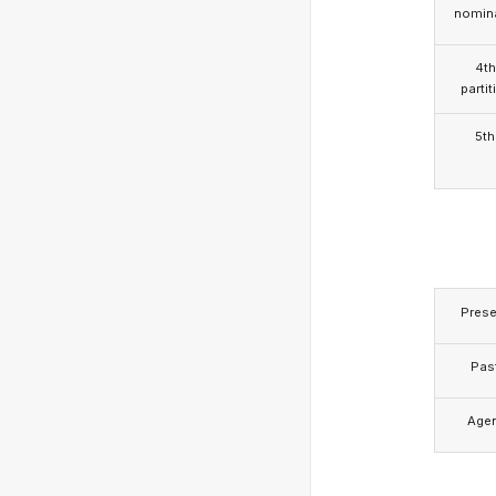
nomina
4th
partit
5th
Prese
Pas
Age