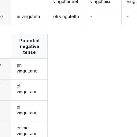
vinguttaneet
vinguttaisi
ving
ei vinguteta
oli vingutettu
-
-
ve
Potential
negative
tense
en
ä
vinguttane
et
ä
vinguttane
ei
n
vinguttane
emme
vinguttane