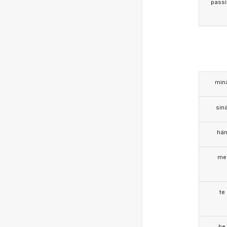
passi
min
sin
hä
me
te
he