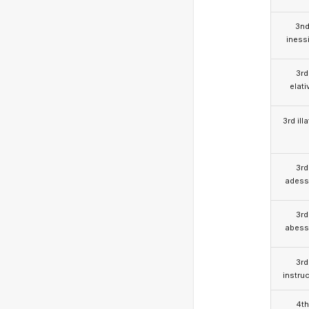
3n
iness
3rd
elati
3rd illa
3rd
adess
3rd
abess
3rd
instruc
4th