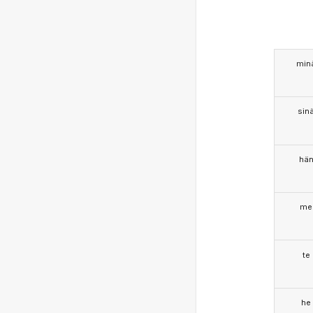
min
sin
hä
me
te
he