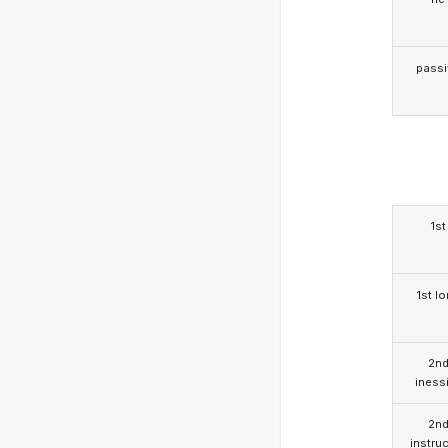
passi
1st
1st l
2n
iness
2n
instruc