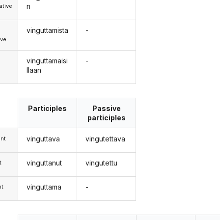
n
tive
vinguttamista
-
ive
vinguttamaisi
-
llaan
Participles
Passive
participles
vinguttava
vingutettava
nt
vinguttanut
vingutettu
t
vinguttama
-
nt