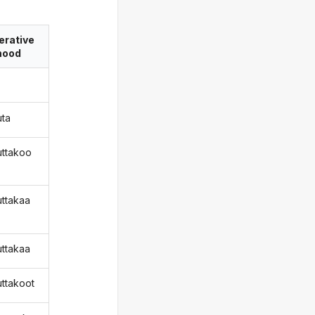
erative
ood
uta
uttakoo
uttakaa
uttakaa
uttakoot