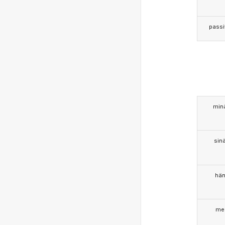
passi
min
sin
hä
me