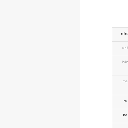
min
sin
hä
me
te
he