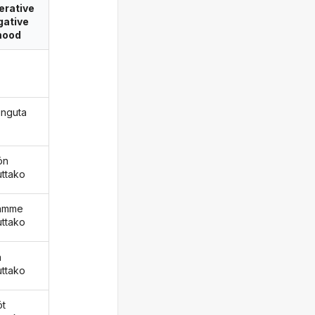
erative
gative
ood
inguta
ön
uttako
äämme
uttako
ä
uttako
öt