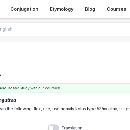
Conjugation
Etymology
Blog
Courses
s
 resources?
Study with our courses!
nguttaa
n the following: flex, use, use heavily kotus type 53/muistaa, tt-t g
Translation