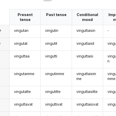
Present
Past tense
Conditional
Imp
tense
mood
m
vingutan
vingutin
vinguttaisin
-
ä
vingutat
vingutit
vinguttaisit
ving
ä
vinguttaa
vingutti
vinguttaisi
ving
n
n
vingutamme
vingutimme
vinguttaisim
ving
me
mme
vingutatte
vingutitte
vinguttaisitte
ving
vinguttavat
vinguttivat
vinguttaisivat
ving