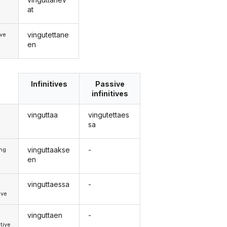
at
vingutettane
ve
en
Infinitives
Passive
infinitives
vinguttaa
vingutettaes
sa
vinguttaakse
-
ong
en
vinguttaessa
-
d
ive
vinguttaen
-
d
tive