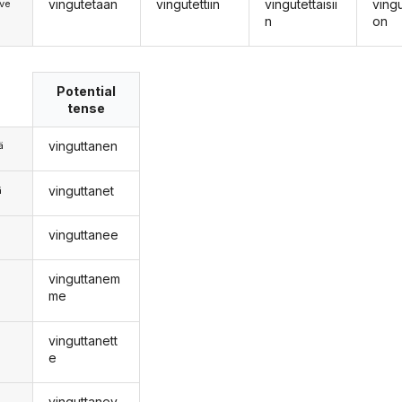
vingutetaan
vingutettiin
vingutettaisii
ving
ve
n
on
Potential
tense
vinguttanen
ä
vinguttanet
ä
vinguttanee
n
vinguttanem
me
vinguttanett
e
vinguttanev