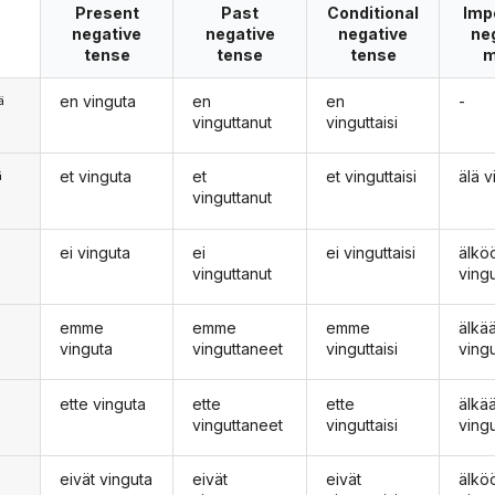
Present
Past
Conditional
Imp
negative
negative
negative
ne
tense
tense
tense
m
en vinguta
en
en
-
ä
vinguttanut
vinguttaisi
et vinguta
et
et vinguttaisi
älä v
ä
vinguttanut
ei vinguta
ei
ei vinguttaisi
älkö
n
vinguttanut
ving
emme
emme
emme
älk
vinguta
vinguttaneet
vinguttaisi
ving
ette vinguta
ette
ette
älkä
vinguttaneet
vinguttaisi
ving
eivät vinguta
eivät
eivät
älkö