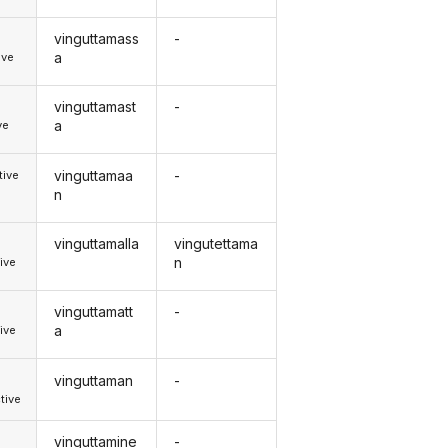
vinguttamass
-
d
a
ive
vinguttamast
-
a
ve
vinguttamaa
-
tive
n
vinguttamalla
vingutettama
n
ive
vinguttamatt
-
a
ive
vinguttaman
-
tive
vinguttamine
-