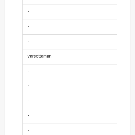
-
-
-
varsottaman
-
-
-
-
-