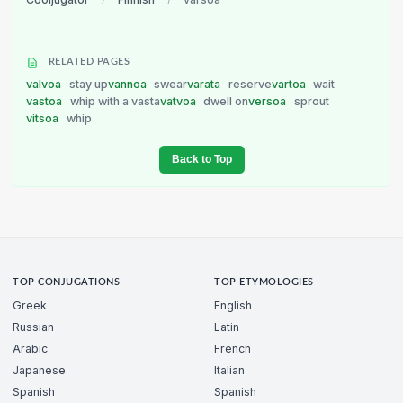
RELATED PAGES
valvoa
stay up
vannoa
swear
varata
reserve
vartoa
wait
vastoa
whip with a vasta
vatvoa
dwell on
versoa
sprout
vitsoa
whip
Back to Top
TOP CONJUGATIONS
TOP ETYMOLOGIES
Greek
English
Russian
Latin
Arabic
French
Japanese
Italian
Spanish
Spanish