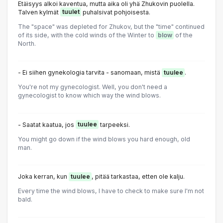
Etäisyys alkoi kaventua, mutta aika oli yhä Zhukovin puolella.
Talven kylmät
tuulet
puhalsivat pohjoisesta.
The "space" was depleted for Zhukov, but the "time" continued
of its side, with the cold winds of the Winter to
blow
of the
North.
- Ei siihen gynekologia tarvita - sanomaan, mistä
tuulee
.
You're not my gynecologist. Well, you don't need a
gynecologist to know which way the wind blows.
- Saatat kaatua, jos
tuulee
tarpeeksi.
You might go down if the wind blows you hard enough, old
man.
Joka kerran, kun
tuulee
, pitää tarkastaa, etten ole kalju.
Every time the wind blows, I have to check to make sure I'm not
bald.