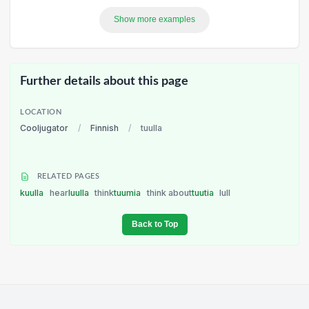
Show more examples
Further details about this page
LOCATION
Cooljugator
/
Finnish
/
tuulla
RELATED PAGES
kuulla
hear
luulla
think
tuumia
think about
tuutia
lull
Back to Top