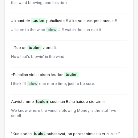
this wind blowing, and this tide
# kuuntele
tuulen
puhallusta # # katso auringon nousua #
# listen to the wind
blow
# # watch the sun rise #
- Tuo on
tuulen
viemää.
Now that's blowin' in the wind.
-Puhallan vielä toisen leudon
tuulen
.
I think I'll
blow
one more time, just to be sure.
Aavistamme
tuulen
suunnan Raha haisee sieraimiin
We know where the wind is blowing Money is the stuff we
smell
"Kun sodan
tuulet
puhaltavat, on paras toimia tiikerin lailla."