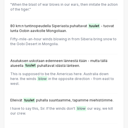
"When the blast of war blows in our ears, then imitate the action
of the tiger."
80 km:n tuntinopeudella Siperiasta puhaltavat
tuulet
- tuovat
lunta Gobin aavikolle Mongoliaan.
Fifty-mile-an-hour winds blowing in from Siberia bring snow to
the Gobi Desert in Mongolia.
Asutuksen uskotaan edenneen lännestä itään - mutta tällä
alueella
tuulet
puhaltavat idästä länteen.
This is supposed to be the Americas here. Australia down
here. the winds
blow
in the opposite direction - from east to
west.
Elleivät
tuulet
puhalla suuntaamme, tapamme miehistömme.
I have to say this, Sir. If the winds don't
blow
our way, we kill
our crew.