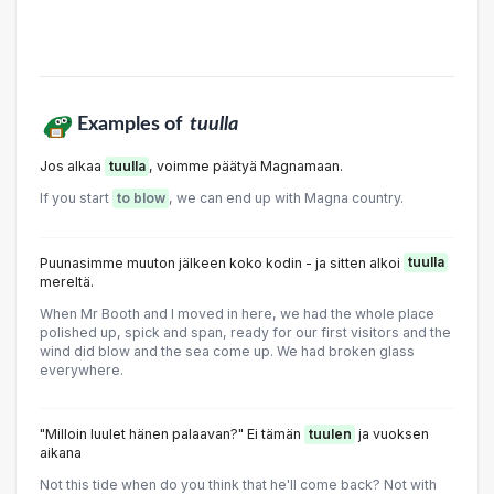
Examples of
tuulla
Jos alkaa
tuulla
, voimme päätyä Magnamaan.
If you start
to blow
, we can end up with Magna country.
Puunasimme muuton jälkeen koko kodin - ja sitten alkoi
tuulla
mereltä.
When Mr Booth and I moved in here, we had the whole place
polished up, spick and span, ready for our first visitors and the
wind did blow and the sea come up. We had broken glass
everywhere.
"Milloin luulet hänen palaavan?" Ei tämän
tuulen
ja vuoksen
aikana
Not this tide when do you think that he'll come back? Not with