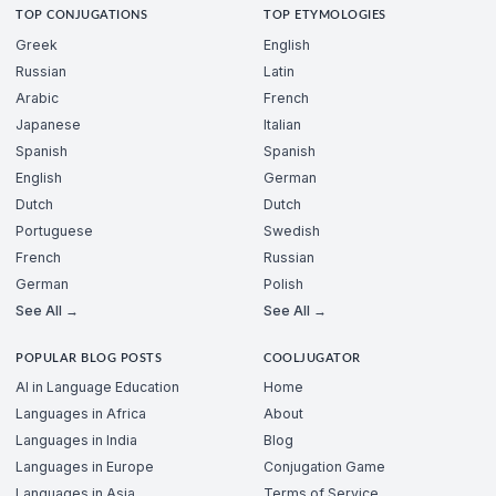
TOP CONJUGATIONS
TOP ETYMOLOGIES
Greek
English
Russian
Latin
Arabic
French
Japanese
Italian
Spanish
Spanish
English
German
Dutch
Dutch
Portuguese
Swedish
French
Russian
German
Polish
See All →
See All →
POPULAR BLOG POSTS
COOLJUGATOR
AI in Language Education
Home
Languages in Africa
About
Languages in India
Blog
Languages in Europe
Conjugation Game
Languages in Asia
Terms of Service