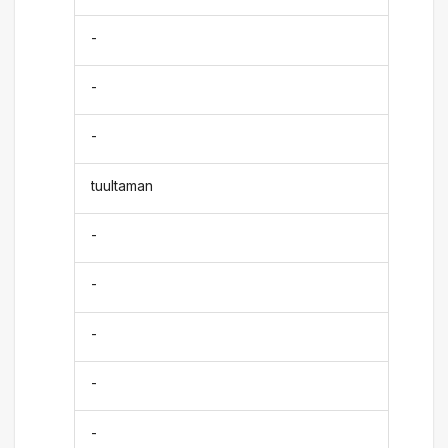
-
-
-
tuultaman
-
-
-
-
-