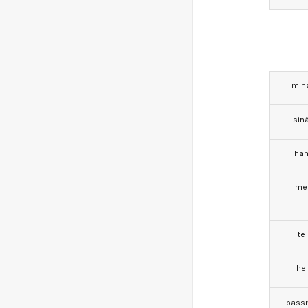
min
sin
hä
me
te
he
passi