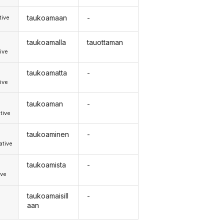
taukoamaan
-
tive
taukoamalla
tauottaman
ive
taukoamatta
-
ive
taukoaman
-
tive
taukoaminen
-
tive
taukoamista
-
ive
taukoamaisill
-
aan