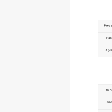
Prese
Pas
Age
min
sin