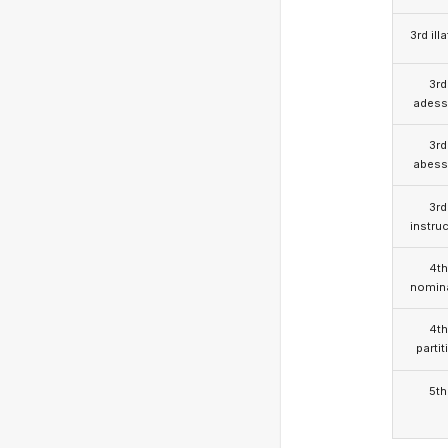
3rd illa
3rd
adess
3rd
abess
3rd
instruc
4th
nomina
4th
partit
5th