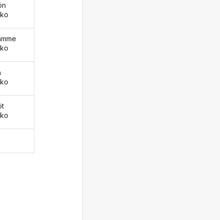
ön
tko
äämme
tko
ä
tko
öt
tko