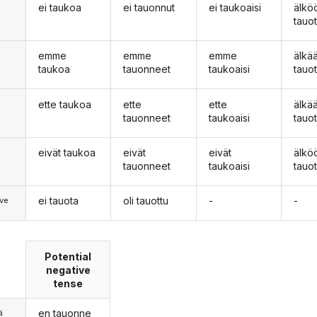
ei taukoa
ei tauonnut
ei taukoaisi
älkö
n
tauo
emme
emme
emme
älk
taukoa
tauonneet
taukoaisi
tauo
ette taukoa
ette
ette
älkä
tauonneet
taukoaisi
tauo
eivät taukoa
eivät
eivät
älkö
tauonneet
taukoaisi
tauo
ei tauota
oli tauottu
-
-
ve
Potential
negative
tense
en tauonne
ä