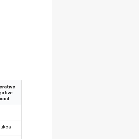
erative
gative
ood
taukoa