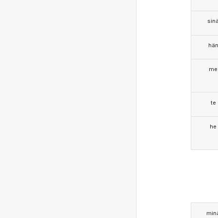
sin
hä
me
te
he
min