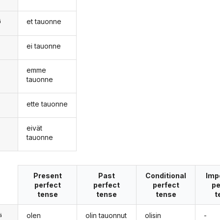
et tauonne
ä
ei tauonne
n
emme
tauonne
ette tauonne
eivät
tauonne
Present
Past
Conditional
Imp
perfect
perfect
perfect
pe
tense
tense
tense
t
olen
olin tauonnut
olisin
-
ä