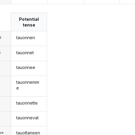
Potential
tense
tauonnen
ä
tauonnet
ä
tauonnee
n
tauonnemm
e
tauonnette
tauonnevat
tauottaneen
ve