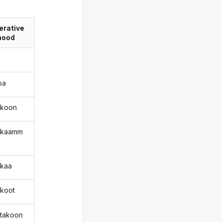
erative
ood
oa
tkoon
tkaamm
tkaa
tkoot
ttakoon