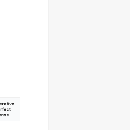
erative
rfect
ense