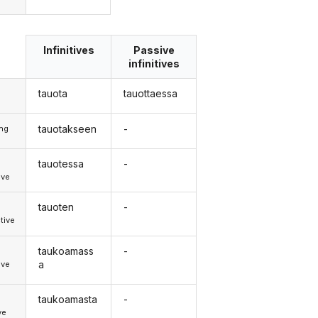
Infinitives
Passive
infinitives
tauota
tauottaessa
tauotakseen
-
ong
tauotessa
-
d
ive
tauoten
-
d
tive
taukoamass
-
d
a
ive
taukoamasta
-
ve