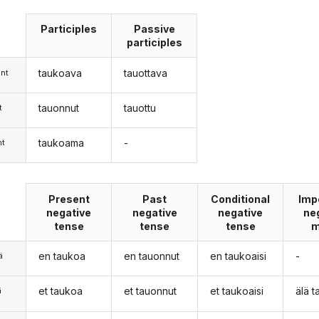
Participles
Passive
participles
taukoava
tauottava
nt
tauonnut
tauottu
t
taukoama
-
nt
Present
Past
Conditional
Imp
negative
negative
negative
ne
tense
tense
tense
m
en taukoa
en tauonnut
en taukoaisi
-
ä
et taukoa
et tauonnut
et taukoaisi
älä 
ä