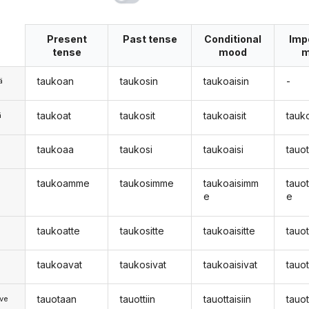
Present
Past tense
Conditional
Imp
tense
mood
m
taukoan
taukosin
taukoaisin
-
ä
taukoat
taukosit
taukoaisit
tauk
ä
taukoaa
taukosi
taukoaisi
tauo
n
taukoamme
taukosimme
taukoaisimm
tauo
e
e
taukoatte
taukositte
taukoaisitte
tauo
taukoavat
taukosivat
taukoaisivat
tauo
tauotaan
tauottiin
tauottaisiin
tauo
ve