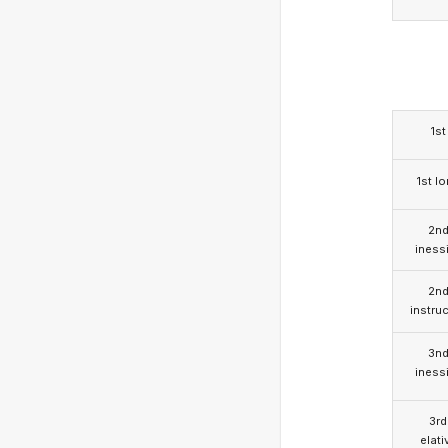
1st
1st l
2n
iness
2n
instruc
3n
iness
3rd
elati