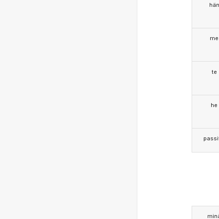
hä
me
te
he
passi
min