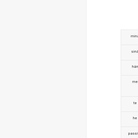
min
sin
hä
me
te
he
passi