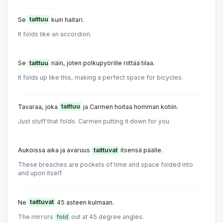
Se
taittuu
kuin haitari.
It folds like an accordion.
Se
taittuu
näin, joten polkupyörille riittää tilaa.
It folds up like this, making a perfect space for bicycles.
Tavaraa, joka
taittuu
ja Carmen hoitaa homman kotiin.
Just stuff that folds. Carmen putting it down for you.
Aukoissa aika ja avaruus
taittuvat
itsensä päälle.
These breaches are pockets of time and space folded into
and upon itself.
Ne
taittuvat
45 asteen kulmaan.
The mirrors
fold
out at 45 degree angles.