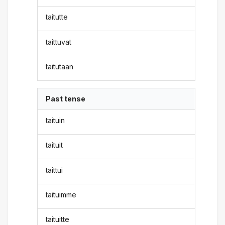
taitutte
taittuvat
taitutaan
Past tense
taituin
taituit
taittui
taituimme
taituitte