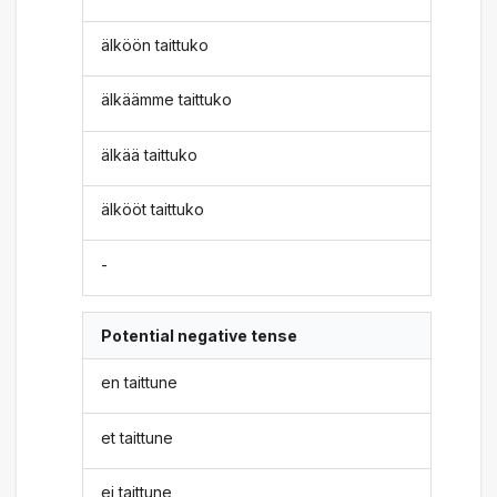
älköön taittuko
älkäämme taittuko
älkää taittuko
älkööt taittuko
-
Potential negative tense
en taittune
et taittune
ei taittune