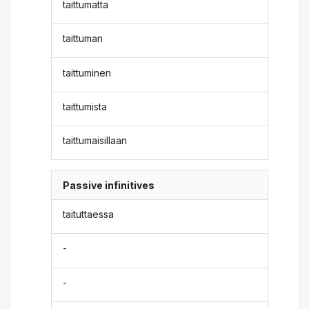
taittumatta
taittuman
taittuminen
taittumista
taittumaisillaan
Passive infinitives
taituttaessa
-
-