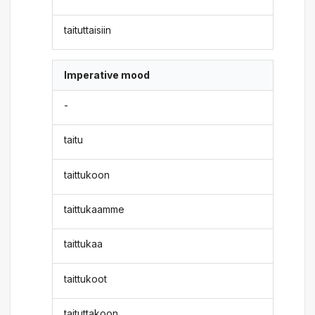
taituttaisiin
Imperative mood
-
taitu
taittukoon
taittukaamme
taittukaa
taittukoot
taituttakoon