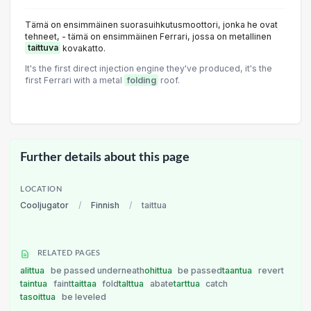
Tämä on ensimmäinen suorasuihkutusmoottori, jonka he ovat
tehneet, - tämä on ensimmäinen Ferrari, jossa on metallinen
taittuva
kovakatto.
It's the first direct injection engine they've produced, it's the
first Ferrari with a metal
folding
roof.
Further details about this page
LOCATION
Cooljugator
/
Finnish
/
taittua
RELATED PAGES
alittua
be passed underneath
ohittua
be passed
taantua
revert
taintua
faint
taittaa
fold
talttua
abate
tarttua
catch
tasoittua
be leveled