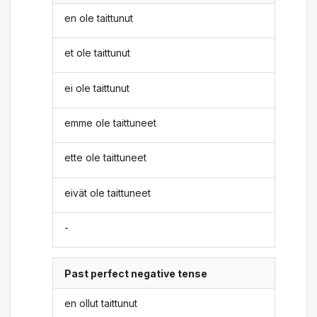
en ole taittunut
et ole taittunut
ei ole taittunut
emme ole taittuneet
ette ole taittuneet
eivät ole taittuneet
-
Past perfect negative tense
en ollut taittunut