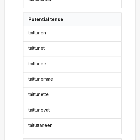
Potential tense
taittunen
taittunet
taittunee
taittunemme
taittunette
taittunevat
taituttaneen