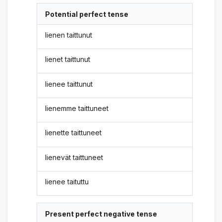
Potential perfect tense
lienen taittunut
lienet taittunut
lienee taittunut
lienemme taittuneet
lienette taittuneet
lienevät taittuneet
lienee taituttu
Present perfect negative tense