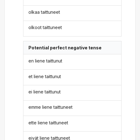
olkaa taittuneet
olkoot taittuneet
Potential perfect negative tense
en liene taittunut
et liene taittunut
ei liene taittunut
emme liene taittuneet
ette liene taittuneet
eivät liene taittuneet