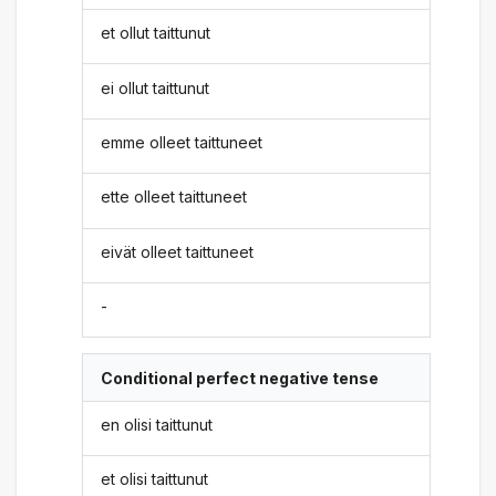
et ollut taittunut
ei ollut taittunut
emme olleet taittuneet
ette olleet taittuneet
eivät olleet taittuneet
-
Conditional perfect negative tense
en olisi taittunut
et olisi taittunut