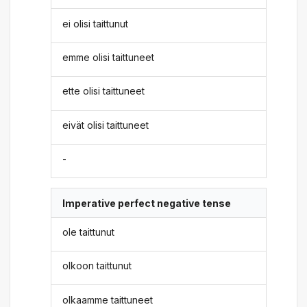
ei olisi taittunut
emme olisi taittuneet
ette olisi taittuneet
eivät olisi taittuneet
-
Imperative perfect negative tense
ole taittunut
olkoon taittunut
olkaamme taittuneet