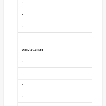
-
-
-
-
sumutettaman
-
-
-
-