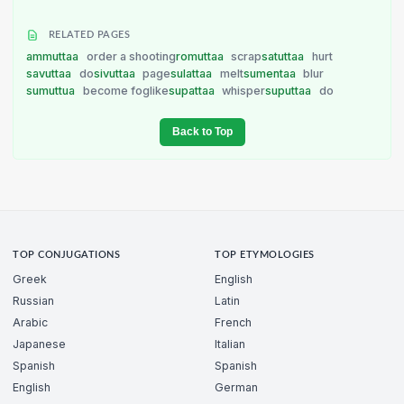
RELATED PAGES
ammuttaa
order a shooting
romuttaa
scrap
satuttaa
hurt
savuttaa
do
sivuttaa
page
sulattaa
melt
sumentaa
blur
sumuttua
become foglike
supattaa
whisper
suputtaa
do
Back to Top
TOP CONJUGATIONS
TOP ETYMOLOGIES
Greek
English
Russian
Latin
Arabic
French
Japanese
Italian
Spanish
Spanish
English
German