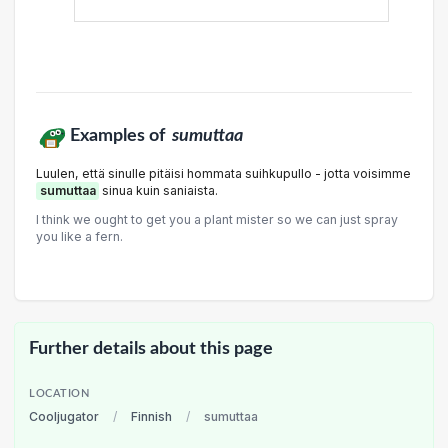
Examples of
sumuttaa
Luulen, että sinulle pitäisi hommata suihkupullo - jotta voisimme
sumuttaa
sinua kuin saniaista.
I think we ought to get you a plant mister so we can just spray
you like a fern.
Further details about this page
LOCATION
Cooljugator
/
Finnish
/
sumuttaa