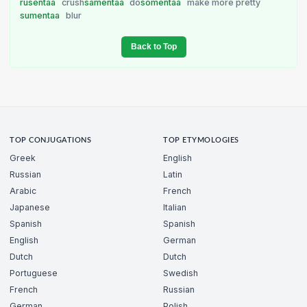
rusentaa
crush
samentaa
do
somentaa
make more pretty
sumentaa
blur
Back to Top
TOP CONJUGATIONS
TOP ETYMOLOGIES
Greek
English
Russian
Latin
Arabic
French
Japanese
Italian
Spanish
Spanish
English
German
Dutch
Dutch
Portuguese
Swedish
French
Russian
German
Polish