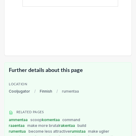
Further details about this page
LOCATION
Cooljugator
/
Finnish
/
rumentaa
RELATED PAGES
ammentaa
scoop
komentaa
command
raaentaa
make more brutal
rakentaa
build
rumentua
become less attractive
rumistaa
make uglier