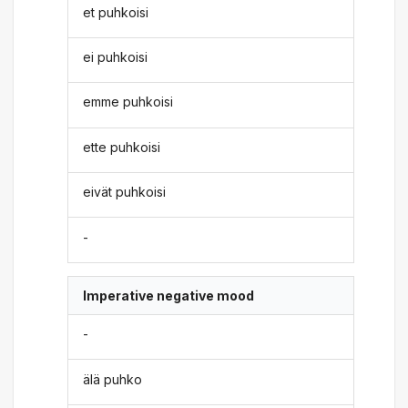
et puhkoisi
ei puhkoisi
emme puhkoisi
ette puhkoisi
eivät puhkoisi
-
Imperative negative mood
-
älä puhko