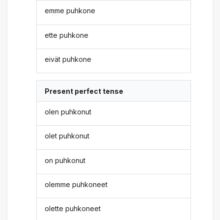
emme puhkone
ette puhkone
eivät puhkone
Present perfect tense
olen puhkonut
olet puhkonut
on puhkonut
olemme puhkoneet
olette puhkoneet