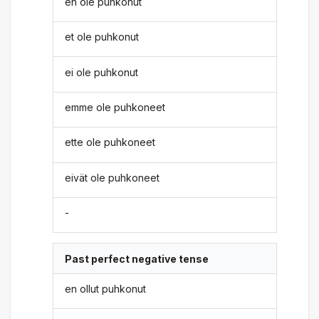
en ole puhkonut
et ole puhkonut
ei ole puhkonut
emme ole puhkoneet
ette ole puhkoneet
eivät ole puhkoneet
-
Past perfect negative tense
en ollut puhkonut