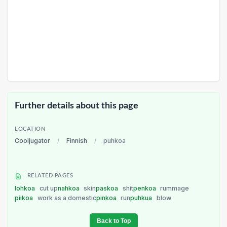
Further details about this page
LOCATION
Cooljugator
/
Finnish
/
puhkoa
RELATED PAGES
lohkoa
cut up
nahkoa
skin
paskoa
shit
penkoa
rummage
piikoa
work as a domestic
pinkoa
run
puhkua
blow
Back to Top