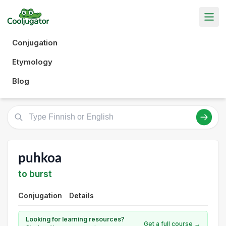
Conjugation
Etymology
Blog
puhkoa
to burst
Conjugation
Details
Looking for learning resources?
Get a full course →