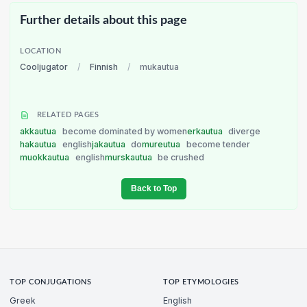
Further details about this page
LOCATION
Cooljugator
/
Finnish
/
mukautua
RELATED PAGES
akkautua
become dominated by women
erkautua
diverge
hakautua
english
jakautua
do
mureutua
become tender
muokkautua
english
murskautua
be crushed
Back to Top
TOP CONJUGATIONS
TOP ETYMOLOGIES
Greek
English