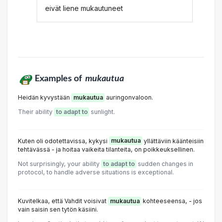
eivät liene mukautuneet
Examples of
mukautua
Heidän kyvystään
mukautua
auringonvaloon.
Their ability
to adapt to
sunlight.
Kuten oli odotettavissa, kykysi
mukautua
yllättäviin käänteisiin
tehtävässä - ja hoitaa vaikeita tilanteita, on poikkeuksellinen.
Not surprisingly, your ability
to adapt to
sudden changes in
protocol, to handle adverse situations is exceptional.
Kuvitelkaa, että Vahdit voisivat
mukautua
kohteeseensa, - jos
vain saisin sen tytön käsiini.