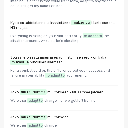
Imagine... Sentinels that could transform, adapt to any target. If I
could just get my hands on her.
Kyse on taidoistanne ja kyvyistänne
mukautua
tilanteeseen...
Hän huijaa.
Everything is riding on your skill and ability
to adapt to
the
situation around... what is... he's cheating.
Sotilaalle onnistumisen ja epäonnistumisen ero - on kyky
mukautua
vihollisen asemaan.
For a combat soldier, the difference between success and
failure is your ability
to adapt to
your enemy.
Joko
mukaudumme
muutokseen - tai jäämme jälkeen.
We either
adapt to
change... or we get left behind.
Joko
mukaudumme
muutokseen -
We either
adapt to
change.