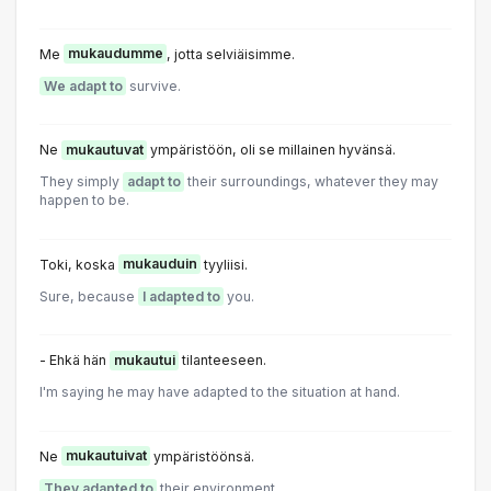
Me
mukaudumme
, jotta selviäisimme.
We adapt to
survive.
Ne
mukautuvat
ympäristöön, oli se millainen hyvänsä.
They simply
adapt to
their surroundings, whatever they may
happen to be.
Toki, koska
mukauduin
tyyliisi.
Sure, because
I adapted to
you.
- Ehkä hän
mukautui
tilanteeseen.
I'm saying he may have adapted to the situation at hand.
Ne
mukautuivat
ympäristöönsä.
They adapted to
their environment.