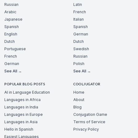
Russian
Latin
Arabic
French
Japanese
Italian
Spanish
Spanish
English
German
Dutch
Dutch
Portuguese
Swedish
French
Russian
German
Polish
See All →
See All →
POPULAR BLOG POSTS
COOLJUGATOR
AI in Language Education
Home
Languages in Africa
About
Languages in India
Blog
Languages in Europe
Conjugation Game
Languages in Asia
Terms of Service
Hello in Spanish
Privacy Policy
Easiest Languages