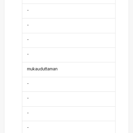
-
-
-
-
mukauduttaman
-
-
-
-