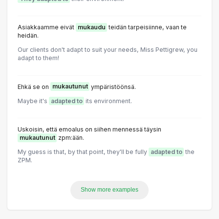
Asiakkaamme eivät
mukaudu
teidän tarpeisiinne, vaan te
heidän.
Our clients don't adapt to suit your needs, Miss Pettigrew, you
adapt to them!
Ehkä se on
mukautunut
ympäristöönsä.
Maybe it's
adapted to
its environment.
Uskoisin, että emoalus on siihen mennessä täysin
mukautunut
zpm:ään.
My guess is that, by that point, they'll be fully
adapted to
the
ZPM.
Show more examples