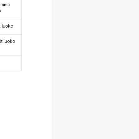
äämme
o
ä luoko
öt luoko