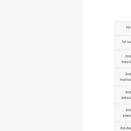
1st
1st l
2n
iness
2n
instruc
3n
iness
3rd
elati
3rd illa