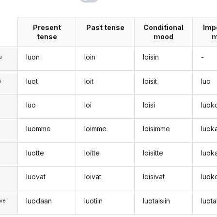
Present
Past tense
Conditional
Imp
tense
mood
m
luon
loin
loisin
-
ä
luot
loit
loisit
luo
ä
luo
loi
loisi
luok
n
luomme
loimme
loisimme
luo
luotte
loitte
loisitte
luok
luovat
loivat
loisivat
luok
luodaan
luotiin
luotaisiin
luot
ve