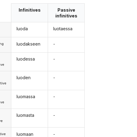
Infinitives
Passive
infinitives
luoda
luotaessa
luodakseen
-
ong
luodessa
-
d
ive
luoden
-
d
tive
luomassa
-
d
ive
luomasta
-
ve
luomaan
-
tive