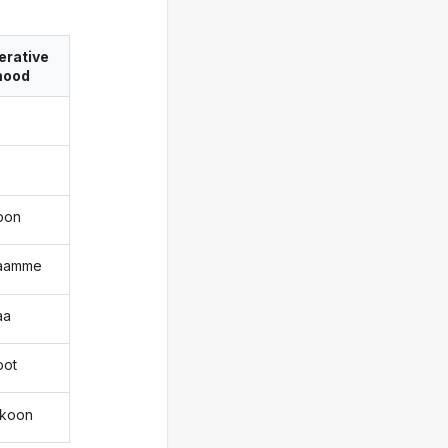
erative
ood
oon
kaamme
aa
oot
akoon