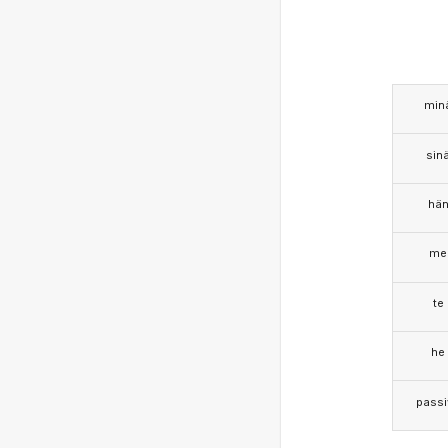
min
sin
hä
me
te
he
passi