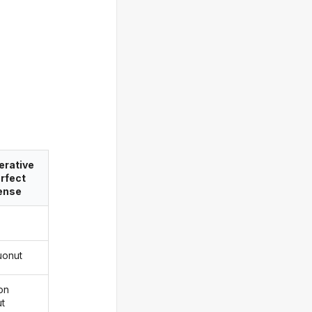
erative
rfect
ense
uonut
on
ut