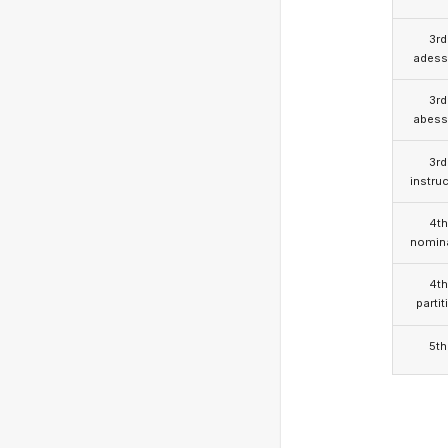
3rd
adess
3rd
abess
3rd
instruc
4th
nomina
4th
partit
5th