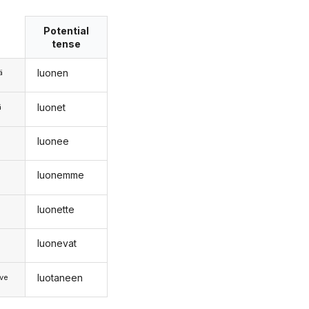
Potential
tense
luonen
ä
luonet
ä
luonee
n
luonemme
luonette
luonevat
luotaneen
ve