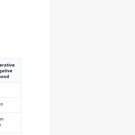
erative
gative
ood
uo
ön
o