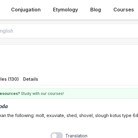
Conjugation
Etymology
Blog
Courses
les (130)
Details
 resources?
Study with our courses!
oda
an the following: molt, exuviate, shed, shovel, slough kotus type 6
Translation