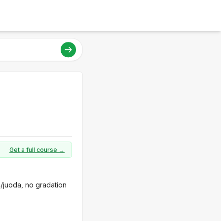
Get a full course →
4/juoda, no gradation