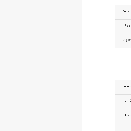
Prese
Pas
Age
min
sin
hä