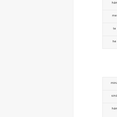
hä
me
te
he
min
sin
hä