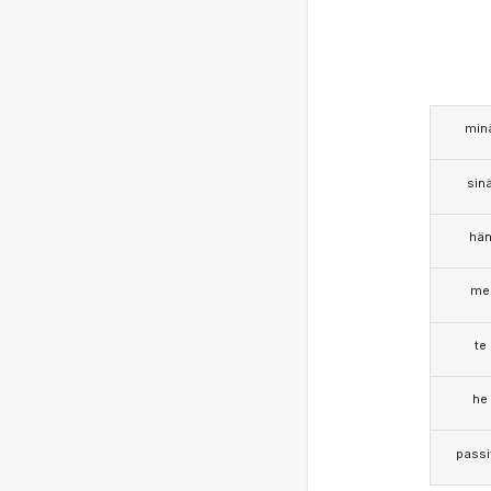
min
sin
hä
me
te
he
passi