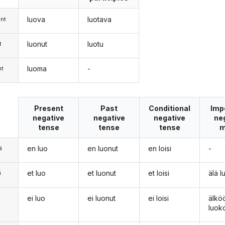
luova
luotava
nt
luonut
luotu
t
luoma
-
nt
Present
Past
Conditional
Imp
negative
negative
negative
ne
tense
tense
tense
m
en luo
en luonut
en loisi
-
ä
et luo
et luonut
et loisi
älä l
ä
ei luo
ei luonut
ei loisi
älkö
n
luok