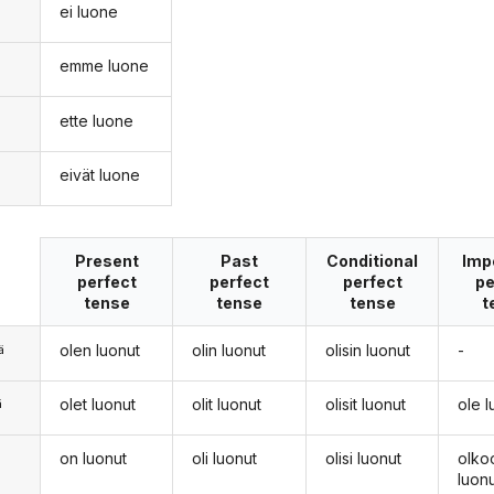
ei luone
n
emme luone
ette luone
eivät luone
Present
Past
Conditional
Imp
perfect
perfect
perfect
pe
tense
tense
tense
t
olen luonut
olin luonut
olisin luonut
-
ä
olet luonut
olit luonut
olisit luonut
ole l
ä
on luonut
oli luonut
olisi luonut
olko
n
luon