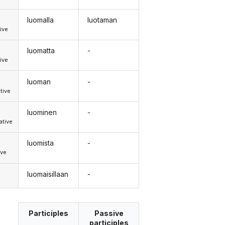
luomalla
luotaman
ive
luomatta
-
ive
luoman
-
tive
luominen
-
tive
luomista
-
ive
luomaisillaan
-
Participles
Passive
participles