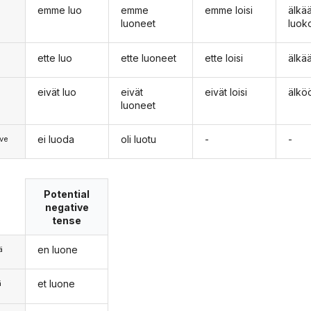
emme luo
emme
emme loisi
älk
luoneet
luok
ette luo
ette luoneet
ette loisi
älkä
eivät luo
eivät
eivät loisi
älkö
luoneet
ei luoda
oli luotu
-
-
ve
Potential
negative
tense
en luone
ä
et luone
ä