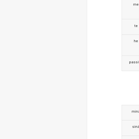
me
te
he
passi
min
sin