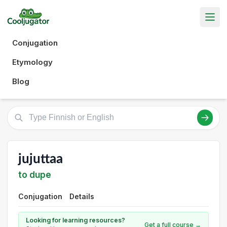
Conjugation
Etymology
Blog
jujuttaa
to dupe
Conjugation
Details
Looking for learning resources?
Get a full course →