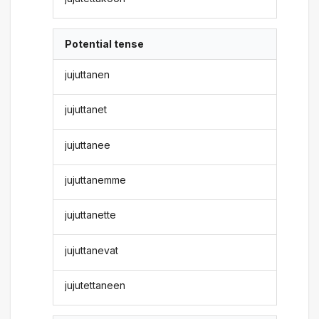
Potential tense
jujuttanen
jujuttanet
jujuttanee
jujuttanemme
jujuttanette
jujuttanevat
jujutettaneen