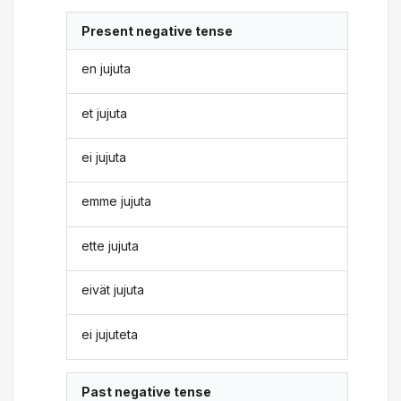
Present negative tense
en jujuta
et jujuta
ei jujuta
emme jujuta
ette jujuta
eivät jujuta
ei jujuteta
Past negative tense