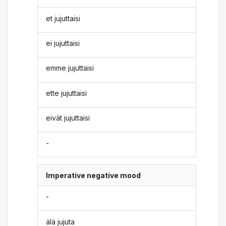
et jujuttaisi
ei jujuttaisi
emme jujuttaisi
ette jujuttaisi
eivät jujuttaisi
-
Imperative negative mood
-
älä jujuta