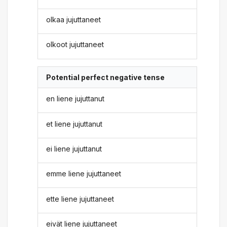
olkaa jujuttaneet
olkoot jujuttaneet
Potential perfect negative tense
en liene jujuttanut
et liene jujuttanut
ei liene jujuttanut
emme liene jujuttaneet
ette liene jujuttaneet
eivät liene jujuttaneet