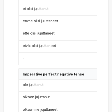
ei olisi jujuttanut
emme olisi jujuttaneet
ette olisi jujuttaneet
eivät olisi jujuttaneet
-
Imperative perfect negative tense
ole jujuttanut
olkoon jujuttanut
olkaamme jujuttaneet