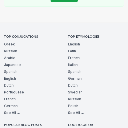
TOP CONJUGATIONS
TOP ETYMOLOGIES
Greek
English
Russian
Latin
Arabic
French
Japanese
Italian
Spanish
Spanish
English
German
Dutch
Dutch
Portuguese
Swedish
French
Russian
German
Polish
See All →
See All →
POPULAR BLOG POSTS
COOLJUGATOR