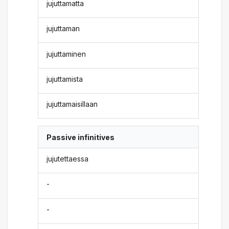
jujuttamatta
jujuttaman
jujuttaminen
jujuttamista
jujuttamaisillaan
Passive infinitives
jujutettaessa
-
-