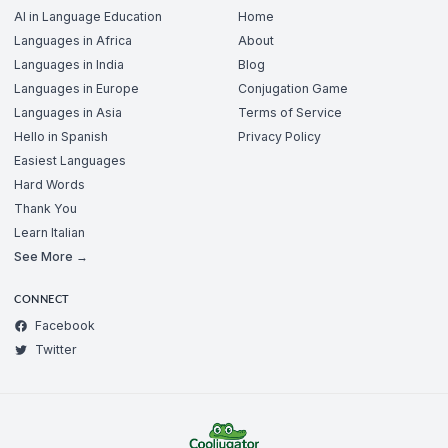
AI in Language Education
Home
Languages in Africa
About
Languages in India
Blog
Languages in Europe
Conjugation Game
Languages in Asia
Terms of Service
Hello in Spanish
Privacy Policy
Easiest Languages
Hard Words
Thank You
Learn Italian
See More →
CONNECT
Facebook
Twitter