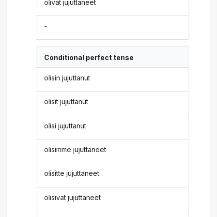
olivat jujuttaneet
-
Conditional perfect tense
olisin jujuttanut
olisit jujuttanut
olisi jujuttanut
olisimme jujuttaneet
olisitte jujuttaneet
olisivat jujuttaneet