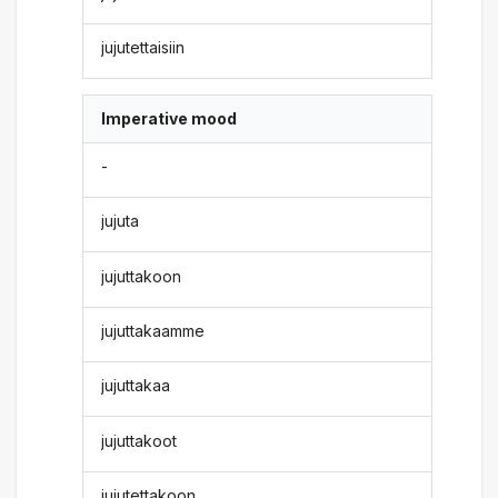
jujutettaisiin
Imperative mood
-
jujuta
jujuttakoon
jujuttakaamme
jujuttakaa
jujuttakoot
jujutettakoon