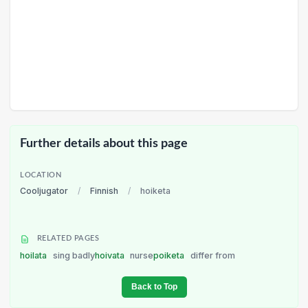
Further details about this page
LOCATION
Cooljugator
/
Finnish
/
hoiketa
RELATED PAGES
hoilata
sing badly
hoivata
nurse
poiketa
differ from
Back to Top