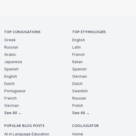
TOP CONJUGATIONS
TOP ETYMOLOGIES
Greek
English
Russian
Latin
Arabic
French
Japanese
Italian
Spanish
Spanish
English
German
Dutch
Dutch
Portuguese
Swedish
French
Russian
German
Polish
See All →
See All →
POPULAR BLOG POSTS
COOLJUGATOR
AI in Language Education
Home