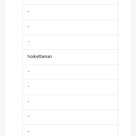
-
-
-
hoikettaman
-
-
-
-
-