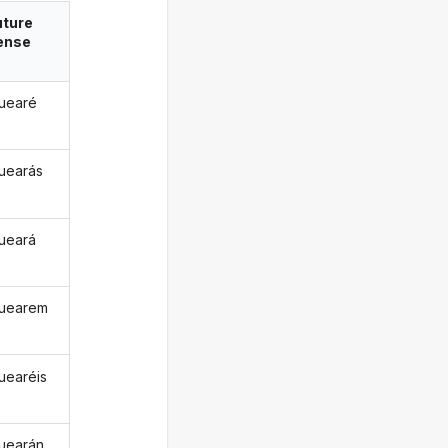
uture
ense
uearé
uearás
ueará
uearem
uearéis
uearán