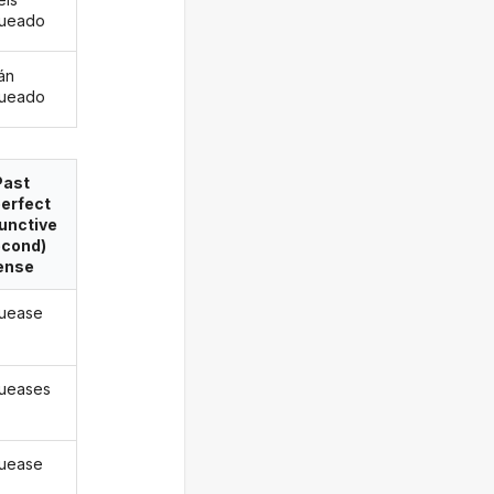
gueado
án
gueado
Past
erfect
unctive
econd)
ense
uease
ueases
uease