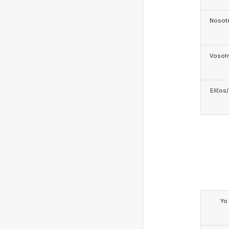
Nosotr
Vosotr
Ell(os
Yo