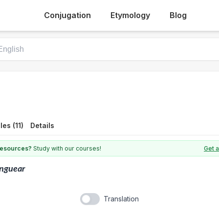
Conjugation
Etymology
Blog
es (11)
Details
 resources?
Study with our courses!
Get a
nguear
Translation