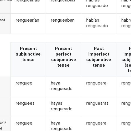
rengueado
ren
renguearían
rengueaban
habían
habr
/as)
rengueado
ren
Present
Present
Past
subjunctive
perfect
imperfect
imp
tense
subjunctive
subjunctive
subj
tense
tense
(s
t
renguee
haya
rengueara
reng
rengueado
renguees
hayas
renguearas
reng
rengueado
renguee
haya
rengueara
reng
a/o)/
rengueado
ed