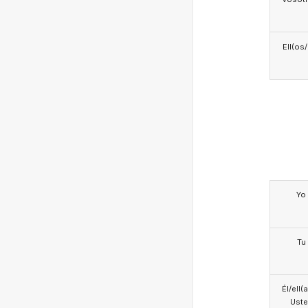
Ell(os
Yo
Tu
Él/ell(
Ust