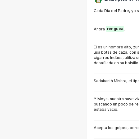
Cada Día del Padre, yo s
Ahora
renguea
.
El es un hombre alto, z
usa botas de caza, con 
cigarros Indùes, utiliza un
desafilada en su bolsillo
Sadakanth Mishra, el ti
Y Moya, nuestra nave vi
buscando un poco de r
estaba vacío.
Acepta los golpes, per