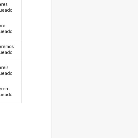
eres
gueado
ere
gueado
éremos
gueado
ereis
gueado
eren
gueado