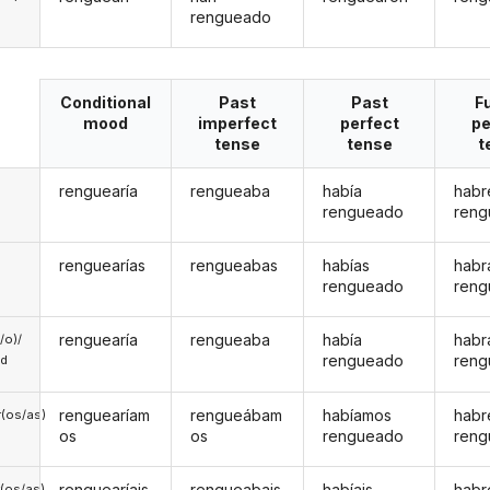
rengueado
Conditional
Past
Past
F
mood
imperfect
perfect
pe
tense
tense
t
renguearía
rengueaba
había
habr
rengueado
ren
renguearías
rengueabas
habías
habr
rengueado
ren
renguearía
rengueaba
había
habr
a/o)/
rengueado
ren
ed
renguearíam
rengueábam
habíamos
hab
(os/as)
os
os
rengueado
ren
renguearíais
rengueabais
habíais
habr
(os/as)