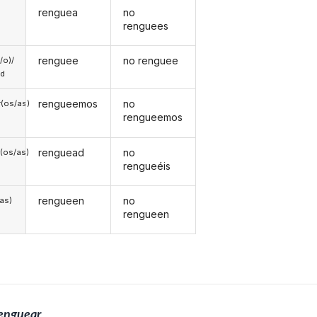
renguea
no
renguees
renguee
no renguee
a/o)/
ed
rengueemos
no
(os/as)
rengueemos
renguead
no
(os/as)
rengueéis
rengueen
no
/as)
rengueen
enguear