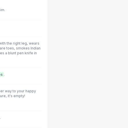
im.
ith the right leg, wears
uare toes, smokes Indian
es a blunt pen knife in
ps
.
er way to your happy
ure, it's empty!
.