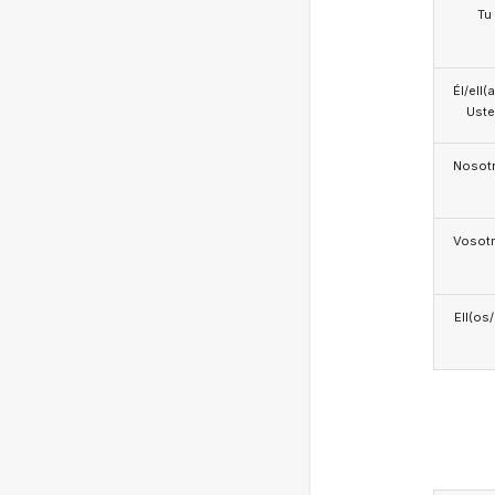
Tu
Él/ell(
Ust
Nosotr
Vosotr
Ell(os