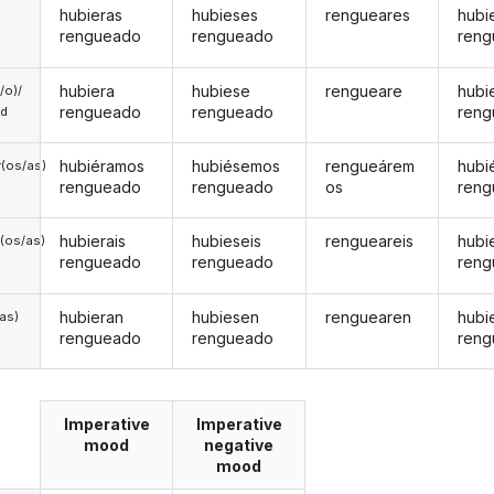
hubieras
hubieses
rengueares
hubi
rengueado
rengueado
ren
hubiera
hubiese
rengueare
hubi
a/o)/
rengueado
rengueado
ren
ed
hubiéramos
hubiésemos
rengueárem
hubi
(os/as)
rengueado
rengueado
os
ren
hubierais
hubieseis
rengueareis
hubi
(os/as)
rengueado
rengueado
ren
hubieran
hubiesen
renguearen
hubi
/as)
rengueado
rengueado
ren
Imperative
Imperative
mood
negative
mood