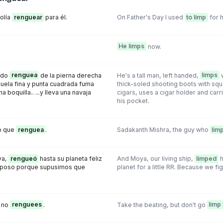
olía
renguear
para él.
On Father's Day I used
to limp
for h
He limps
now.
urdo
renguea
de la pierna derecha
He's a tall man, left handed,
limps
w
suela fina y punta cuadrada fuma
thick-soled shooting boots with sq
a boquilla.. ...y lleva una navaja
cigars, uses a cigar holder and carri
.
his pocket.
po que
renguea
.
Sadakanth Mishra, the guy who
lim
va,
rengueó
hasta su planeta feliz
And Moya, our living ship,
limped
h
eposo porque supusimos que
planet for a little RR. Because we fig
o no
renguees
.
Take the beating, but don't go
limp