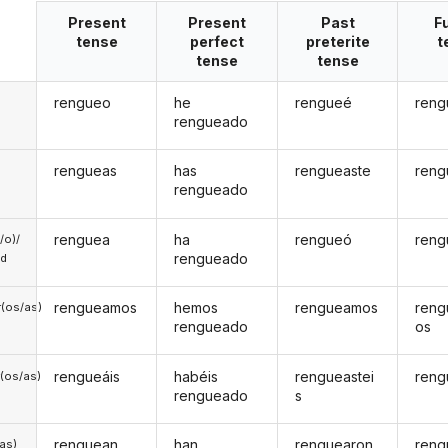
Present
Present
Past
F
tense
perfect
preterite
t
tense
tense
rengueo
he
rengueé
reng
rengueado
rengueas
has
rengueaste
reng
rengueado
renguea
ha
rengueó
reng
a/o)/
rengueado
ed
rengueamos
hemos
rengueamos
reng
(os/as)
rengueado
os
rengueáis
habéis
rengueastei
reng
(os/as)
rengueado
s
renguean
han
renguearon
reng
/as)