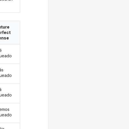
uture
rfect
ense
é
gueado
ás
gueado
á
gueado
remos
gueado
éis