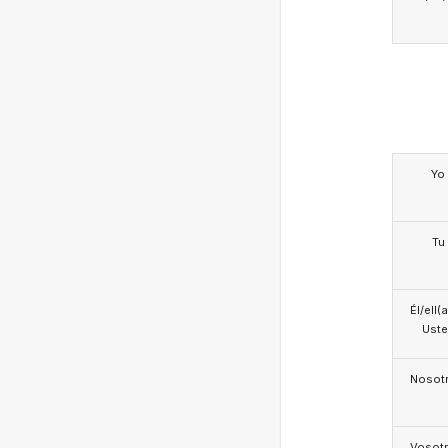
Yo
Tu
Él/ell(
Ust
Nosotr
Vosotr