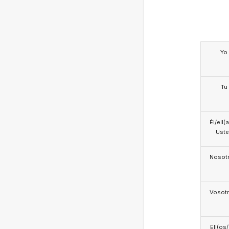
Yo
Tu
Él/ell(
Ust
Nosotr
Vosotr
Ell(os