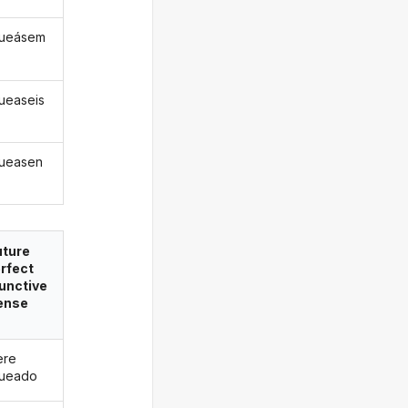
gueásem
ueaseis
ueasen
uture
rfect
unctive
ense
ere
gueado