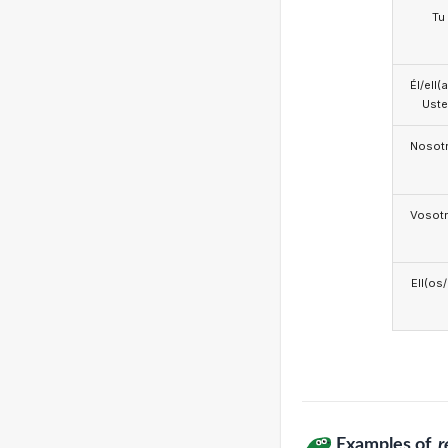
Tu
Él/ell(
Ust
Nosotr
Vosotr
Ell(os
Examples of
r