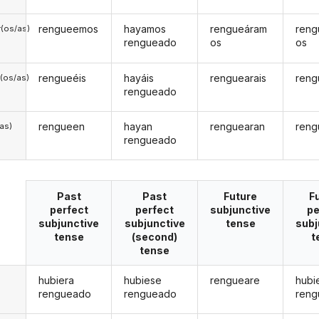
rengueemos
hayamos
rengueáram
ren
(os/as)
rengueado
os
os
rengueéis
hayáis
renguearais
reng
(os/as)
rengueado
rengueen
hayan
renguearan
reng
/as)
rengueado
Past
Past
Future
F
perfect
perfect
subjunctive
pe
subjunctive
subjunctive
tense
subj
tense
(second)
t
tense
hubiera
hubiese
rengueare
hubi
rengueado
rengueado
ren