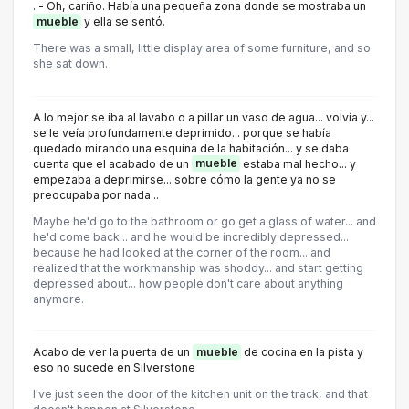
. - Oh, cariño. Había una pequeña zona donde se mostraba un
mueble
y ella se sentó.
There was a small, little display area of some furniture, and so
she sat down.
A lo mejor se iba al lavabo o a pillar un vaso de agua... volvía y...
se le veía profundamente deprimido... porque se había
quedado mirando una esquina de la habitación... y se daba
cuenta que el acabado de un
mueble
estaba mal hecho... y
empezaba a deprimirse... sobre cómo la gente ya no se
preocupaba por nada...
Maybe he'd go to the bathroom or go get a glass of water... and
he'd come back... and he would be incredibly depressed...
because he had looked at the corner of the room... and
realized that the workmanship was shoddy... and start getting
depressed about... how people don't care about anything
anymore.
Acabo de ver la puerta de un
mueble
de cocina en la pista y
eso no sucede en Silverstone
I've just seen the door of the kitchen unit on the track, and that