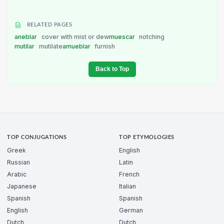
RELATED PAGES
aneblar
cover with mist or dew
muescar
notching
mutilar
mutilate
amueblar
furnish
Back to Top
TOP CONJUGATIONS
TOP ETYMOLOGIES
Greek
English
Russian
Latin
Arabic
French
Japanese
Italian
Spanish
Spanish
English
German
Dutch
Dutch