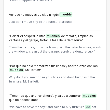
doesn't happen at Silverstone.
Aunque no muevas de sitio ningún
mueble
.
Just don't move any of the furniture around.
"Cortar el césped, pintar
muebles
de terraza, limpiar las
ventanas y el garaje, frotar la taza de la dentadura."
"Trim the hedges, mow the lawn, paint the patio furniture, wash
the windows, clean out the garage, scrub the denture cup. "
"Por que no solo memorizas tus lineas y no tropiezas con los
muebles
, McBartlett"
Why don't you memorise your lines and don't bump into the
furniture, McBartlett.
"Tenemos que ahorrar dinero", y sales a comprar
muebles
que no necesitamos.
"We have to save money," and sales to buy furniture
do
not