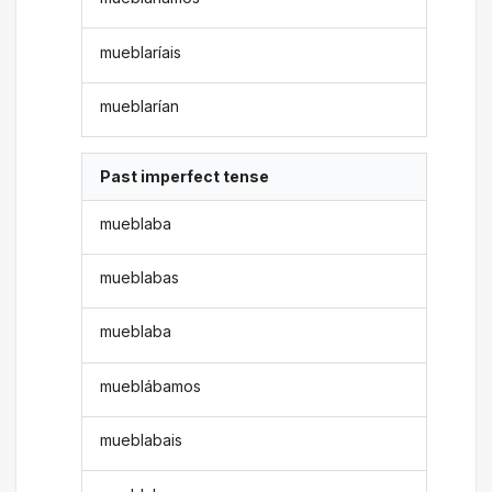
mueblaríais
mueblarían
Past imperfect tense
mueblaba
mueblabas
mueblaba
mueblábamos
mueblabais