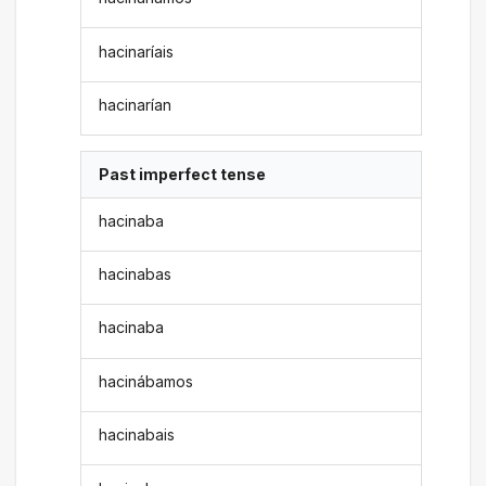
hacinaríais
hacinarían
Past imperfect tense
hacinaba
hacinabas
hacinaba
hacinábamos
hacinabais