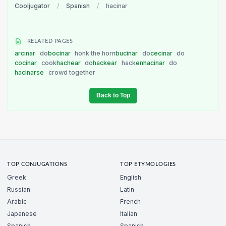
Cooljugator
/
Spanish
/
hacinar
RELATED PAGES
arcinar
do
bocinar
honk the horn
bucinar
do
cecinar
do
cocinar
cook
hachear
do
hackear
hack
enhacinar
do
hacinarse
crowd together
Back to Top
TOP CONJUGATIONS
TOP ETYMOLOGIES
Greek
English
Russian
Latin
Arabic
French
Japanese
Italian
Spanish
Spanish