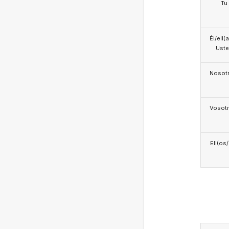
Tu
Él/ell(
Ust
Nosotr
Vosotr
Ell(os