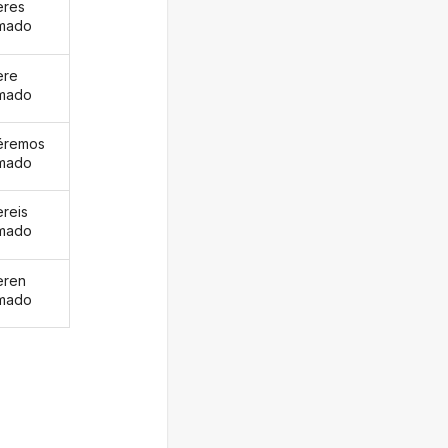
eres
mado
ere
mado
éremos
mado
ereis
mado
eren
mado