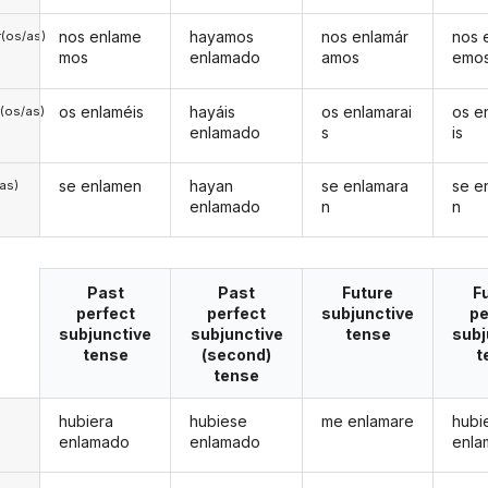
nos enlame
hayamos
nos enlamár
nos 
(os/as)
mos
enlamado
amos
emo
os enlaméis
hayáis
os enlamarai
os e
(os/as)
enlamado
s
is
se enlamen
hayan
se enlamara
se e
/as)
enlamado
n
n
Past
Past
Future
F
perfect
perfect
subjunctive
pe
subjunctive
subjunctive
tense
subj
tense
(second)
t
tense
hubiera
hubiese
me enlamare
hubi
enlamado
enlamado
enla