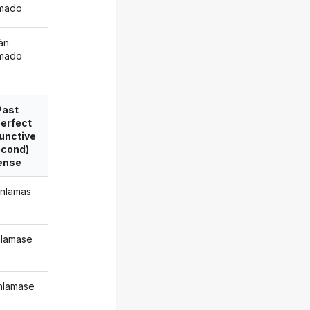
mado
án
mado
Past
erfect
unctive
econd)
ense
nlamas
nlamase
nlamase