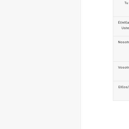
Tu
Él/ell(
Ust
Nosotr
Vosotr
Ell(os