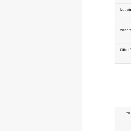
Nosotr
Vosotr
Ell(os
Yo