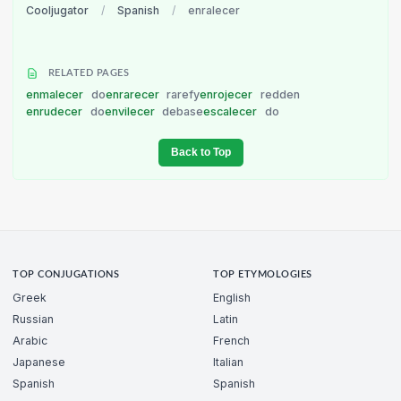
Cooljugator
/
Spanish
/
enralecer
RELATED PAGES
enmalecer
do
enrarecer
rarefy
enrojecer
redden
enrudecer
do
envilecer
debase
escalecer
do
Back to Top
TOP CONJUGATIONS
TOP ETYMOLOGIES
Greek
English
Russian
Latin
Arabic
French
Japanese
Italian
Spanish
Spanish