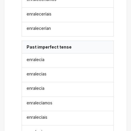
enraleceríais
enralecerían
Past imperfect tense
enralecía
enralecías
enralecía
enralecíamos
enralecíais