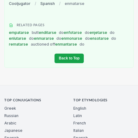
Cooljugator
/
Spanish
/
enmatarse
RELATED PAGES
empatarse
butt
enditarse
do
enfotarse
do
enjetarse
do
enlutarse
do
enmararse
do
enmonarse
do
ensotarse
do
rematarse
auctioned off
enmantarse
do
Back to Top
TOP CONJUGATIONS
TOP ETYMOLOGIES
Greek
English
Russian
Latin
Arabic
French
Japanese
Italian
Spanish
Spanish