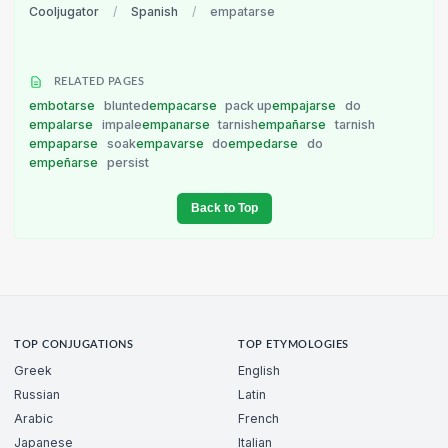
Cooljugator
/
Spanish
/
empatarse
RELATED PAGES
embotarse
blunted
empacarse
pack up
empajarse
do
empalarse
impale
empanarse
tarnish
empañarse
tarnish
empaparse
soak
empavarse
do
empedarse
do
empeñarse
persist
Back to Top
TOP CONJUGATIONS
TOP ETYMOLOGIES
Greek
English
Russian
Latin
Arabic
French
Japanese
Italian