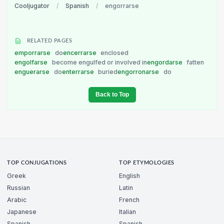
Cooljugator
/
Spanish
/
engorrarse
RELATED PAGES
emporrarse
do
encerrarse
enclosed
engolfarse
become engulfed or involved in
engordarse
fatten
enguerarse
do
enterrarse
buried
engorronarse
do
Back to Top
TOP CONJUGATIONS
TOP ETYMOLOGIES
Greek
English
Russian
Latin
Arabic
French
Japanese
Italian
Spanish
Spanish