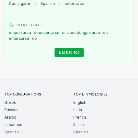
Cooljugator
/
Spanish
/
enterrarse
RELATED PAGES
emperrarse
do
encerrarse
enclosed
engorrarse
do
entercarse
do
Back to Top
TOP CONJUGATIONS
TOP ETYMOLOGIES
Greek
English
Russian
Latin
Arabic
French
Japanese
Italian
Spanish
Spanish