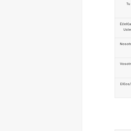
Tu
Él/ell(
Ust
Nosotr
Vosotr
Ell(os