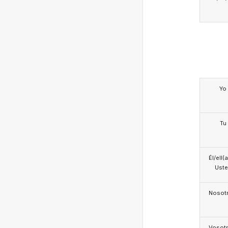
Yo
Tu
Él/ell(
Ust
Nosotr
Vosotr