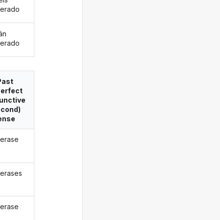
erado
án
erado
Past
erfect
unctive
econd)
ense
erase
erases
erase