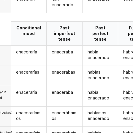
enacerado
Conditional
Past
Past
F
mood
imperfect
perfect
pe
tense
tense
t
enaceraría
enaceraba
había
habr
enacerado
enac
enacerarías
enacerabas
habías
habr
enacerado
enac
enaceraría
enaceraba
había
habr
a/o)/
enacerado
enac
ed
enaceraríam
enacerábam
habíamos
hab
(os/as)
os
os
enacerado
enac
enaceraríais
enacerabais
habíais
habr
(os/as)