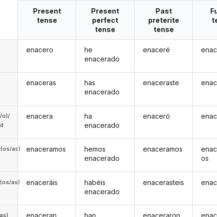
Present
Present
Past
F
tense
perfect
preterite
t
tense
tense
enacero
he
enaceré
enac
enacerado
enaceras
has
enaceraste
enac
enacerado
enacera
ha
enaceró
enac
a/o)/
enacerado
ed
enaceramos
hemos
enaceramos
enac
(os/as)
enacerado
os
enaceráis
habéis
enacerasteis
enac
(os/as)
enacerado
enaceran
han
enaceraron
enac
/as)