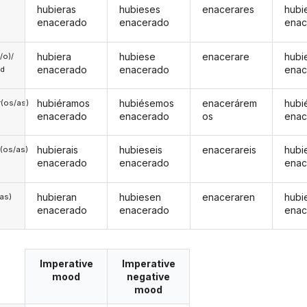
hubieras
hubieses
enacerares
hubi
enacerado
enacerado
enac
hubiera
hubiese
enacerare
hubi
a/o)/
enacerado
enacerado
enac
ed
hubiéramos
hubiésemos
enacerárem
hubi
(os/as)
enacerado
enacerado
os
enac
hubierais
hubieseis
enacerareis
hubi
(os/as)
enacerado
enacerado
enac
hubieran
hubiesen
enaceraren
hubi
/as)
enacerado
enacerado
enac
Imperative
Imperative
mood
negative
mood