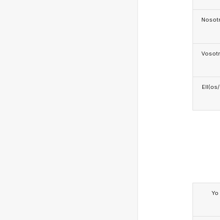
Nosotr
Vosotr
Ell(os
Yo