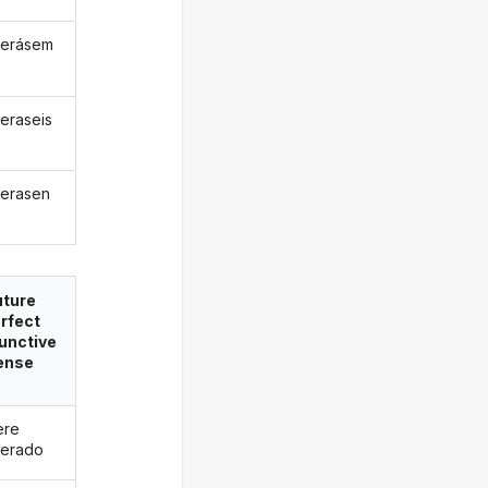
cerásem
eraseis
erasen
uture
rfect
unctive
ense
ere
erado