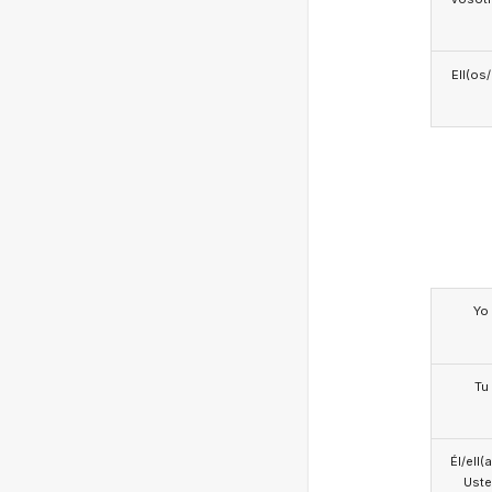
Ell(os
Yo
Tu
Él/ell(
Ust