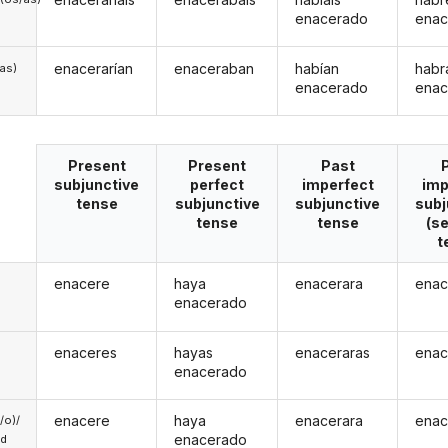
enacerado
enac
enacerarían
enaceraban
habían
habr
/as)
enacerado
enac
Present
Present
Past
subjunctive
perfect
imperfect
imp
tense
subjunctive
subjunctive
subj
tense
tense
(s
t
enacere
haya
enacerara
enac
enacerado
enaceres
hayas
enaceraras
enac
enacerado
enacere
haya
enacerara
enac
a/o)/
enacerado
ed