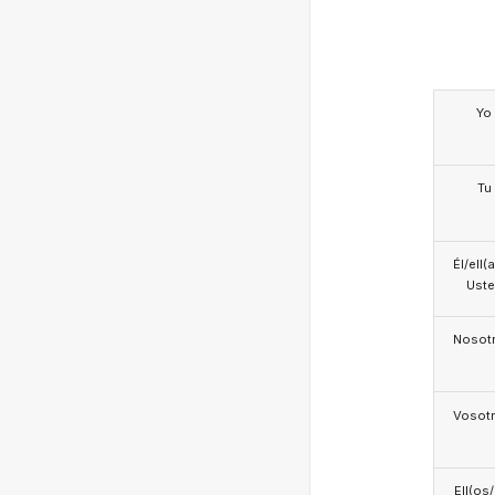
Yo
Tu
Él/ell(
Ust
Nosotr
Vosotr
Ell(os