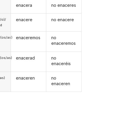
enacera
no enaceres
enacere
no enacere
a/o)/
ed
enaceremos
no
(os/as)
enaceremos
enacerad
no
(os/as)
enaceréis
enaceren
no
/as)
enaceren