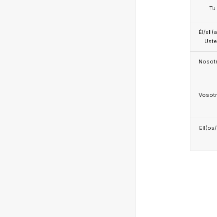
Tu
Él/ell(
Ust
Nosotr
Vosotr
Ell(os