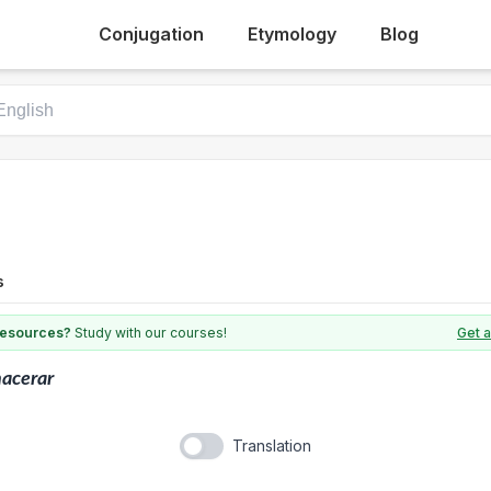
Conjugation
Etymology
Blog
s
 resources?
Study with our courses!
Get a
acerar
Translation