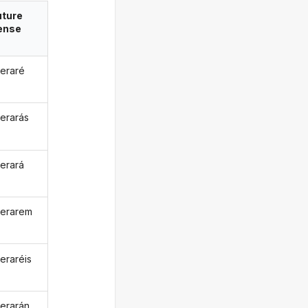
uture
ense
eraré
erarás
erará
erarem
eraréis
erarán