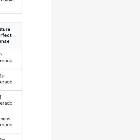
uture
rfect
ense
é
erado
ás
erado
á
erado
remos
erado
éis