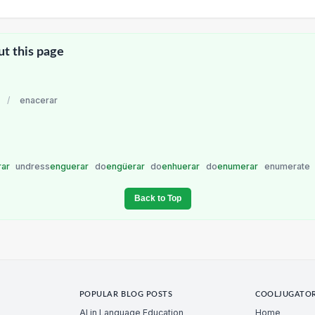
ut this page
/
enacerar
rar
undress
enguerar
do
engüerar
do
enhuerar
do
enumerar
enumerate
Back to Top
POPULAR BLOG POSTS
COOLJUGATO
AI in Language Education
Home