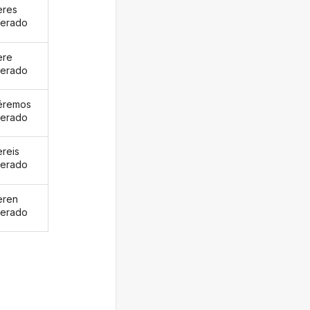
eres
erado
ere
erado
éremos
erado
ereis
erado
eren
erado