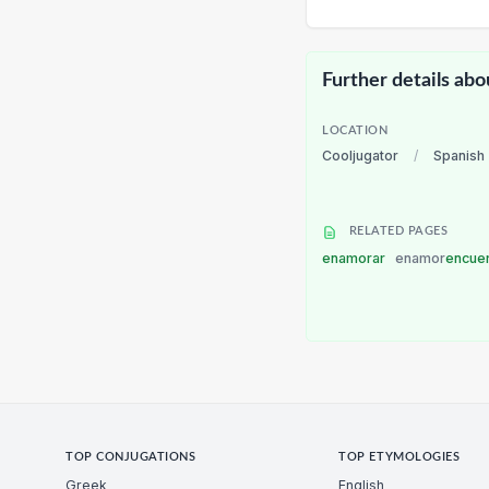
Further details abo
LOCATION
Cooljugator
/
Spanish
RELATED PAGES
enamorar
enamor
encue
TOP CONJUGATIONS
TOP ETYMOLOGIES
Greek
English