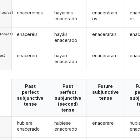
enaceremos
hayamos
enaceráram
ena
(os/as)
enacerado
os
os
enaceréis
hayáis
enacerarais
enac
(os/as)
enacerado
enaceren
hayan
enaceraran
enac
/as)
enacerado
Past
Past
Future
F
perfect
perfect
subjunctive
pe
subjunctive
subjunctive
tense
subj
tense
(second)
t
tense
hubiera
hubiese
enacerare
hubi
enacerado
enacerado
enac