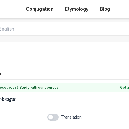
Conjugation
Etymology
Blog
s
 resources?
Study with our courses!
Get a
mbragar
Translation