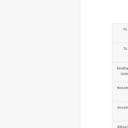
Yo
Tu
Él/ell(
Ust
Nosotr
Vosotr
Ell(os