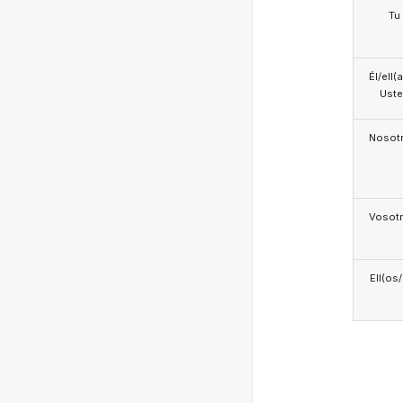
Tu
Él/ell(
Ust
Nosotr
Vosotr
Ell(os