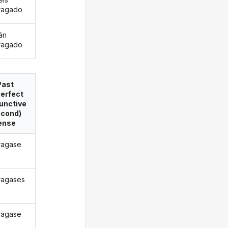
ragado
án
ragado
Past
erfect
unctive
econd)
ense
ragase
ragases
ragase