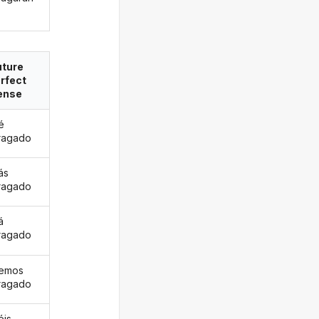
uture
rfect
ense
é
ragado
ás
ragado
á
ragado
remos
ragado
éis