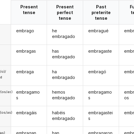
Present
Present
Past
F
tense
perfect
preterite
t
tense
tense
embrago
he
embragué
embr
embragado
embragas
has
embragaste
embr
embragado
embraga
ha
embragó
embr
a/o)/
embragado
ed
embragamo
hemos
embragamo
emb
(os/as)
s
embragado
s
os
embragáis
habéis
embragastei
embr
(os/as)
embragado
s
embragan
han
embragaron
embr
/as)