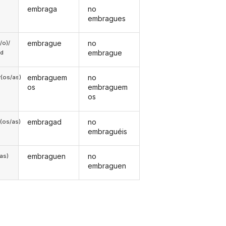
embraga
no
embragues
embrague
no
a/o)/
embrague
ed
embraguem
no
(os/as)
os
embraguem
os
embragad
no
(os/as)
embraguéis
embraguen
no
/as)
embraguen