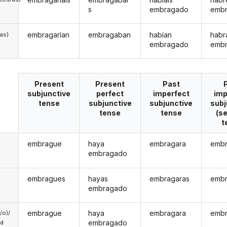
s
embragado
emb
embragarían
embragaban
habían
habr
/as)
embragado
emb
Present
Present
Past
subjunctive
perfect
imperfect
imp
tense
subjunctive
subjunctive
subj
tense
tense
(s
t
embrague
haya
embragara
emb
embragado
embragues
hayas
embragaras
emb
embragado
embrague
haya
embragara
emb
a/o)/
embragado
ed