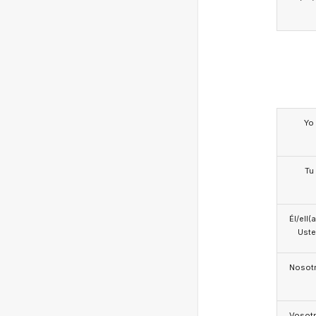
Yo
Tu
Él/ell(
Ust
Nosotr
Vosotr