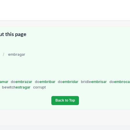
ut this page
/
embragar
amar
do
embrazar
do
embribar
do
embridar
bridle
embrisar
do
embroca
r
bewitch
estragar
corrupt
Back to Top