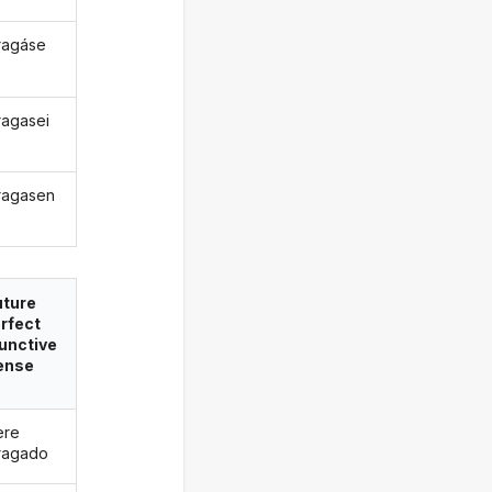
ragáse
agasei
ragasen
uture
rfect
unctive
ense
ere
ragado