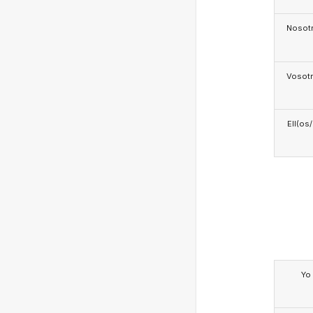
Nosotr
Vosotr
Ell(os
Yo