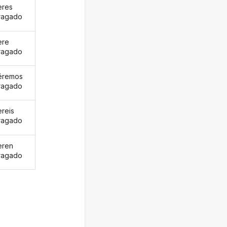
eres
ragado
ere
ragado
éremos
ragado
ereis
ragado
eren
ragado