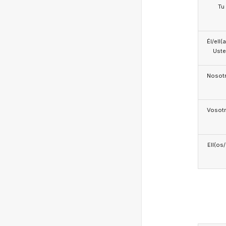
Tu
Él/ell(
Ust
Nosotr
Vosotr
Ell(os