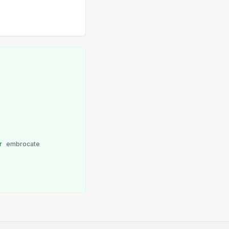
r
embrocate