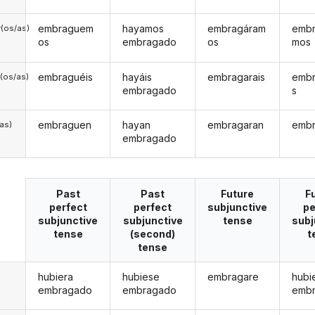
embraguem
hayamos
embragáram
emb
(os/as)
os
embragado
os
mos
embraguéis
hayáis
embragarais
embr
(os/as)
embragado
s
embraguen
hayan
embragaran
emb
/as)
embragado
Past
Past
Future
F
perfect
perfect
subjunctive
pe
subjunctive
subjunctive
tense
subj
tense
(second)
t
tense
hubiera
hubiese
embragare
hubi
embragado
embragado
emb