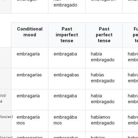
embragado
Conditional
Past
Past
F
mood
imperfect
perfect
pe
tense
tense
t
embragaría
embragaba
había
habr
embragado
emb
embragarías
embragabas
habías
habr
embragado
emb
embragaría
embragaba
había
habr
a/o)/
embragado
emb
ed
embragaría
embragába
habíamos
hab
(os/as)
mos
mos
embragado
emb
embragaríais
embragabai
habíais
habr
(os/as)