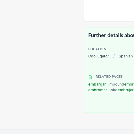
Further details abo
LOCATION
Cooljugator
/
Spanish
RELATED PAGES
embargar
impound
embr
embromar
joke
embruja