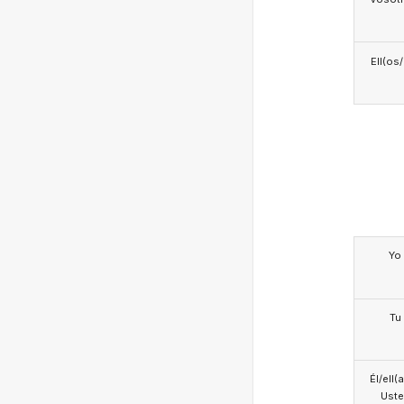
Ell(os
Yo
Tu
Él/ell(
Ust