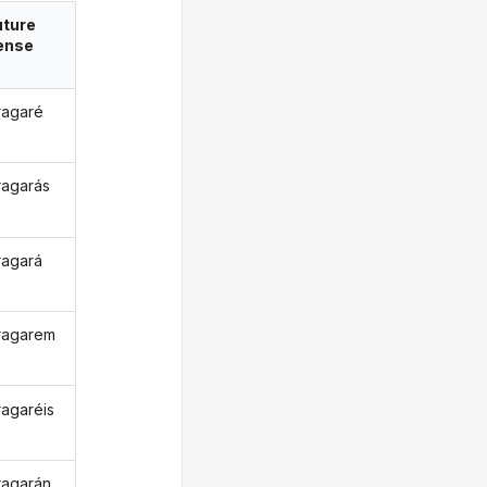
uture
ense
agaré
agarás
agará
ragarem
agaréis
agarán