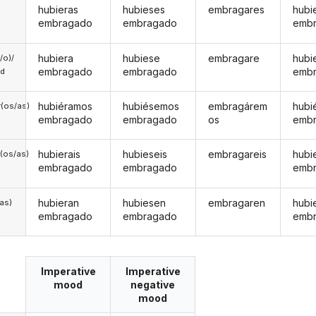
hubieras
hubieses
embragares
hubi
embragado
embragado
emb
hubiera
hubiese
embragare
hubi
a/o)/
embragado
embragado
emb
ed
hubiéramos
hubiésemos
embragárem
hubi
(os/as)
embragado
embragado
os
emb
hubierais
hubieseis
embragareis
hubi
(os/as)
embragado
embragado
emb
hubieran
hubiesen
embragaren
hubi
/as)
embragado
embragado
emb
Imperative
Imperative
mood
negative
mood