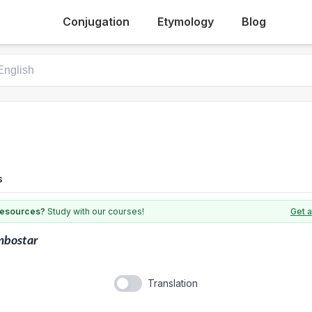
Conjugation
Etymology
Blog
s
 resources?
Study with our courses!
Get a
mbostar
Translation