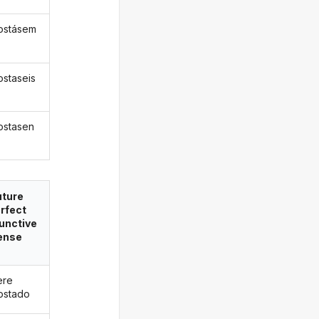
ostásem
staseis
stasen
uture
rfect
unctive
ense
ere
ostado