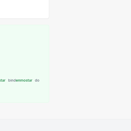
tar
bind
enmostar
do