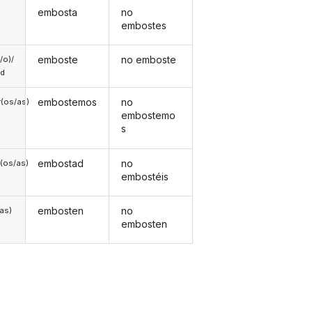
embosta
no
embostes
emboste
no emboste
a/o)/
ed
embostemos
no
(os/as)
embostemo
s
embostad
no
(os/as)
embostéis
embosten
no
/as)
embosten