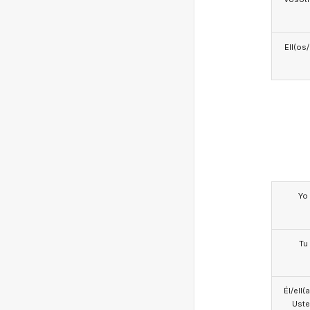
Ell(os
Yo
Tu
Él/ell(
Ust