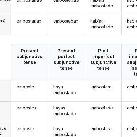
embostado
emb
embostarían
embostaban
habían
habr
/as)
embostado
emb
Present
Present
Past
subjunctive
perfect
imperfect
imp
tense
subjunctive
subjunctive
subj
tense
tense
(s
t
emboste
haya
embostara
embo
embostado
embostes
hayas
embostaras
embo
embostado
emboste
haya
embostara
embo
a/o)/
embostado
ed