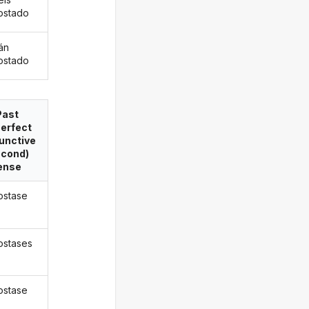
ostado
án
ostado
Past
erfect
unctive
econd)
ense
stase
stases
stase