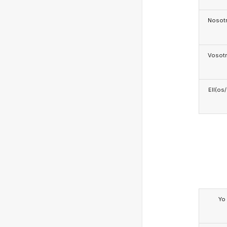
Nosotr
Vosotr
Ell(os
Yo