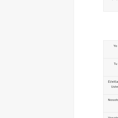
Yo
Tu
Él/ell(
Ust
Nosotr
Vosotr