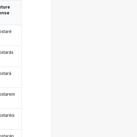
uture
ense
staré
starás
stará
ostarem
staréis
starán