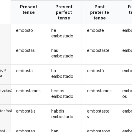
Present
Present
Past
F
tense
perfect
preterite
t
tense
tense
embosto
he
embosté
embo
embostado
embostas
has
embostaste
embo
embostado
embosta
ha
embostó
embo
a/o)/
embostado
ed
embostamos
hemos
embostamos
emb
(os/as)
embostado
os
embostáis
habéis
embostastei
embo
(os/as)
embostado
s
embostan
han
embostaron
embo
/as)