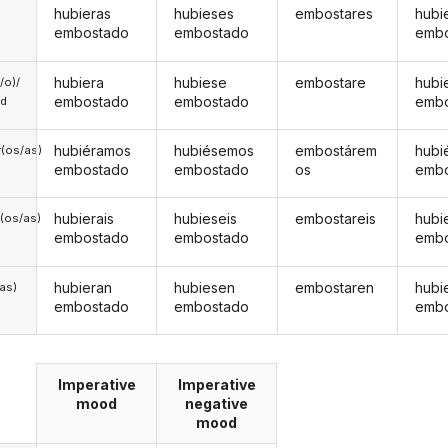
hubieras
hubieses
embostares
hubi
embostado
embostado
emb
hubiera
hubiese
embostare
hubi
a/o)/
embostado
embostado
emb
ed
hubiéramos
hubiésemos
embostárem
hubi
(os/as)
embostado
embostado
os
emb
hubierais
hubieseis
embostareis
hubi
(os/as)
embostado
embostado
emb
hubieran
hubiesen
embostaren
hubi
/as)
embostado
embostado
emb
Imperative
Imperative
mood
negative
mood