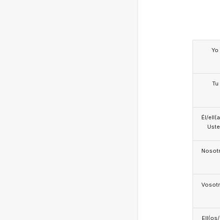
Yo
Tu
Él/ell(
Ust
Nosotr
Vosotr
Ell(os