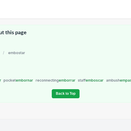
ut this page
/
embostar
r
pocket
embornar
reconnecting
emborrar
staff
emboscar
ambush
empas
Back to Top