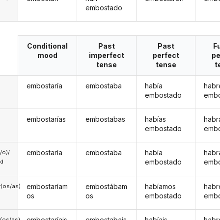
embostado
Conditional
Past
Past
F
mood
imperfect
perfect
pe
tense
tense
t
embostaría
embostaba
había
habr
embostado
emb
embostarías
embostabas
habías
habr
embostado
emb
embostaría
embostaba
había
habr
a/o)/
embostado
emb
ed
embostaríam
embostábam
habíamos
hab
(os/as)
os
os
embostado
emb
embostaríais
embostabais
habíais
habr
(os/as)