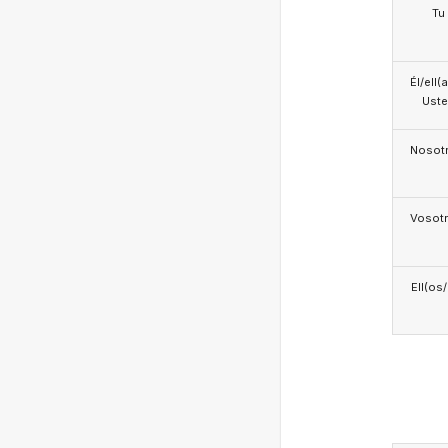
Tu
Él/ell(
Ust
Nosotr
Vosotr
Ell(os