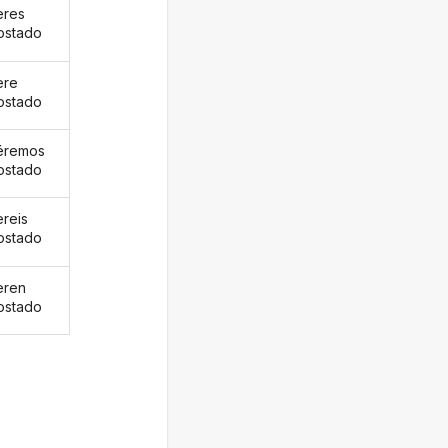
eres
ostado
ere
ostado
éremos
ostado
ereis
ostado
eren
ostado