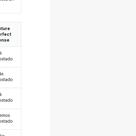
uture
rfect
ense
é
ostado
ás
ostado
á
ostado
remos
ostado
éis