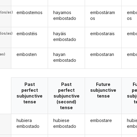
embostemos
hayamos
embostáram
emb
(os/as)
embostado
os
os
embostéis
hayáis
embostarais
embo
(os/as)
embostado
embosten
hayan
embostaran
embo
/as)
embostado
Past
Past
Future
F
perfect
perfect
subjunctive
pe
subjunctive
subjunctive
tense
subj
tense
(second)
t
tense
hubiera
hubiese
embostare
hubi
embostado
embostado
emb