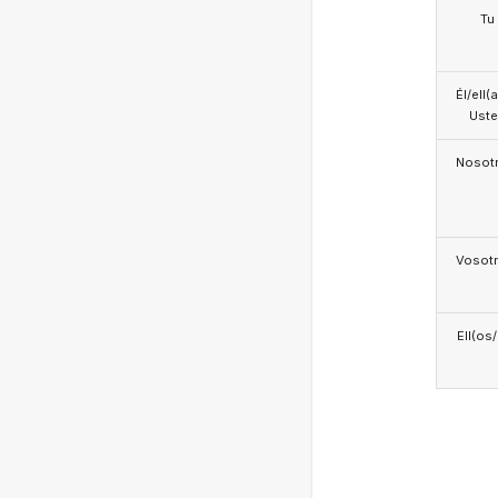
Tu
Él/ell(
Ust
Nosotr
Vosotr
Ell(os