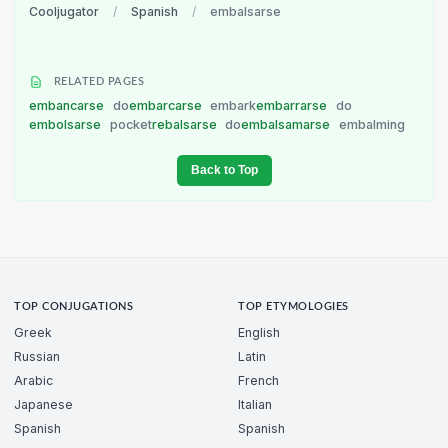
Cooljugator
/
Spanish
/
embalsarse
RELATED PAGES
embancarse
do
embarcarse
embark
embarrarse
do
embolsarse
pocket
rebalsarse
do
embalsamarse
embalming
Back to Top
TOP CONJUGATIONS
TOP ETYMOLOGIES
Greek
English
Russian
Latin
Arabic
French
Japanese
Italian
Spanish
Spanish