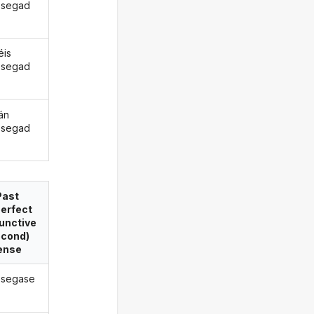
osegad
éis
osegad
án
osegad
Past
erfect
unctive
econd)
ense
osegase