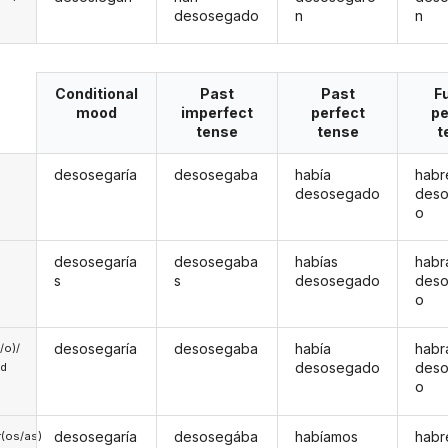
desosegado
n
n
Conditional
Past
Past
F
mood
imperfect
perfect
pe
tense
tense
t
desosegaría
desosegaba
había
habr
desosegado
des
o
desosegaría
desosegaba
habías
habr
s
s
desosegado
des
o
desosegaría
desosegaba
había
habr
a/o)/
desosegado
des
ed
o
desosegaría
desosegába
habíamos
hab
(os/as)