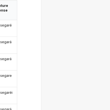
uture
ense
segaré
segará
segará
segare
segaréi
segará