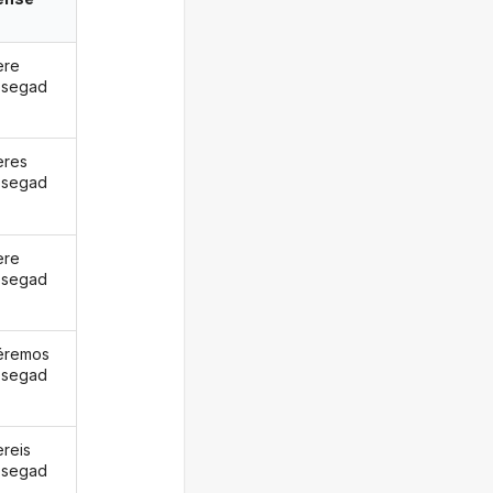
ere
osegad
eres
osegad
ere
osegad
éremos
osegad
ereis
osegad