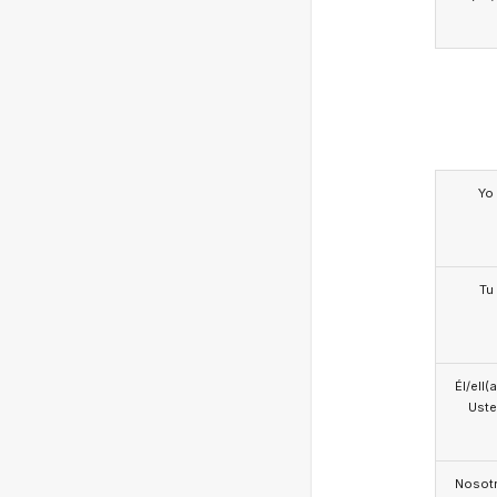
Yo
Tu
Él/ell(
Ust
Nosotr