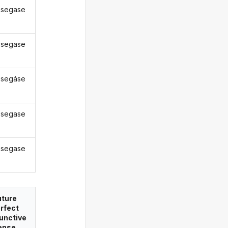
osegase
osegase
osegáse
osegase
osegase
uture
rfect
unctive
ense