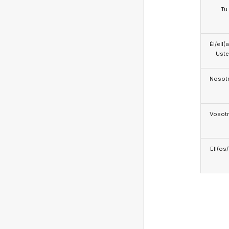
Tu
Él/ell(
Ust
Nosotr
Vosotr
Ell(os