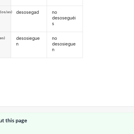
desosegad
no
(os/as)
desoseguéi
s
desosiegue
no
/as)
n
desosiegue
n
ut this page