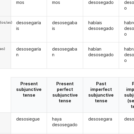
mos
mos
desosegado
des
o
desosegaría
desosegaba
habíais
habr
(os/as)
is
is
desosegado
des
o
desosegaría
desosegaba
habían
habr
/as)
n
n
desosegado
des
o
Present
Present
Past
subjunctive
perfect
imperfect
imp
tense
subjunctive
subjunctive
subj
tense
tense
(s
t
desosiegue
haya
desosegara
des
desosegado