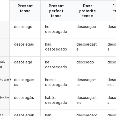
Present
Present
Past
F
tense
perfect
preterite
t
tense
tense
desosiego
he
desosegué
deso
desosegado
desosiegas
has
desosegast
deso
desosegado
e
s
desosiega
ha
desosegó
deso
a/o)/
desosegado
ed
desosegam
hemos
desosegam
deso
(os/as)
os
desosegado
os
mos
desosegáis
habéis
desosegast
deso
(os/as)
desosegado
eis
s
desosiegan
han
desosegaro
deso
/as)