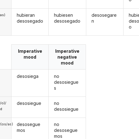
hubieran
hubiesen
desosegare
hubi
/as)
desosegado
desosegado
n
des
o
Imperative
Imperative
mood
negative
mood
desosiega
no
desosiegue
s
desosiegue
no
a/o)/
desosiegue
ed
desosegue
no
(os/as)
mos
desosegue
mos