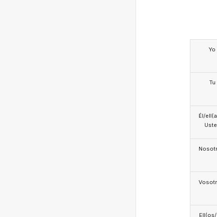
Yo
Tu
Él/ell(
Ust
Nosotr
Vosotr
Ell(os