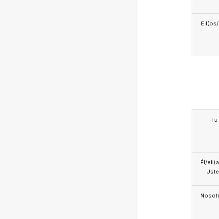
Ell(os
Tu
Él/ell(
Ust
Nosotr