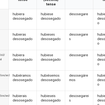
tense
hubiera
hubiese
desosegare
hubi
desosegado
desosegado
des
o
hubieras
hubieses
desosegare
hubi
desosegado
desosegado
s
des
o
hubiera
hubiese
desosegare
hubi
a/o)/
desosegado
desosegado
des
ed
o
hubiéramos
hubiésemos
desosegáre
hubi
(os/as)
desosegado
desosegado
mos
des
o
hubierais
hubieseis
desosegarei
hubi
(os/as)
desosegado
desosegado
s
des
o