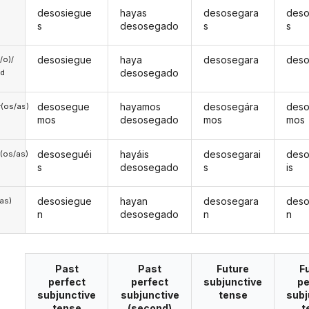
desosiegue
hayas
desosegara
des
s
desosegado
s
s
desosiegue
haya
desosegara
des
a/o)/
desosegado
ed
desosegue
hayamos
desosegára
des
(os/as)
mos
desosegado
mos
mos
desoseguéi
hayáis
desosegarai
des
(os/as)
s
desosegado
s
is
desosiegue
hayan
desosegara
des
/as)
n
desosegado
n
n
Past
Past
Future
F
perfect
perfect
subjunctive
pe
subjunctive
subjunctive
tense
subj
tense
(second)
t