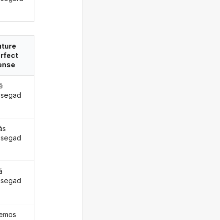
uture
rfect
ense
é
osegad
ás
osegad
á
osegad
remos