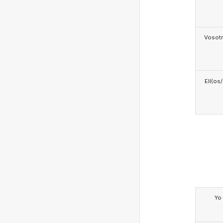
Vosotr
Ell(os
Yo