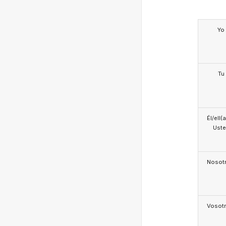
Yo
Tu
Él/ell(
Ust
Nosotr
Vosotr